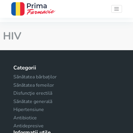
HIV
Categorii
Sănătatea bărbaților
Sănătatea femeilor
Disfuncţie erectilă
Sănătate generală
Hipertensiune
Antibiotice
Antidepresive
Informații utile