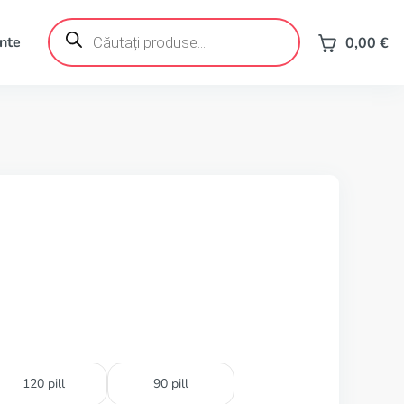
Products
search
ente
0,00
€
120 pill
90 pill