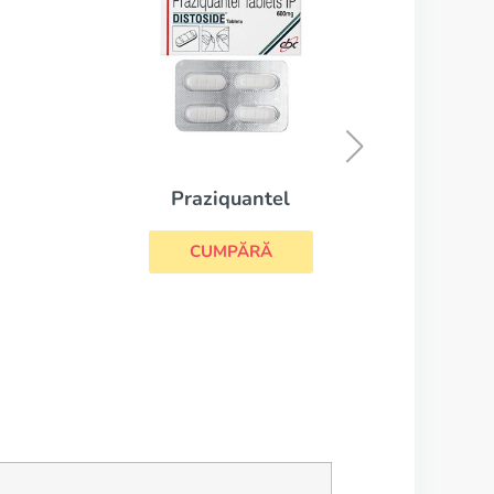
Chloroquine
CUMPĂRĂ