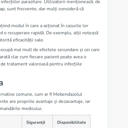
fecțiilor parazitare. Utilizatorii menționează, de
ap, sunt frecvente, dar mulți consideră că
ind modul în care a acționat în cazurile lor
d o recuperare rapidă. De exemplu, alții notează
ită eficacității sale.
eocupă mai mult de efectele secundare și cei care
arată clar cum fiecare pacient poate avea o
 de tratament valoroasă pentru infecțiile
a
alternative comune, cum ar fi Mebendazolul
te are propriile avantaje și dezavantaje, iar
omandările medicului.
Siguranță
Disponibilitate