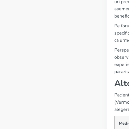
uri pre
asemene
benefic
Pe foru
specifi
că urme
Perspec
observă
experie
parazit
Alt
Pacienț
(Vermox
alegere
Medi