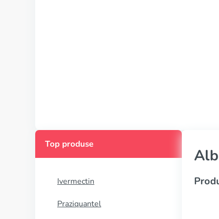
Top produse
Alb
Produ
Ivermectin
Praziquantel