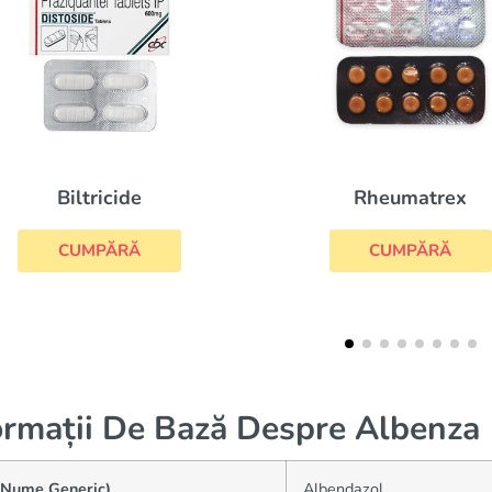
Rheumatrex
Praziquantel
CUMPĂRĂ
CUMPĂRĂ
ormații De Bază Despre Albenza
(Nume Generic)
Albendazol