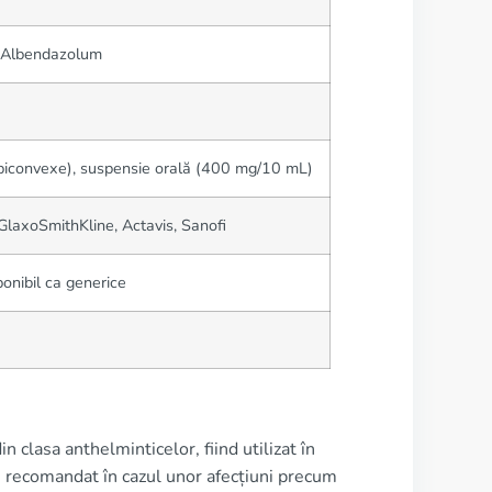
, Albendazolum
 biconvexe), suspensie orală (400 mg/10 mL)
laxoSmithKline, Actavis, Sanofi
nibil ca generice
clasa anthelminticelor, fiind utilizat în
te recomandat în cazul unor afecțiuni precum