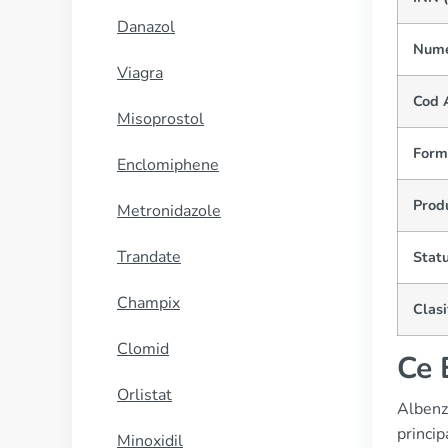
Danazol
Nume
Viagra
Cod 
Misoprostol
Form
Enclomiphene
Prod
Metronidazole
Trandate
Statu
Champix
Clasi
Clomid
Ce 
Orlistat
Albenza
princip
Minoxidil