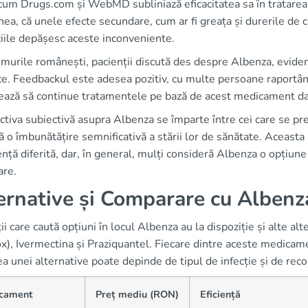
cum Drugs.com și WebMD subliniază eficacitatea sa în tratarea in
a, că unele efecte secundare, cum ar fi greața și durerile de c
iile depășesc aceste inconveniente.
murile românești, pacienții discută des despre Albenza, evidenți
ce. Feedbackul este adesea pozitiv, cu multe persoane raportân
ază să continue tratamentele pe bază de acest medicament dator
tiva subiectivă asupra Albenza se împarte între cei care se pr
 o îmbunătățire semnificativă a stării lor de sănătate. Aceasta 
nță diferită, dar, în general, mulți consideră Albenza o opțiune
are.
ernative și Comparare cu Albenz
ii care caută opțiuni în locul Albenza au la dispoziție și alte 
), Ivermectina și Praziquantel. Fiecare dintre aceste medicamen
a unei alternative poate depinde de tipul de infecție și de rec
cament
Preț mediu (RON)
Eficiență