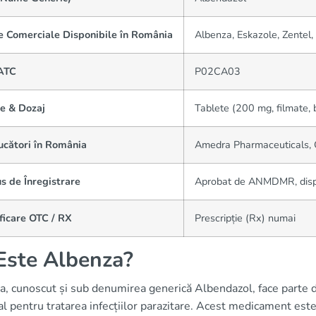
 Comerciale Disponibile în România
Albenza, Eskazole, Zentel
ATC
P02CA03
e & Dozaj
Tablete (200 mg, filmate,
ucători în România
Amedra Pharmaceuticals, G
s de Înregistrare
Aprobat de ANMDMR, dispo
ficare OTC / RX
Prescripție (Rx) numai
Este Albenza?
, cunoscut și sub denumirea generică Albendazol, face parte din 
al pentru tratarea infecțiilor parazitare. Acest medicament es