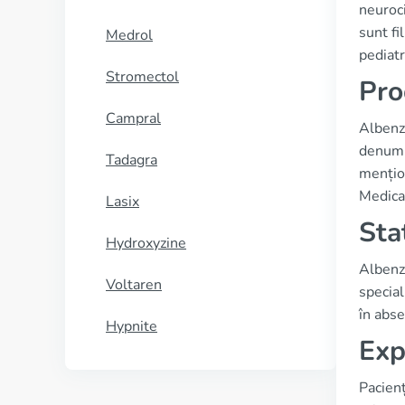
neuroci
sunt fi
Medrol
pediatr
Stromectol
Pro
Campral
Albenz
denumir
Tadagra
mențio
Medical
Lasix
Sta
Hydroxyzine
Albenza
Voltaren
special
în abse
Hypnite
Exp
Pacienț