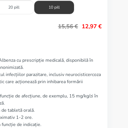
20 pill
10 pill
15,56
€
12,97
€
 Albenza cu prescripție medicală, disponibilă în
anonimizată.
l infecțiilor parazitare, inclusiv neurocisticercoza
ic care acționează prin inhibarea formării
 funcție de afecțiune, de exemplu, 15 mg/kg/zi în
ză.
de tabletă orală.
ximativ 1-2 ore.
 funcție de indicație.