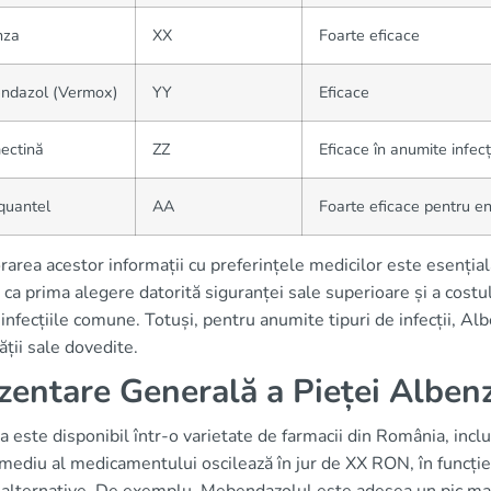
nza
XX
Foarte eficace
ndazol (Vermox)
YY
Eficace
ectină
ZZ
Eficace în anumite infecți
quantel
AA
Foarte eficace pentru e
area acestor informații cu preferințele medicilor este esențială
ca prima alegere datorită siguranței sale superioare și a costu
infecțiile comune. Totuși, pentru anumite tipuri de infecții, A
tății sale dovedite.
zentare Generală a Pieței Alben
 este disponibil într-o varietate de farmacii din România, incl
mediu al medicamentului oscilează în jur de XX RON, în funcție d