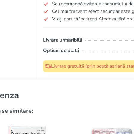
Se recomandă evitarea consumului de a
Cel mai frecvent efect secundar este g
V-ați dori să încercați Albenza fără pr
Livrare urmăribilă
Opțiuni de plată
Livrare gratuită (prin poștă aeriană s
enza
se similare: