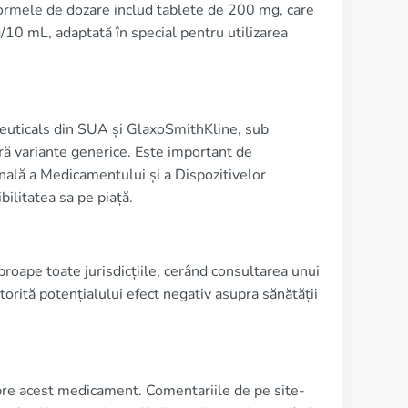
 Formele de dozare includ tablete de 200 mg, care
/10 mL, adaptată în special pentru utilizarea
uticals din SUA și GlaxoSmithKline, sub
ră variante generice. Este important de
ală a Medicamentului și a Dispozitivelor
ilitatea sa pe piață.
roape toate jurisdicțiile, cerând consultarea unui
orită potențialului efect negativ asupra sănătății
spre acest medicament. Comentariile de pe site-