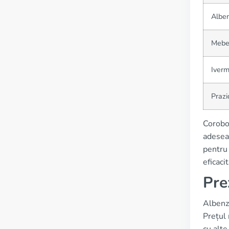
Albe
Mebe
Iverm
Prazi
Corobor
adesea 
pentru 
eficaci
Pre
Albenza
Prețul 