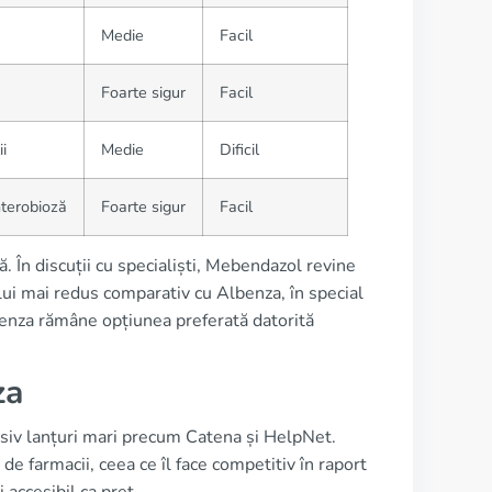
Medie
Facil
Foarte sigur
Facil
i
Medie
Dificil
nterobioză
Foarte sigur
Facil
. În discuții cu specialiști, Mebendazol revine
lui mai redus comparativ cu Albenza, în special
lbenza rămâne opțiunea preferată datorită
za
usiv lanțuri mari precum Catena și HelpNet.
e farmacii, ceea ce îl face competitiv în raport