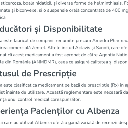
sticercoza, boala hidatică, și diverse forme de helminthiasis.
lmate și biconvexe, și o suspensie orală concentrată de 400 mg
ică.
ducători și Disponibilitate
a este fabricat de companii renumite precum Amedra Pharmace
ea comercială Zentel. Altele includ Actavis și Sanofi, care ofe
nat că acest medicament a fost aprobat de către Agenția Națion
e din România (ANMDMR), ceea ce asigură calitatea și disponib
tusul de Prescripție
 este clasificat ca medicament pe bază de prescripție (Rx) în ap
ist înainte de utilizare. Această reglementare este necesară dat
nța unui control medical corespunzător.
eriența Pacienților cu Albenza
ii care au utilizat Albenza oferă o gamă variată de recenzii de