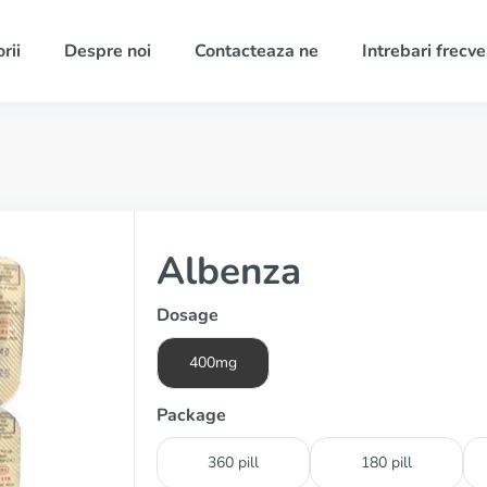
rii
Despre noi
Contacteaza ne
Intrebari frecv
Albenza
Dosage
400mg
Package
360 pill
180 pill