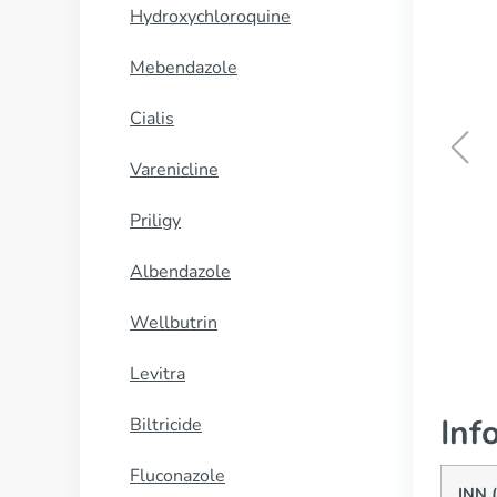
Hydroxychloroquine
Mebendazole
Cialis
Varenicline
Biltricide
Priligy
CUMPĂRĂ
Albendazole
Wellbutrin
Levitra
Inf
Biltricide
Fluconazole
INN 