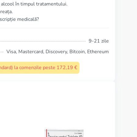
lcool în timpul tratamentului.
reața.
escripție medicală?
9-21 zile
Visa, Mastercard, Discovery, Bitcoin, Ethereum
tandard) la comenzile peste 172,19 €