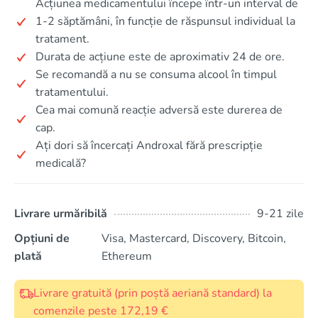
Acțiunea medicamentului începe într-un interval de
1-2 săptămâni, în funcție de răspunsul individual la
tratament.
Durata de acțiune este de aproximativ 24 de ore.
Se recomandă a nu se consuma alcool în timpul
tratamentului.
Cea mai comună reacție adversă este durerea de
cap.
Ați dori să încercați Androxal fără prescripție
medicală?
Livrare urmăribilă
9-21 zile
Opțiuni de
Visa, Mastercard, Discovery, Bitcoin,
plată
Ethereum
Livrare gratuită (prin poștă aeriană standard) la
comenzile peste 172,19 €