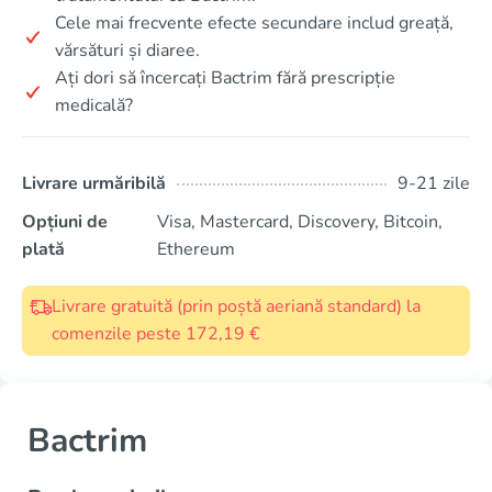
Cele mai frecvente efecte secundare includ greață,
vărsături și diaree.
Ați dori să încercați Bactrim fără prescripție
medicală?
Livrare urmăribilă
9-21 zile
Opțiuni de
Visa, Mastercard, Discovery, Bitcoin,
plată
Ethereum
Livrare gratuită (prin poștă aeriană standard) la
comenzile peste 172,19 €
Bactrim