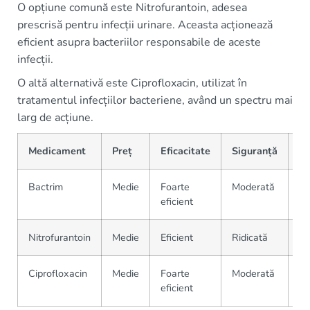
O opțiune comună este Nitrofurantoin, adesea
prescrisă pentru infecții urinare. Aceasta acționează
eficient asupra bacteriilor responsabile de aceste
infecții.
O altă alternativă este Ciprofloxacin, utilizat în
tratamentul infecțiilor bacteriene, având un spectru mai
larg de acțiune.
Medicament
Preț
Eficacitate
Siguranță
Di
Bactrim
Medie
Foarte
Moderată
Uș
eficient
Nitrofurantoin
Medie
Eficient
Ridicată
Di
Ciprofloxacin
Medie
Foarte
Moderată
Di
eficient