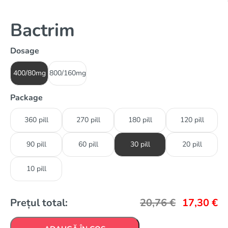
Bactrim
Dosage
400/80mg
800/160mg
Package
360 pill
270 pill
180 pill
120 pill
90 pill
60 pill
30 pill
20 pill
10 pill
Prețul total:
20,76
€
17,30
€