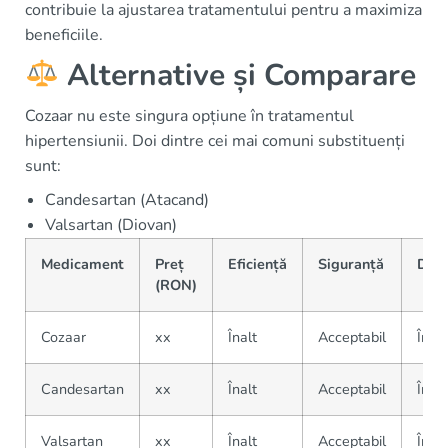
contribuie la ajustarea tratamentului pentru a maximiza
beneficiile.
Alternative și Comparare
Cozaar nu este singura opțiune în tratamentul
hipertensiunii. Doi dintre cei mai comuni substituenți
sunt:
Candesartan (Atacand)
Valsartan (Diovan)
Medicament
Preț
Eficiență
Siguranță
Disp
(RON)
Cozaar
xx
Înalt
Acceptabil
În fa
Candesartan
xx
Înalt
Acceptabil
În fa
Valsartan
xx
Înalt
Acceptabil
În fa