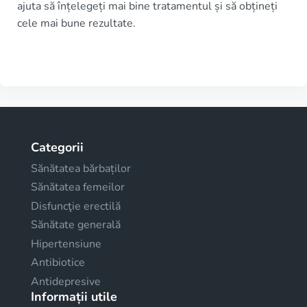
ajuta să înțelegeți mai bine tratamentul și să obțineți
cele mai bune rezultate.
Categorii
Sănătatea bărbaților
Sănătatea femeilor
Disfuncţie erectilă
Sănătate generală
Hipertensiune
Antibiotice
Antidepresive
Informații utile