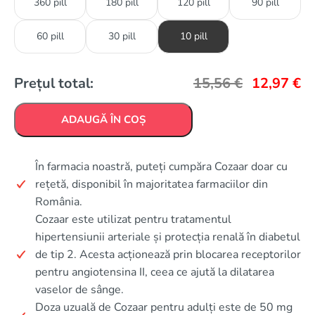
360 pill
180 pill
120 pill
90 pill
60 pill
30 pill
10 pill
Prețul total:
15,56
€
12,97
€
ADAUGĂ ÎN COȘ
În farmacia noastră, puteți cumpăra Cozaar doar cu
rețetă, disponibil în majoritatea farmaciilor din
România.
Cozaar este utilizat pentru tratamentul
hipertensiunii arteriale și protecția renală în diabetul
de tip 2. Acesta acționează prin blocarea receptorilor
pentru angiotensina II, ceea ce ajută la dilatarea
vaselor de sânge.
Doza uzuală de Cozaar pentru adulți este de 50 mg