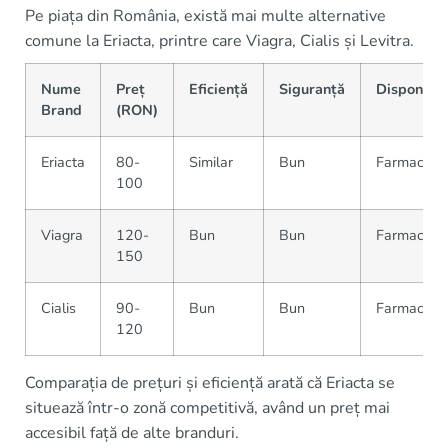
Pe piața din România, există mai multe alternative
comune la Eriacta, printre care Viagra, Cialis și Levitra.
Nume
Preț
Eficiență
Siguranță
Disponibil
Brand
(RON)
Eriacta
80-
Similar
Bun
Farmacii lo
100
Viagra
120-
Bun
Bun
Farmacii lo
150
Cialis
90-
Bun
Bun
Farmacii
120
Comparația de prețuri și eficiență arată că Eriacta se
situează într-o zonă competitivă, având un preț mai
accesibil față de alte branduri.