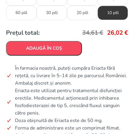
60 pill
30 pill
20 pill
10 pill
Prețul total:
34,61
€
26,02
€
ADAUGĂ ÎN COȘ
În farmacia noastră, puteți cumpăra Eriacta fără
rețetă, cu livrare în 5–14 zile pe parcursul României.
Ambalaj discret și anonim.
Eriacta este utilizat pentru tratamentul disfuncției
erectile. Medicamentul acționează prin inhibarea
fosfodiesterazei de tip 5, crescând fluxul sanguin
către penis.
Doza obișnuită de Eriacta este de 50 mg.
Forma de administrare este un comprimat filmat.