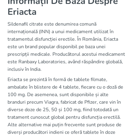
Informații De Bază Despre
Eriacta
Sildenafil citrate este denumirea comună
internațională (INN) a unui medicament utilizat în
tratamentul disfuncției erectile. În România, Eriacta
este un brand popular disponibil pe baza unei
prescripții medicale. Producătorul acestui medicament
este Ranbaxy Laboratories, având răspândire globală,
inclusiv în India.
Eriacta se prezintă în formă de tablete filmate,
ambalate în blistere de 4 tablete, fiecare cu o doză de
100 mg. De asemenea, sunt disponibile și alte
branduri precum Viagra, fabricat de Pfizer, care vin în
diverse doze de 25, 50 și 100 mg, fiind totodată un
tratament cunoscut global pentru disfuncția erectilă.
Alte alternative mai puțin frecvente sunt produse de
diverși producători indieni ce oferă tablete în doze