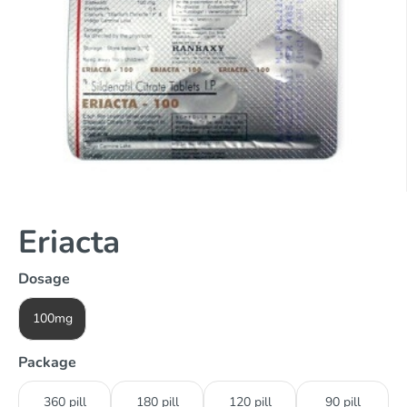
Eriacta
Dosage
100mg
Package
360 pill
180 pill
120 pill
90 pill