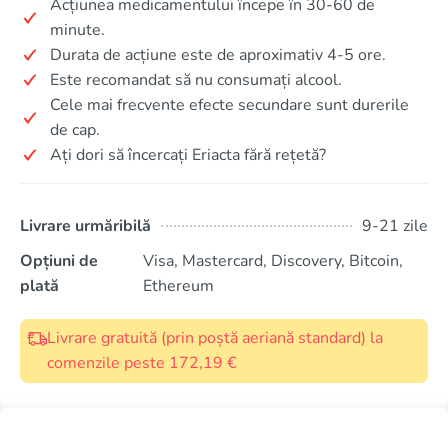
Acțiunea medicamentului începe în 30-60 de
minute.
Durata de acțiune este de aproximativ 4-5 ore.
Este recomandat să nu consumați alcool.
Cele mai frecvente efecte secundare sunt durerile
de cap.
Ați dori să încercați Eriacta fără rețetă?
Livrare urmăribilă
9-21 zile
Opțiuni de
Visa, Mastercard, Discovery, Bitcoin,
plată
Ethereum
Livrare gratuită (prin poștă aeriană standard) la
comenzile peste 172,19 €