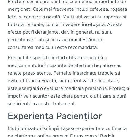
Efectele secundare sunt, de asemenea, importante de
menționat. Cele mai frecvente includ cefaleea, roșeața
feței și congestia nazală. Mulți utilizatori au raportat și
tulburări vizuale, cum ar fi vedere încețoșată. Aceste
efecte pot fi deranjante, dar, în general, nu sunt
periculoase. Totuși, în cazul manifestării lor,
consultarea medicului este recomandată.
Precauțiile speciale includ utilizarea cu grijă a
medicamentului în cazurile de afecțiuni hepatice sau
renale preexistente. Femeile însărcinate trebuie să
evite utilizarea Eriacta, iar in cazul vârstei înaintate,
este esențială o evaluare medicală prealabilă. Protecția
împotriva riscurilor este cheia pentru o utilizare sigură
și eficientă a acestui tratament.
Experiența Pacienților
Mulți utilizatori își împărtășesc experiențele cu Eriacta
pe platforme online precum Drugs.com și Reddit.