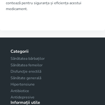
contează pentru siguranța și eficiența acestui
medicament.
Categorii
Sănătatea bărbaților
Sănătatea femeilor
Disfuncţie erectilă
Sănătate generală
Hipertensiune
Antibiotice
Antidepresive
Informații utile