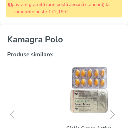
Livrare gratuită (prin poștă aeriană standard) la
comenzile peste 172,19 €
Kamagra Polo
Produse similare: