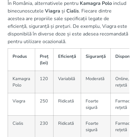
În România, alternativele pentru
Kamagra Polo
includ
binecunoscutele
Viagra
și
Cialis
. Fiecare dintre
acestea are propriile sale specificații legate de
eficiență, siguranță și prețuri. De exemplu, Viagra este
disponibilă în diverse doze și este adesea recomandată
pentru utilizare ocazională.
Produs
Preț
Eficiență
Siguranță
Disponibil
(lei)
Kamagra
120
Variabilă
Moderată
Online, făr
Polo
rețetă
Viagra
250
Ridicată
Foarte
Farmacii, c
sigură
rețetă
Cialis
230
Ridicată
Foarte
Farmacii, c
sigură
rețetă