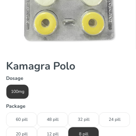
Kamagra Polo
Dosage
100mg
Package
60 pill
48 pill
32 pill
24 pill
20 pill
12 pill
8 pill