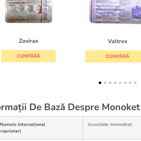
Famvir
Valtrex
CUMPĂRĂ
CUMPĂRĂ
ormații De Bază Despre Monoket
(Numele Internațional
Isosorbide mononitrat
roprietar)