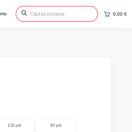
Products
search
ente
0,00
€
120 pill
90 pill