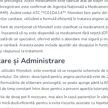
re prelungită. Acest medicament este fabricat atât de Bayer AG,
 înregistrare este confirmat de Agenția Națională a Medicament
R). Având codul ATC **C01DA14**, Monoket face parte din g
nilor cardiace, utilizând o formulă eficientă în tratarea anginei p
tant de menționat că Monoket este clasificat ca medicament pe
 înseamnă că nu este disponibil ca medicament fără rețetă (OTC)
zată de un specialist, oferind astfel o abordare mai sigură și m
e cardiacă. Aceasta poate include ajustări ale dozajului în func
și răspunsul la tratament.
are și Administrare
l utilizării Monoket, este esențial să se respecte schemele de d
ntului. De obicei, doza tipică pentru angina pectorală este de 
formulările de eliberare prelungită, se poate ajunge până la 6
l de timp constant între doze pentru a preveni apariția toleranț
ile de dozaj pot fi necesare, mai ales în cazul pacienților în vâ
 mică doză eficientă, pentru a evita riscurile asociate cu hipote