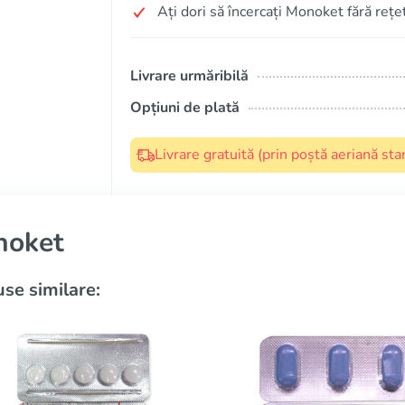
Ați dori să încercați Monoket fără rețe
Livrare urmăribilă
Opțiuni de plată
Livrare gratuită (prin poștă aeriană s
noket
se similare: