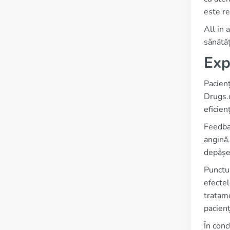
este re
All in 
sănătăț
Exp
Pacienț
Drugs.
eficien
Feedbac
angină.
depășes
Punctul
efectel
tratame
pacien
În conc