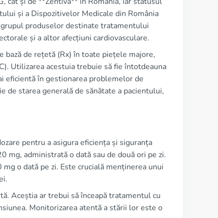
 cât și de **Zentiva** în România, iar statusul
ului și a Dispozitivelor Medicale din România
rupul produselor destinate tratamentului
ectorale și a altor afecțiuni cardiovasculare.
 bază de rețetă (Rx) în toate piețele majore,
. Utilizarea acestuia trebuie să fie întotdeauna
ai eficientă în gestionarea problemelor de
ție de starea generală de sănătate a pacientului,
ozare pentru a asigura eficiența și siguranța
20 mg, administrată o dată sau de două ori pe zi.
0 mg o dată pe zi. Este crucială menținerea unui
ei.
rstă. Aceștia ar trebui să înceapă tratamentul cu
nsiunea. Monitorizarea atentă a stării lor este o