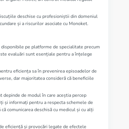
 discuțiile deschise cu profesioniștii din domeniul
ecundare și a riscurilor asociate cu Monoket.
ea disponibile pe platforme de specialitate precum
e evaluări sunt esențiale pentru a înțelege
pentru eficiența sa în prevenirea episoadelor de
verse, dar majoritatea consideră că beneficiile
nt depinde de modul în care aceștia percep
iți și informați pentru a respecta schemele de
 că comunicarea deschisă cu medicul și cu alți
e eficiență și provocări legate de efectele