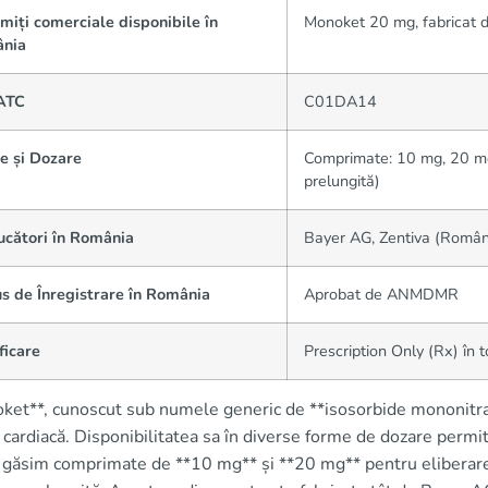
iți comerciale disponibile în
Monoket 20 mg, fabricat 
nia
ATC
C01DA14
e și Dozare
Comprimate: 10 mg, 20 mg 
prelungită)
ucători în România
Bayer AG, Zentiva (Român
s de Înregistrare în România
Aprobat de ANMDMR
ficare
Prescription Only (Rx) în 
ket**, cunoscut sub numele generic de **isosorbide mononitrat
 cardiacă. Disponibilitatea sa în diverse forme de dozare permi
, găsim comprimate de **10 mg** și **20 mg** pentru eliberare