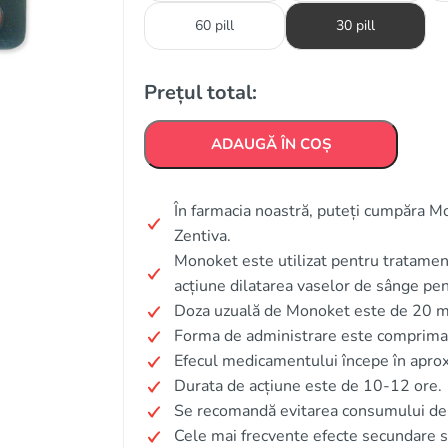
60 pill
30 pill
Prețul total:
ADAUGĂ ÎN COȘ
În farmacia noastră, puteți cumpăra Mo
Zentiva.
Monoket este utilizat pentru tratamen
acțiune dilatarea vaselor de sânge pen
Doza uzuală de Monoket este de 20 mg
Forma de administrare este comprimat
Efecul medicamentului începe în apro
Durata de acțiune este de 10-12 ore.
Se recomandă evitarea consumului de a
Cele mai frecvente efecte secundare s