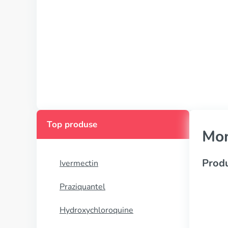
Top produse
Mo
Produ
Ivermectin
Praziquantel
Hydroxychloroquine