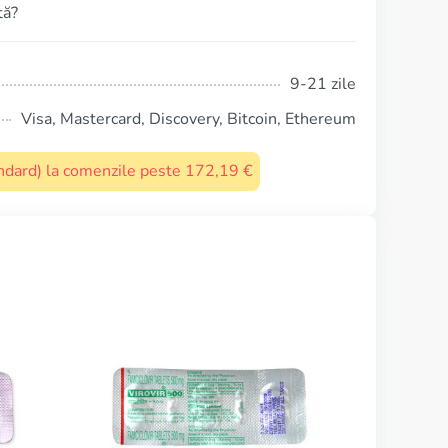
tă?
9-21 zile
Visa, Mastercard, Discovery, Bitcoin, Ethereum
tandard) la comenzile peste 172,19 €