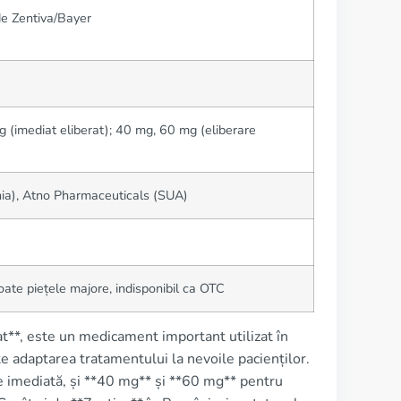
de Zentiva/Bayer
(imediat eliberat); 40 mg, 60 mg (eliberare
ia), Atno Pharmaceuticals (SUA)
toate piețele majore, indisponibil ca OTC
**, este un medicament important utilizat în
te adaptarea tratamentului la nevoile pacienților.
 imediată, și **40 mg** și **60 mg** pentru