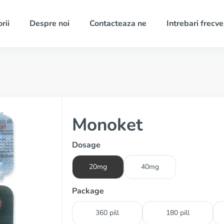
rii
Despre noi
Contacteaza ne
Intrebari frecv
Monoket
Dosage
20mg
40mg
Package
360 pill
180 pill