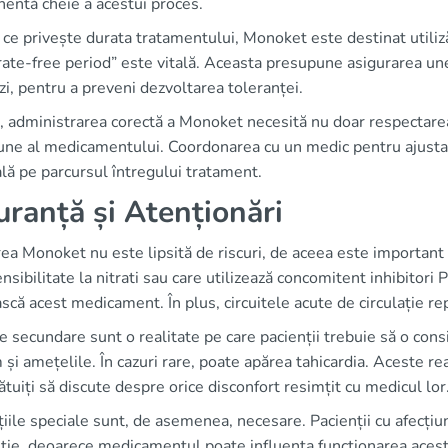
entă cheie a acestui proces.
 ce privește durata tratamentului, Monoket este destinat utiliz
rate-free period” este vitală. Aceasta presupune asigurarea un
zi, pentru a preveni dezvoltarea toleranței.
 administrarea corectă a Monoket necesită nu doar respectarea 
une al medicamentului. Coordonarea cu un medic pentru ajustar
lă pe parcursul întregului tratament.
uranță și Atenționări
rea Monoket nu este lipsită de riscuri, de aceea este important 
nsibilitate la nitrati sau care utilizează concomitent inhibitori
scă acest medicament. În plus, circuitele acute de circulație re
e secundare sunt o realitate pe care pacienții trebuie să o con
și amețelile. În cazuri rare, poate apărea tahicardia. Aceste re
ătuiți să discute despre orice disconfort resimțit cu medicul lor
iile speciale sunt, de asemenea, necesare. Pacienții cu afecțiun
ție, deoarece medicamentul poate influența funcționarea acest