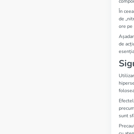
compon
În ceea
de „nit
ore pe 
Așadar,
de acți
esenția
Sig
Utiliza
hiperse
folosea
Efectel
precum 
sunt sf
Precauț
cu aten