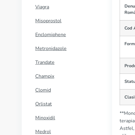
Denum
Viagra
Româ
Misoprostol
Cod 
Enclomiphene
Form
Metronidazole
Trandate
Prod
Champix
Statu
Clomid
Clasi
Orlistat
**Mono
Minoxidil
terapia
Astfel
Medrol