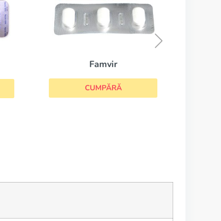
Rebetol
CUMPĂRĂ