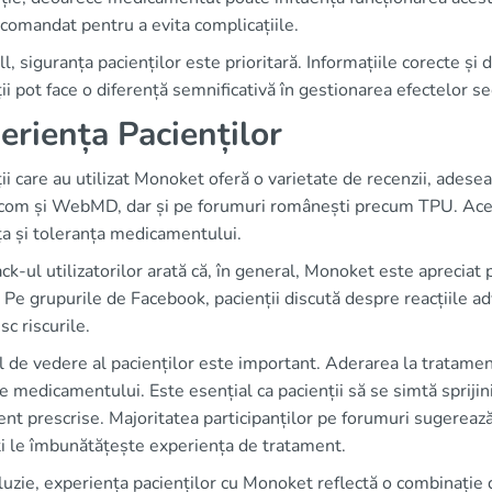
comandat pentru a evita complicațiile.
all, siguranța pacienților este prioritară. Informațiile corecte și
ii pot face o diferență semnificativă în gestionarea efectelor s
eriența Pacienților
ii care au utilizat Monoket oferă o varietate de recenzii, ades
com și WebMD, dar și pe forumuri românești precum TPU. Acest
ța și toleranța medicamentului.
k-ul utilizatorilor arată că, în general, Monoket este apreciat 
 Pe grupurile de Facebook, pacienții discută despre reacțiile ad
c riscurile.
 de vedere al pacienților este important. Aderarea la tratame
e medicamentului. Este esențial ca pacienții să se simtă sprijin
nt prescrise. Majoritatea participanților pe forumuri sugerează
ți le îmbunătățește experiența de tratament.
luzie, experiența pacienților cu Monoket reflectă o combinație d