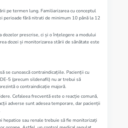
ării pe termen lung. Familiarizarea cu conceptul
ei perioade fără nitrati de minimum 10 până la 12
dozelor prescrise, ci și o înțelegere a modului
ea dozei și monitorizarea stării de sănătate este
să se cunoască contraindicațiile. Pacienții cu
 PDE-5 (precum sildenafil) nu ar trebui să
prezintă o contraindicație majoră.
sidere. Cefaleea frecventă este o reacție comună,
acții adverse sunt adesea temporare, dar pacienții
.
i hepatice sau renale trebuie să fie monitorizați
or organe. Astfel, un control medical regulat