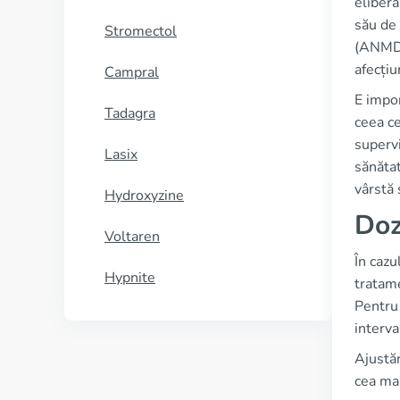
elibera
său de
Stromectol
(ANMDM
afecțiu
Campral
E impor
Tadagra
ceea ce
supervi
Lasix
sănătat
vârstă 
Hydroxyzine
Doz
Voltaren
În cazu
Hypnite
tratame
Pentru 
interva
Ajustăr
cea mai