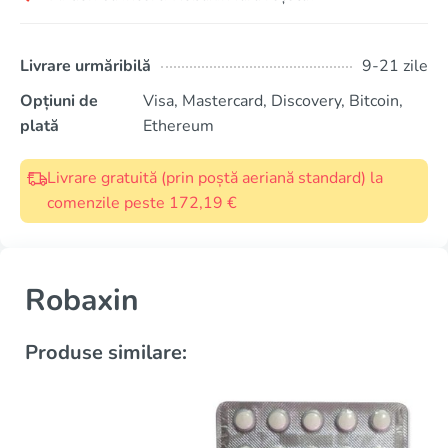
Livrare urmăribilă
9-21 zile
Opțiuni de
Visa, Mastercard, Discovery, Bitcoin,
plată
Ethereum
Livrare gratuită (prin poștă aeriană standard) la
comenzile peste 172,19 €
Robaxin
Produse similare: