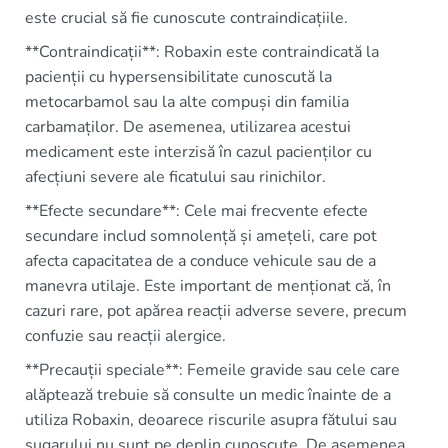
este crucial să fie cunoscute contraindicațiile.
**Contraindicații**: Robaxin este contraindicată la
pacienții cu hypersensibilitate cunoscută la
metocarbamol sau la alte compuși din familia
carbamaților. De asemenea, utilizarea acestui
medicament este interzisă în cazul pacienților cu
afecțiuni severe ale ficatului sau rinichilor.
**Efecte secundare**: Cele mai frecvente efecte
secundare includ somnolență și amețeli, care pot
afecta capacitatea de a conduce vehicule sau de a
manevra utilaje. Este important de menționat că, în
cazuri rare, pot apărea reacții adverse severe, precum
confuzie sau reacții alergice.
**Precauții speciale**: Femeile gravide sau cele care
alăptează trebuie să consulte un medic înainte de a
utiliza Robaxin, deoarece riscurile asupra fătului sau
sugarului nu sunt pe deplin cunoscute. De asemenea,