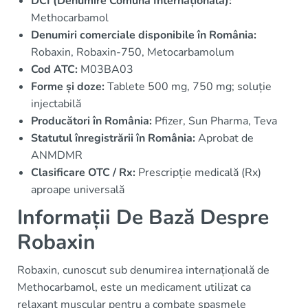
DCI (Denumire Comună Internațională):
Methocarbamol
Denumiri comerciale disponibile în România:
Robaxin, Robaxin-750, Metocarbamolum
Cod ATC:
M03BA03
Forme și doze:
Tablete 500 mg, 750 mg; soluție
injectabilă
Producători în România:
Pfizer, Sun Pharma, Teva
Statutul înregistrării în România:
Aprobat de
ANMDMR
Clasificare OTC / Rx:
Prescripție medicală (Rx)
aproape universală
Informații De Bază Despre
Robaxin
Robaxin, cunoscut sub denumirea internațională de
Methocarbamol, este un medicament utilizat ca
relaxant muscular pentru a combate spasmele