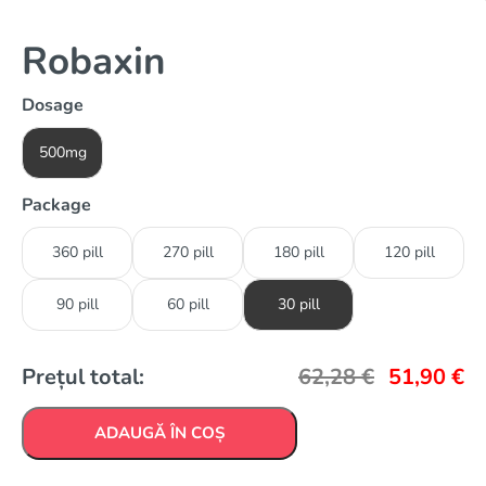
Robaxin
Dosage
500mg
Package
360 pill
270 pill
180 pill
120 pill
90 pill
60 pill
30 pill
Prețul total:
62,28
€
51,90
€
ADAUGĂ ÎN COȘ