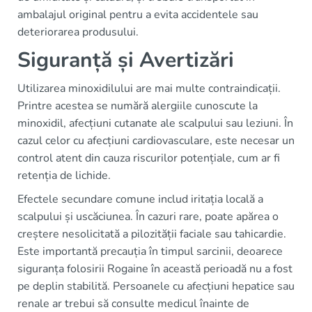
ambalajul original pentru a evita accidentele sau
deteriorarea produsului.
Siguranță și Avertizări
Utilizarea minoxidilului are mai multe contraindicații.
Printre acestea se numără alergiile cunoscute la
minoxidil, afecțiuni cutanate ale scalpului sau leziuni. În
cazul celor cu afecțiuni cardiovasculare, este necesar un
control atent din cauza riscurilor potențiale, cum ar fi
retenția de lichide.
Efectele secundare comune includ iritația locală a
scalpului și uscăciunea. În cazuri rare, poate apărea o
creștere nesolicitată a pilozității faciale sau tahicardie.
Este importantă precauția în timpul sarcinii, deoarece
siguranța folosirii Rogaine în această perioadă nu a fost
pe deplin stabilită. Persoanele cu afecțiuni hepatice sau
renale ar trebui să consulte medicul înainte de