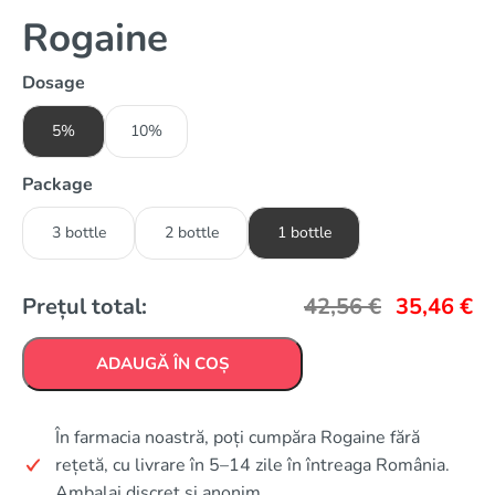
Rogaine
Dosage
5%
10%
Package
3 bottle
2 bottle
1 bottle
Prețul total:
42,56
€
35,46
€
ADAUGĂ ÎN COȘ
În farmacia noastră, poți cumpăra Rogaine fără
rețetă, cu livrare în 5–14 zile în întreaga România.
Ambalaj discret și anonim.