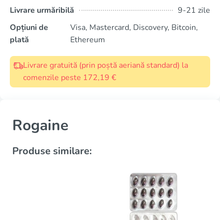
Livrare urmăribilă
9-21 zile
Opțiuni de
Visa, Mastercard, Discovery, Bitcoin,
plată
Ethereum
Livrare gratuită (prin poștă aeriană standard) la
comenzile peste 172,19 €
Rogaine
Produse similare: