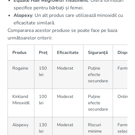
Equate Hair Regrowth Treatment
: Oferă formulări
specifice pentru bărbați și femei.
Alopexy
: Un alt produs care utilizează minoxidil cu
eficacitate similară.
Compararea acestor produse se poate face pe baza
următoarelor criterii:
Produs
Preț
Eficacitate
Siguranță
Disponib
Rogaine
150
Moderat
Puține
Farmacii
lei
efecte
secundare
Kirkland
100
Moderat
Puține
Online
Minoxidil
lei
efecte
secundare
Alopexy
130
Moderat
Riscuri
Farmacii
lei
minime
selectat