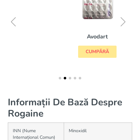
Avodart
CUMPĂRĂ
Informații De Bază Despre
Rogaine
INN (Nume
Minoxidil
Internațional Comun)