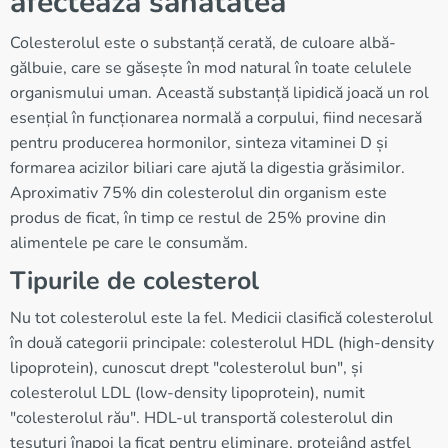
afectează sănătatea
Colesterolul este o substanță cerată, de culoare albă-
gălbuie, care se găsește în mod natural în toate celulele
organismului uman. Această substanță lipidică joacă un rol
esențial în funcționarea normală a corpului, fiind necesară
pentru producerea hormonilor, sinteza vitaminei D și
formarea acizilor biliari care ajută la digestia grăsimilor.
Aproximativ 75% din colesterolul din organism este
produs de ficat, în timp ce restul de 25% provine din
alimentele pe care le consumăm.
Tipurile de colesterol
Nu tot colesterolul este la fel. Medicii clasifică colesterolul
în două categorii principale: colesterolul HDL (high-density
lipoprotein), cunoscut drept "colesterolul bun", și
colesterolul LDL (low-density lipoprotein), numit
"colesterolul rău". HDL-ul transportă colesterolul din
țesuturi înapoi la ficat pentru eliminare, protejând astfel