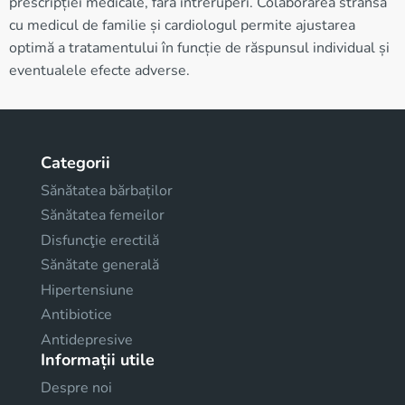
prescripției medicale, fără întreruperi. Colaborarea strânsă
cu medicul de familie și cardiologul permite ajustarea
optimă a tratamentului în funcție de răspunsul individual și
eventualele efecte adverse.
Categorii
Sănătatea bărbaților
Sănătatea femeilor
Disfuncţie erectilă
Sănătate generală
Hipertensiune
Antibiotice
Antidepresive
Informații utile
Despre noi