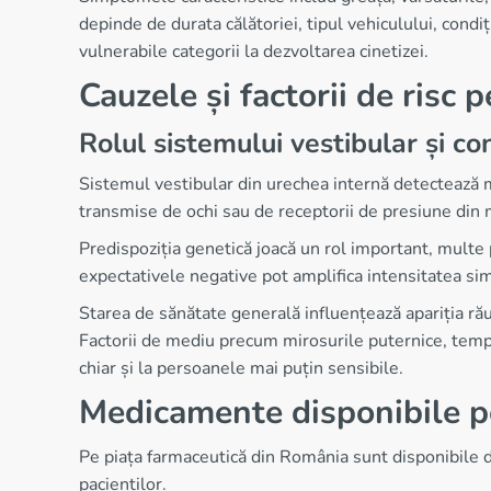
depinde de durata călătoriei, tipul vehiculului, condi
vulnerabile categorii la dezvoltarea cinetizei.
Cauzele și factorii de risc 
Rolul sistemului vestibular și con
Sistemul vestibular din urechea internă detectează mi
transmise de ochi sau de receptorii de presiune din m
Predispoziția genetică joacă un rol important, multe 
expectativele negative pot amplifica intensitatea sim
Starea de sănătate generală influențează apariția ră
Factorii de mediu precum mirosurile puternice, temper
chiar și la persoanele mai puțin sensibile.
Medicamente disponibile p
Pe piața farmaceutică din România sunt disponibile d
pacienților.