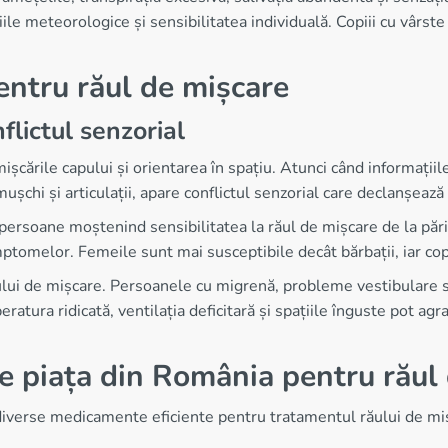
țiile meteorologice și sensibilitatea individuală. Copiii cu vârst
pentru răul de mișcare
flictul senzorial
șcările capului și orientarea în spațiu. Atunci când informații
ușchi și articulații, apare conflictul senzorial care declanșeaz
persoane moștenind sensibilitatea la răul de mișcare de la părinț
ptomelor. Femeile sunt mai susceptibile decât bărbații, iar cop
ului de mișcare. Persoanele cu migrenă, probleme vestibulare sau
atura ridicată, ventilația deficitară și spațiile înguste pot a
e piața din România pentru răul
iverse medicamente eficiente pentru tratamentul răului de mișca