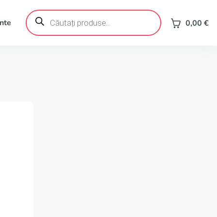
Products
search
ente
0,00
€