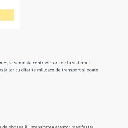
imește semnale contradictorii de la sistemul
sărilor cu diferite mijloace de transport și poate
ia de oboseală. Intensitatea acestor manifestări