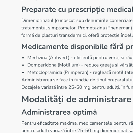
Preparate cu prescripție medica
Dimenidrinatul (cunoscut sub denumirile comerciale D
tratamentul simptomelor. Prometazina (Phenergan) e
formă de plasturi transdermici, oferă protecție îndel
Medicamente disponibile fără pr
Meclizina (Antivert) - eficientă pentru vertij și ră
Domperidona (Motilium) - reduce greața și vărsăt
Metoclopramida (Primperan) - reglează motilitate
Administrarea se face în funcție de tipul preparatulu
Dozajele variază între 25-50 mg pentru adulți, în fu
Modalități de administrare 
Administrarea optimă
Pentru eficacitate maximă, medicamentele pentru rău
pentru adulți variază între 25-50 mg dimenidrinat sa