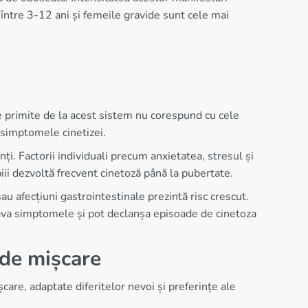
e între 3-12 ani și femeile gravide sunt cele mai
le primite de la acest sistem nu corespund cu cele
ă simptomele cinetizei.
i. Factorii individuali precum anxietatea, stresul și
iii dezvoltă frecvent cinetoză până la pubertate.
 afecțiuni gastrointestinale prezintă risc crescut.
grava simptomele și pot declanșa episoade de cinetoza
 de mișcare
re, adaptate diferitelor nevoi și preferințe ale