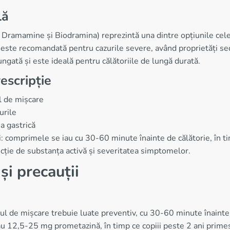
lă
ramamine și Biodramina) reprezintă una dintre opțiunile cele m
ste recomandată pentru cazurile severe, având proprietăți se
ungată și este ideală pentru călătoriile de lungă durată.
escripție
ul de mișcare
urile
a gastrică
i: comprimele se iau cu 30-60 minute înainte de călătorie, în ti
ncție de substanța activă și severitatea simptomelor.
și precauții
l de mișcare trebuie luate preventiv, cu 30-60 minute înainte
u 12,5-25 mg prometazină, în timp ce copiii peste 2 ani primes