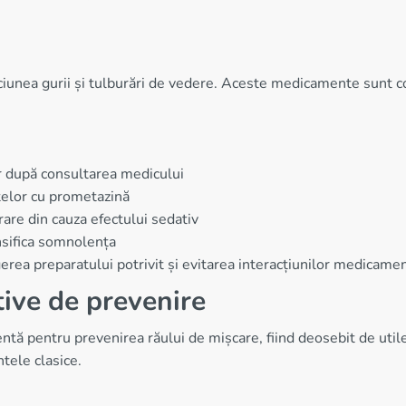
iunea gurii și tulburări de vedere. Aceste medicamente sunt con
r după consultarea medicului
telor cu prometazină
are din cauza efectului sedativ
ensifica somnolența
erea preparatului potrivit și evitarea interacțiunilor medicame
tive de prevenire
ientă pentru prevenirea răului de mișcare, fiind deosebit de uti
tele clasice.