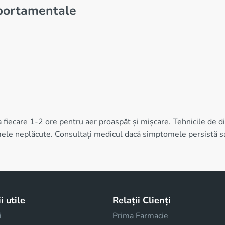
portamentale
a fiecare 1-2 ore pentru aer proaspăt și mișcare. Tehnicile de d
omele neplăcute. Consultați medicul dacă simptomele persistă s
i utile
Relații Clienți
i
Prima Farmacie