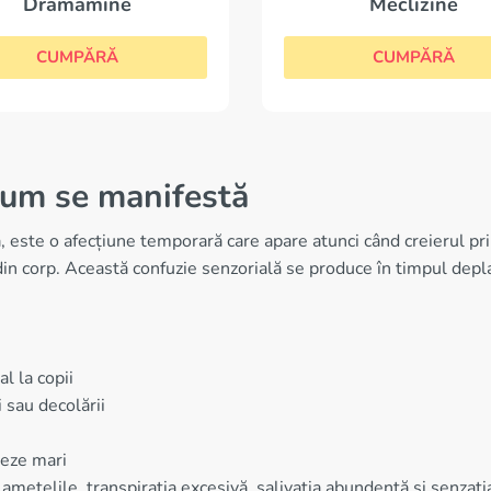
Dramamine
Meclizine
CUMPĂRĂ
CUMPĂRĂ
 cum se manifestă
 este o afecțiune temporară care apare atunci când creierul pr
din corp. Această confuzie senzorială se produce în timpul depla
l la copii
 sau decolării
teze mari
 amețelile, transpirația excesivă, salivația abundentă și senzaț