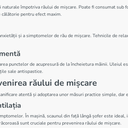
i naturale împotriva răului de mișcare. Poate fi consumat sub f
 călătorie pentru efect maxim.
nxietății și a simptomelor de rău de mișcare. Tehnicile de relax
e mentă
area punctelor de acupresură de la încheietura mâinii. Uleiul es
țile sale antispastice.
venirea răului de mișcare
anificare atentă și adoptarea unor măsuri practice simple, dar e
tilația
simptomelor. În mașină, scaunul din față lângă șofer este ideal, 
răcoroasă sunt cruciale pentru prevenirea răului de mișcare.