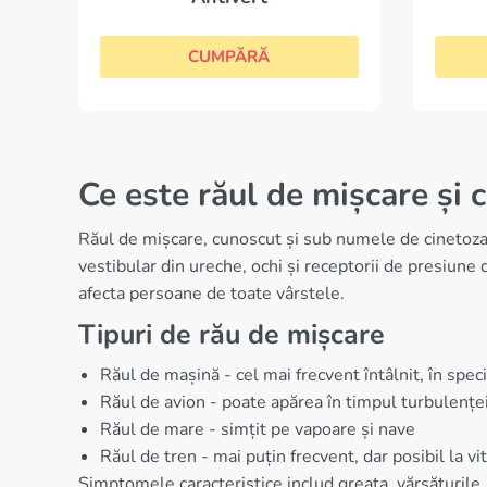
CUMPĂRĂ
Ce este răul de mișcare și
Răul de mișcare, cunoscut și sub numele de cinetoza,
vestibular din ureche, ochi și receptorii de presiune 
afecta persoane de toate vârstele.
Tipuri de rău de mișcare
Răul de mașină - cel mai frecvent întâlnit, în specia
Răul de avion - poate apărea în timpul turbulenței
Răul de mare - simțit pe vapoare și nave
Răul de tren - mai puțin frecvent, dar posibil la vi
Simptomele caracteristice includ greața, vărsăturile,