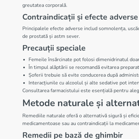
greutatea corporală.
Contraindicații și efecte adverse
Principalele efecte adverse includ somnolența, uscăc
de prostată și astm sever.
Precauții speciale
Femeile însărcinate pot folosi dimenidrinatul doa
În timpul alăptării se recomandă evitarea prepara
Șoferii trebuie să evite conducerea după administr
Interacțiunile cu alcoolul și alte sedative pot int
Consultarea farmacistului este esențială pentru aleg
Metode naturale și alterna
Remediile naturale oferă o alternativă sigură și efic
medicamentoase sau au contraindicații la medicamen
Remedii pe bază de ghimbir