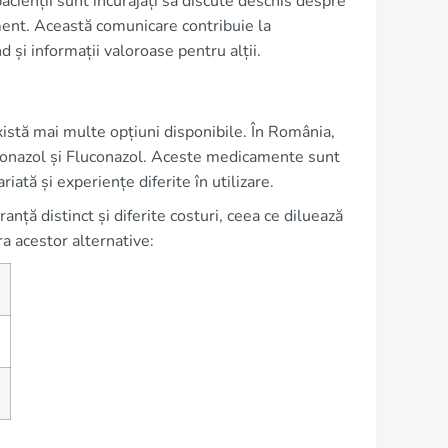
acienții sunt încurajați să discute deschis despre
ament. Această comunicare contribuie la
 și informații valoroase pentru alții.
xistă mai multe opțiuni disponibile. În România,
raconazol și Fluconazol. Aceste medicamente sunt
riată și experiențe diferite în utilizare.
anță distinct și diferite costuri, ceea ce diluează
a acestor alternative: