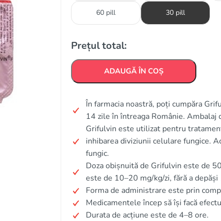
60 pill
30 pill
Prețul total:
ADAUGĂ ÎN COȘ
În farmacia noastră, poți cumpăra Grifu
14 zile în întreaga Românie. Ambalaj d
Grifulvin este utilizat pentru tratamentu
inhibarea diviziunii celulare fungice. 
fungic.
Doza obișnuită de Grifulvin este de 50
este de 10–20 mg/kg/zi, fără a depăși 1
Forma de administrare este prin comp
Medicamentele încep să își facă efect
Durata de acțiune este de 4–8 ore.