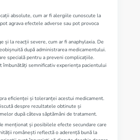
cații absolute, cum ar fi alergiile cunoscute la
i pot agrava efectele adverse sau pot provoca
e și la reacții severe, cum ar fi anaphylaxia. De
 neobișnuită după administrarea medicamentului.
re specială pentru a preveni complicațiile.
t îmbunătăți semnificativ experiența pacientului
pra eficienței și toleranței acestui medicament.
scută despre rezultatele obtinute și
tomelor după câteva săptămâni de tratament.
de menționat și posibilele efecte secundare care
ității românești reflectă o aderență bună la