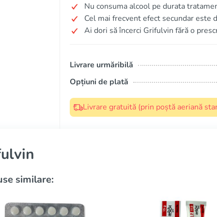
Nu consuma alcool pe durata tratamen
Cel mai frecvent efect secundar este 
Ai dori să încerci Grifulvin fără o pres
Livrare urmăribilă
Opțiuni de plată
Livrare gratuită (prin poștă aeriană s
fulvin
se similare: