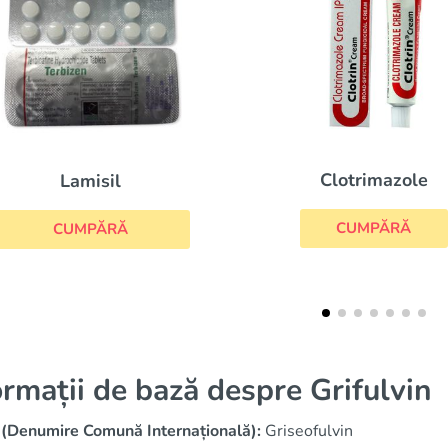
Clotrimazole
Difl
CUMPĂRĂ
CUM
ormații de bază despre Grifulvin
 (Denumire Comună Internațională):
Griseofulvin