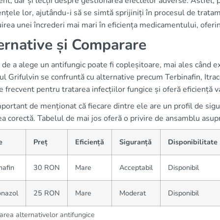
nt, dar și lecții despre gestionarea efectelor adverse. Astfel, p
nțele lor, ajutându-i să se simtă sprijiniți în procesul de trat
irea unei încrederi mai mari în eficiența medicamentului, oferind
ernative și Comparare
 de a alege un antifungic poate fi copleșitoare, mai ales când e
l Grifulvin se confruntă cu alternative precum Terbinafin, It
te frecvent pentru tratarea infecțiilor fungice și oferă eficiență va
portant de menționat că fiecare dintre ele are un profil de sigur
a corectă. Tabelul de mai jos oferă o privire de ansamblu asupr
e
Preț
Eficiență
Siguranță
Disponibilitate
nafin
30 RON
Mare
Acceptabil
Disponibil
onazol
25 RON
Mare
Moderat
Disponibil
rea alternativelor antifungice