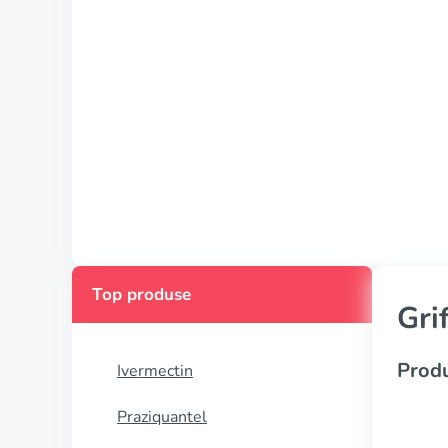
Top produse
Gri
Produ
Ivermectin
Praziquantel