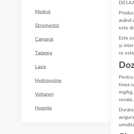
D01AA08
Medrol
Producă
având u
Stromectol
este di
Este es
Campral
și inte
Tadagra
ce est
Doz
Lasix
Pentru 
Hydroxyzine
tinea c
mg/kg, 
Voltaren
renale
Hypnite
Durata 
asigura
umidita