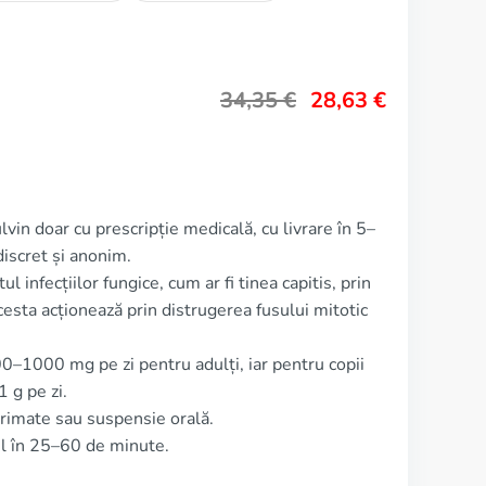
34,35
€
28,63
€
lvin doar cu prescripție medicală, cu livrare în 5–
iscret și anonim.
l infecțiilor fungice, cum ar fi tinea capitis, prin
Acesta acționează prin distrugerea fusului mitotic
0–1000 mg pe zi pentru adulți, iar pentru copii
 g pe zi.
rimate sau suspensie orală.
ul în 25–60 de minute.