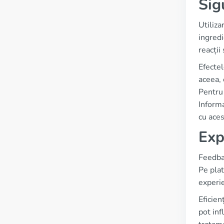
Sig
Utiliza
ingredi
reacții
Efectel
aceea, 
Pentru 
Informa
cu aces
Exp
Feedbac
Pe plat
experi
Eficien
pot inf