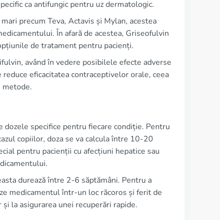
pecific ca antifungic pentru uz dermatologic.
i mari precum Teva, Actavis și Mylan, acestea
medicamentului. În afară de acestea, Griseofulvin
 opțiunile de tratament pentru pacienți.
rifulvin, având în vedere posibilele efecte adverse
 reduce eficacitatea contraceptivelor orale, ceea
e metode.
e dozele specifice pentru fiecare condiție. Pentru
cazul copiilor, doza se va calcula între 10-20
ecial pentru pacienții cu afecțiuni hepatice sau
edicamentului.
aceasta durează între 2-6 săptămâni. Pentru a
ze medicamentul într-un loc răcoros și ferit de
 și la asigurarea unei recuperări rapide.