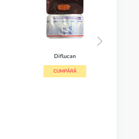
Nizoral
CUMPĂRĂ
ucan
PĂRĂ