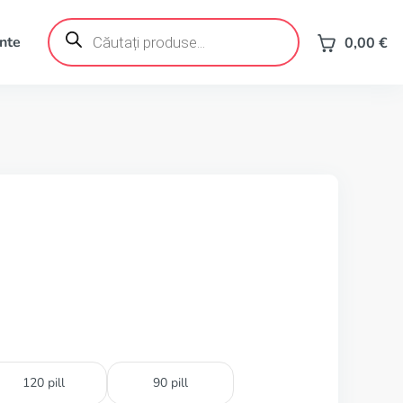
Products
search
ente
0,00
€
120 pill
90 pill