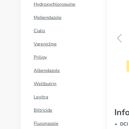
Hydroxychloroquine
Mebendazole
Cialis
Varenicline
Lamisil
Priligy
CUMPĂRĂ
Albendazole
Wellbutrin
Levitra
Inf
Biltricide
Fluconazole
DCI