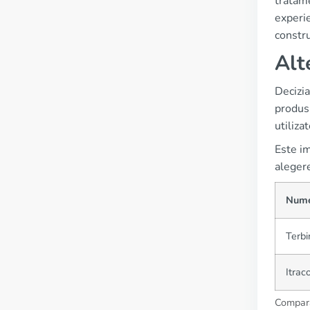
tratame
experie
constru
Alt
Decizia
produsu
utiliza
Este im
alegere
Num
Terbi
Itrac
Compara