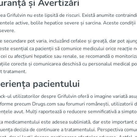
uranță și Avertizări
rea Grifulvin nu este lipsită de riscuri. Există anumite contraindi
entele active, bolile hepatice severe și sarcina. Aceste condiți
 severe.
e secundare pot varia, incluzând cefalee și greață, dar pot ajung
este esențial ca pacienții să comunice medicului orice reacție
cei cu afecțiuni hepatice sau renale, se recomandă o monitoriza
țiile corecte și comunicarea deschisă cu personalul medical po
t tratament.
eriența pacientului
k-ul utilizatorilor despre Grifulvin oferă o imagine variată asu
forme precum Drugs.com sau forumuri românești, utilizatorii di
ențele avut. Mulți raportează o reducere semnificativă a simp
ța medicamentului este adesea subliniată, dar este important 
luența decizia de continuare a tratamentului. Perspectiva comun