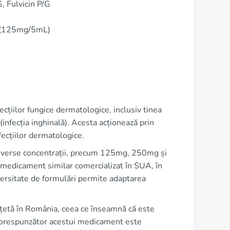
, Fulvicin P/G
 (125mg/5mL)
cțiilor fungice dermatologice, inclusiv tinea
is (infecția inghinală). Acesta acționează prin
nfecțiilor dermatologice.
diverse concentrații, precum 125mg, 250mg și
 medicament similar comercializat în SUA, în
iversitate de formulări permite adaptarea
ețetă în România, ceea ce înseamnă că este
 corespunzător acestui medicament este