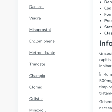
Denu
Danazol
Cod
Form
Viagra
Prod
Stat
Misoprostol
Clas
Inf
Enclomiphene
Metronidazole
Griseof
capitis
Trandate
inhibar
În Rom
Champix
500mg,
timp ce
Clomid
tratame
Orlistat
Griseof
necesa
Minoxidil