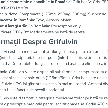
miri comerciale disponibile în România:
Grifulvin V, Gris-PEG
 ATC:
D01AA08
e și doze:
Comprimate (125mg, 250mg, 500mg); Suspensie
ucători în România:
Teva, Actavis, Mylan
utul înregistrării în România:
Prescription only
ificare OTC / Rx:
Medicamente pe bază de rețetă
ormații Despre Grifulvin
ulvin este un medicament antifungic folosit pentru tratarea infe
 (infecția scalpului), tinea corporis (infecția pielii), și tinea crur
ea divizării celulelor fungice, contribuind astfel la eliminarea i
ânia, Grifulvin V este disponibil sub formă de comprimate cu 
 dar și ca suspensie orală (125mg/5mL). Grisulvin este un alt
 Fulvicin P/G își găsește aplicația în mai multe țări. Această d
ntului în funcție de nevoile pacientului.
ulvin este clasificat în categoria medicamentelor pe bază de r
ră o prescripție medicală pentru achiziționarea sa. Codul ATC