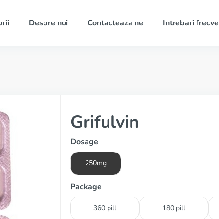
rii
Despre noi
Contacteaza ne
Intrebari frecv
Grifulvin
Dosage
250mg
Package
360 pill
180 pill