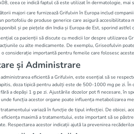
, ceea ce indică faptul că este utilizat în dermatologie, mai s
torii majori care furnizează Grifulvin în Europa includ compani
n portofoliu de produse generice care asigură accesibilitatea 
sponibil și pe piețele din India și Europa de Est, sporind astfel
ențial ca pacienții să discute cu medicii lor despre utilizarea G
racțiunile cu alte medicamente. De exemplu, Griseofulvin poate
e o considerație importantă pentru femeile care folosesc acest
are și Administrare
administrarea eficientă a Grifulvin, este esențial să se respect
apitis, doza tipică pentru adulți este de 500-1000 mg pe zi. În 
fără a depăși 1 g pe zi. Ajustările dozelor pot fi necesare, în sp
, unde funcția acestor organe poate influența metabolizarea m
tratamentului variază în funcție de tipul infecției. De obicei, 
 eficiența maximă a tratamentului, este important să se păstre
te. Respectarea acestor indicații ajută la prevenirea recăderilor