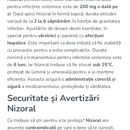
pentru infecțiile sistemice este de
200 mg o dată pe
zi
. Dacă aplici Nizoral în formă topică, durata utilizării
variază de la
2 la 6 săptămâni
, în funcție de gravitatea
infecției. Ajustările de dozare devin esențiale, în
special pentru
vârstnici
și pacienți cu
afecțiuni
hepatice
. Este important ca doza inițială să fie stabilită
cu precauție pentru a evita complicațiile. Durata
minimă a tratamentului pentru infecțiile sistemice este
de
6 luni
, iar Nizoral trebuie să fie stocat
sub 25°C
,
protejat de lumină și umezeală pentru a-și menține
eficiența. Aceasta asigură o
administrație corectă și
sigură
a medicamentului, protejându-ți sănătatea.
Securitate și Avertizări
Nizoral
Ce trebuie să știi pentru a te proteja?
Nizoral
are
anumite
contraindicații
pe care e bine să le cunoști.