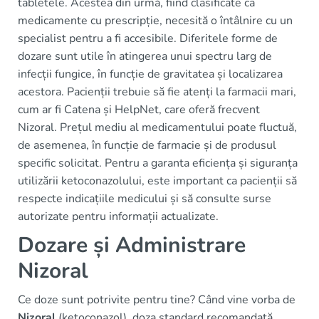
tabletele. Acestea din urmă, fiind clasificate ca
medicamente cu prescripție, necesită o întâlnire cu un
specialist pentru a fi accesibile. Diferitele forme de
dozare sunt utile în atingerea unui spectru larg de
infecții fungice, în funcție de gravitatea și localizarea
acestora. Pacienții trebuie să fie atenți la farmacii mari,
cum ar fi Catena și HelpNet, care oferă frecvent
Nizoral. Prețul mediu al medicamentului poate fluctuă,
de asemenea, în funcție de farmacie și de produsul
specific solicitat. Pentru a garanta eficiența și siguranța
utilizării ketoconazolului, este important ca pacienții să
respecte indicațiile medicului și să consulte surse
autorizate pentru informații actualizate.
Dozare și Administrare
Nizoral
Ce doze sunt potrivite pentru tine? Când vine vorba de
Nizoral
(ketoconazol), doza standard recomandată