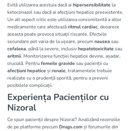
Evită utilizarea acestuia dacă ai
hipersensibilitate
la
ketoconazol sau dacă ai afecțiuni hepatice preexistente.
Un alt aspect critic este utilizarea concomitentă a altor
medicamente care afectează
ritmul cardiac
, deoarece
aceasta poate provoca situații riscante. Efectele
secundare pot varia de la ușoare, precum
nausea
sau
cefaleea
, până la severe, inclusiv
hepatotoxicitate
sau
aritmii
. Monitorizarea funcției hepatice devine, așadar,
crucială. Pentru
femeile gravide
sau pacienții cu
afecțiuni hepatice
și
renale
, tratamentele trebuie
realizate cu o prudență sporită, pentru a preveni
posibilele complicații.
Experiența Pacienților cu
Nizoral
Ce spun pacienții despre Nizoral? Analizând recenziile
de pe platforme precum
Drugs.com
și forumurile din