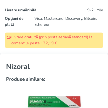
Livrare urmăribilă
9-21 zile
Opțiuni de
Visa, Mastercard, Discovery, Bitcoin,
plată
Ethereum
Livrare gratuită (prin poștă aeriană standard) la
comenzile peste 172,19 €
Nizoral
Produse similare: