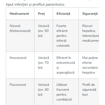
tipul infecției și profilul pacientului.
Medicament
Preț
Eficiență
Siguranță
Nizoral
Variază
Foarte
Riscuri
(Ketoconazol)
(ex: 50
eficient
hepatice,
lei)
pentru
interacțiuni
infecții
medicament
cutanate
Itraconazol
Variază
Eficient în
Mai puține
(ex: 70
onicomicoză
efecte
lei)
și
secundare
aspergilioză
hepatice
Fluconazol
Variază
Utilizat
Profil de
(ex: 40
frecvent
siguranță
lei)
pentru
bun
candidoză