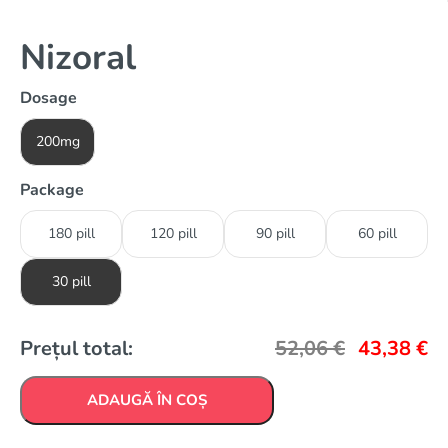
Nizoral
Dosage
200mg
Package
180 pill
120 pill
90 pill
60 pill
30 pill
Prețul total:
52,06
€
43,38
€
ADAUGĂ ÎN COȘ