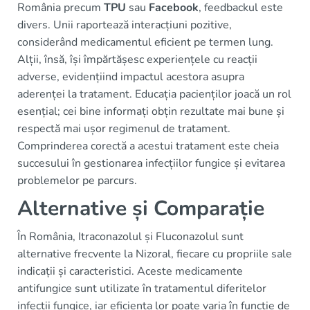
România precum
TPU
sau
Facebook
, feedbackul este
divers. Unii raportează interacțiuni pozitive,
considerând medicamentul eficient pe termen lung.
Alții, însă, își împărtășesc experiențele cu reacții
adverse, evidențiind impactul acestora asupra
aderenței la tratament. Educația pacienților joacă un rol
esențial; cei bine informați obțin rezultate mai bune și
respectă mai ușor regimenul de tratament.
Comprinderea corectă a acestui tratament este cheia
succesului în gestionarea infecțiilor fungice și evitarea
problemelor pe parcurs.
Alternative și Comparație
În România, Itraconazolul și Fluconazolul sunt
alternative frecvente la Nizoral, fiecare cu propriile sale
indicații și caracteristici. Aceste medicamente
antifungice sunt utilizate în tratamentul diferitelor
infecții fungice, iar eficiența lor poate varia în funcție de