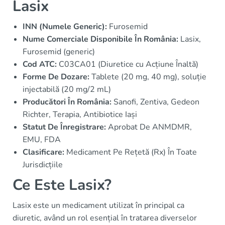
Lasix
INN (Numele Generic):
Furosemid
Nume Comerciale Disponibile În România:
Lasix,
Furosemid (generic)
Cod ATC:
C03CA01 (Diuretice cu Acțiune Înaltă)
Forme De Dozare:
Tablete (20 mg, 40 mg), soluție
injectabilă (20 mg/2 mL)
Producători În România:
Sanofi, Zentiva, Gedeon
Richter, Terapia, Antibiotice Iași
Statut De Înregistrare:
Aprobat De ANMDMR,
EMU, FDA
Clasificare:
Medicament Pe Rețetă (Rx) În Toate
Jurisdicțiile
Ce Este Lasix?
Lasix este un medicament utilizat în principal ca
diuretic, având un rol esențial în tratarea diverselor