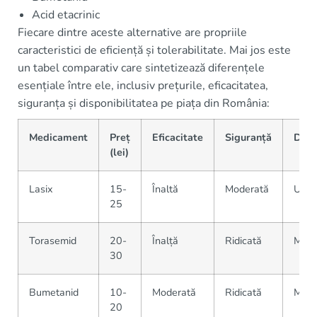
Acid etacrinic
Fiecare dintre aceste alternative are propriile
caracteristici de eficiență și tolerabilitate. Mai jos este
un tabel comparativ care sintetizează diferențele
esențiale între ele, inclusiv prețurile, eficacitatea,
siguranța și disponibilitatea pe piața din România:
Medicament
Preț
Eficacitate
Siguranță
Disp
(lei)
Lasix
15-
Înaltă
Moderată
Ușor
25
Torasemid
20-
Înalță
Ridicată
Medi
30
Bumetanid
10-
Moderată
Ridicată
Medi
20