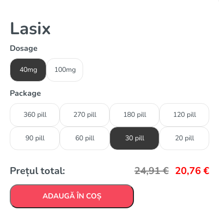
Lasix
Dosage
40mg
100mg
Package
360 pill
270 pill
180 pill
120 pill
90 pill
60 pill
30 pill
20 pill
Prețul total:
24,91
€
20,76
€
ADAUGĂ ÎN COȘ