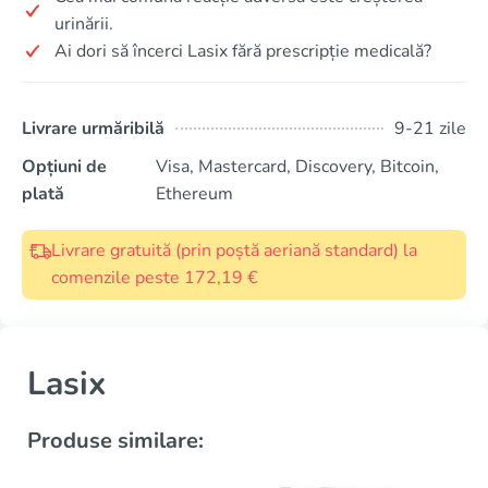
urinării.
Ai dori să încerci Lasix fără prescripție medicală?
Livrare urmăribilă
9-21 zile
Opțiuni de
Visa, Mastercard, Discovery, Bitcoin,
plată
Ethereum
Livrare gratuită (prin poștă aeriană standard) la
comenzile peste 172,19 €
Lasix
Produse similare: