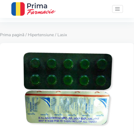
Prima pagină
/
Hipertensiune
/ Lasix