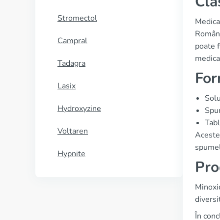
Cla
Stromectol
Medica
România
Campral
poate f
medica
Tadagra
For
Lasix
Solu
Hydroxyzine
Spu
Tabl
Voltaren
Aceste 
spumel
Hypnite
Pro
Minoxid
diversi
În conc