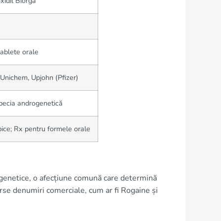
xidil Biorga
tablete orale
 Unichem, Upjohn (Pfizer)
pecia androgenetică
ice; Rx pentru formele orale
ogenetice, o afecțiune comună care determină
verse denumiri comerciale, cum ar fi Rogaine și