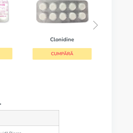
Clonidine
CUMPĂRĂ
l