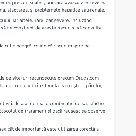
ema, precum și afecțiuni cardiovasculare severe.
cina, alăptarea, și problemele hepatice sau renale.
lui, iar altele, rare, dar severe, incluzând
 să fie conștient de aceste riscuri și să consulte
de cutia neagră, ce indică riscuri majore de
le de pe site-uri recunoscute precum Drugs.com
itatea produsului în stimularea creșterii părului,
relevă, de asemenea, o combinație de satisfacție
rotocolul de tratament și dacă reușesc să observe
esea cât de importantă este utilizarea corectă a