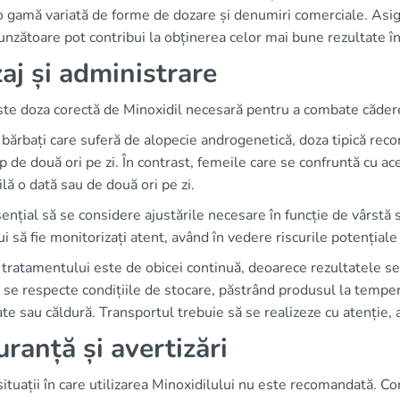
 gamă variată de forme de dozare și denumiri comerciale. Asigu
nzătoare pot contribui la obținerea celor mai bune rezultate în
aj și administrare
ste doza corectă de Minoxidil necesară pentru a combate căder
bărbați care suferă de alopecie androgenetică, doza tipică rec
p de două ori pe zi. În contrast, femeile care se confruntă cu 
ilă o dată sau de două ori pe zi.
ențial să se considere ajustările necesare în funcție de vârstă 
ui să fie monitorizați atent, având în vedere riscurile potențiale
tratamentului este de obicei continuă, deoarece rezultatele se
ă se respecte condițiile de stocare, păstrând produsul la tempe
te sau căldură. Transportul trebuie să se realizeze cu atenție, 
uranță și avertizări
situații în care utilizarea Minoxidilului nu este recomandată. Co