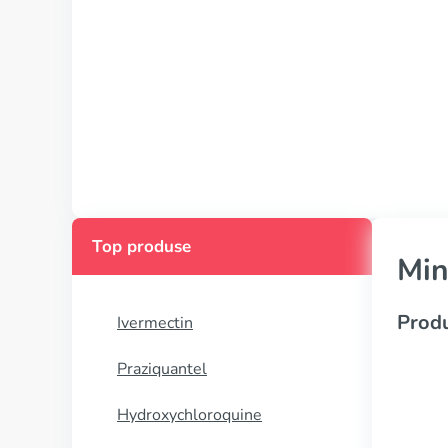
Top produse
Min
Produ
Ivermectin
Praziquantel
Hydroxychloroquine