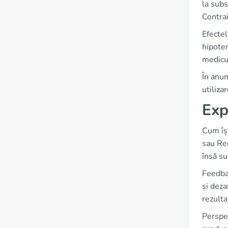
la subs
Contrai
Efectel
hipoten
medicul
În anum
utilizar
Exp
Cum își
sau Red
însă su
Feedbac
și deza
rezulta
Perspec