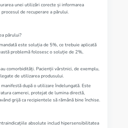
rarea unei utilizări corecte și informarea
 procesul de recuperare a părului.
ea părului?
omandată este soluția de 5%, ce trebuie aplicată
această problemă folosesc o soluție de 2%,
sau comorbidități. Pacienții vârstnici, de exemplu,
 legate de utilizarea produsului.
 manifestă după o utilizare îndelungată. Este
ratura camerei, protejat de lumina directă,
având grijă ca recipientele să rămână bine închise.
ntraindicațiile absolute includ hipersensibilitatea