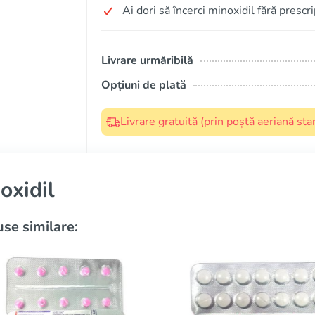
Ai dori să încerci minoxidil fără prescr
Livrare urmăribilă
Opțiuni de plată
Livrare gratuită (prin poștă aeriană s
oxidil
se similare: