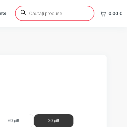
Products
search
ente
0,00
€
60 pill
30 pill