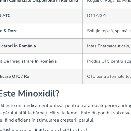
miri Comerciale Disponibile În România
Rogaine, Regaine, Mino
l ATC
D11AX01
e & Doze
Soluție topică, spumă, 
ucători În România
Intas Pharmaceuticals,
t De Înregistrare În România
Produs OTC pentru alo
ficare OTC / Rx
OTC pentru formele top
Este Minoxidil?
dil este un medicament utilizat pentru tratarea alopeciei andr
 părului atât la bărbați, cât și la femei. Este disponibil sub di
, fiind eficient în stimularea creșterii părului.