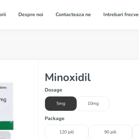
rii
Despre noi
Contacteaza ne
Intrebari frecv
Minoxidil
Dosage
5mg
10mg
Package
120 pill
90 pill