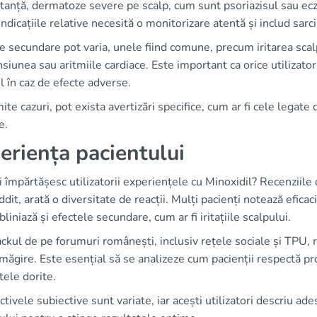
tanță, dermatoze severe pe scalp, cum sunt psoriazisul sau ecz
ndicațiile relative necesită o monitorizare atentă și includ sar
e secundare pot varia, unele fiind comune, precum iritarea scalpu
siunea sau aritmiile cardiace. Este important ca orice utilizator
 în caz de efecte adverse.
ite cazuri, pot exista avertizări specifice, cum ar fi cele legate 
e.
eriența pacientului
 împărtășesc utilizatorii experiențele cu Minoxidil? Recenzii
dit, arată o diversitate de reacții. Mulți pacienți notează eficac
bliniază și efectele secundare, cum ar fi iritațiile scalpului.
kul de pe forumuri românești, inclusiv rețele sociale și TPU, 
măgire. Este esențial să se analizeze cum pacienții respectă p
tele dorite.
tivele subiective sunt variate, iar acești utilizatori descriu ad