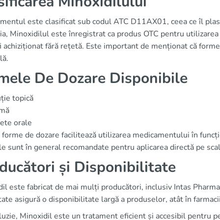
sificarea Minoxidilului
mentul este clasificat sub codul ATC D11AX01, ceea ce îl plase
, Minoxidilul este înregistrat ca produs OTC pentru utilizarea
i achiziționat fără rețetă. Este important de menționat că forme
lă.
mele De Dozare Disponibile
ție topică
mă
ete orale
forme de dozare facilitează utilizarea medicamentului în funcție
e sunt în general recomandate pentru aplicarea directă pe scal
ducători și Disponibilitate
il este fabricat de mai mulți producători, inclusiv Intas Pharm
tate asigură o disponibilitate largă a produselor, atât în farmacii
luzie, Minoxidil este un tratament eficient și accesibil pentru 