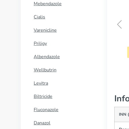
Mebendazole
Cialis
Varenicline
Lasix
Priligy
CUMPĂRĂ
Albendazole
Wellbutrin
Levitra
Inf
Biltricide
Fluconazole
INN 
Danazol