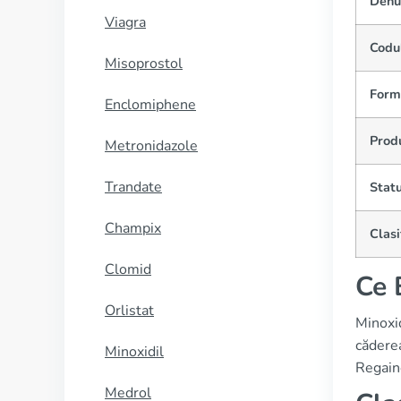
Denu
Viagra
Codu
Misoprostol
Form
Enclomiphene
Prod
Metronidazole
Trandate
Statu
Champix
Clasi
Clomid
Ce 
Orlistat
Minoxi
căderea
Minoxidil
Regaine
Medrol