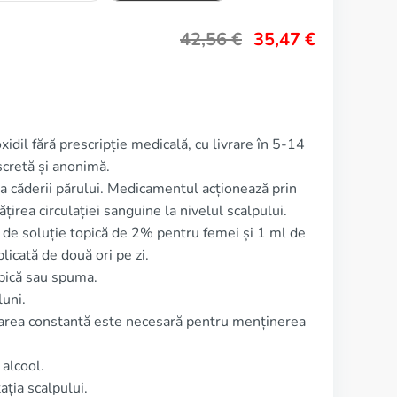
42,56
€
35,47
€
idil fără prescripție medicală, cu livrare în 5-14
scretă și anonimă.
ea căderii părului. Medicamentul acționează prin
țirea circulației sanguine la nivelul scalpului.
 de soluție topică de 2% pentru femei și 1 ml de
licată de două ori pe zi.
pică sau spuma.
luni.
izarea constantă este necesară pentru menținerea
alcool.
ația scalpului.