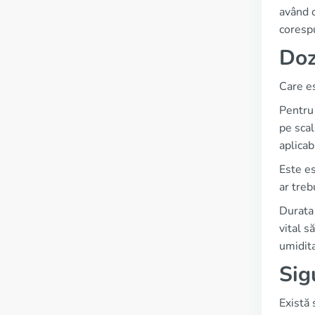
având o
corespu
Doz
Care e
Pentru 
pe scal
aplicab
Este es
ar treb
Durata 
vital s
umidita
Sig
Există 