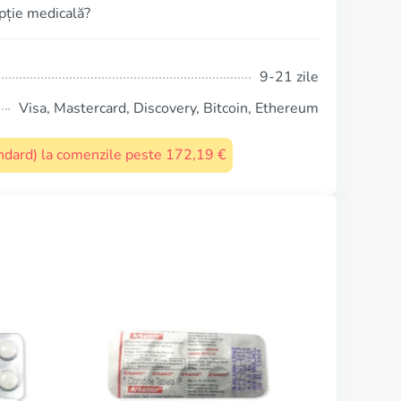
ipție medicală?
9-21 zile
Visa, Mastercard, Discovery, Bitcoin, Ethereum
tandard) la comenzile peste 172,19 €