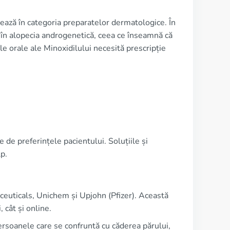
ază în categoria preparatelor dermatologice. În
 în alopecia androgenetică, ceea ce înseamnă că
le orale ale Minoxidilului necesită prescripție
 de preferințele pacientului. Soluțiile și
p.
aceuticals, Unichem și Upjohn (Pfizer). Această
, cât și online.
persoanele care se confruntă cu căderea părului,