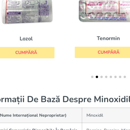
Tenormin
Lozol
CUMPĂRĂ
CUMPĂRĂ
ormații De Bază Despre Minoxidi
(Nume Internațional Neproprietar)
Minoxidil