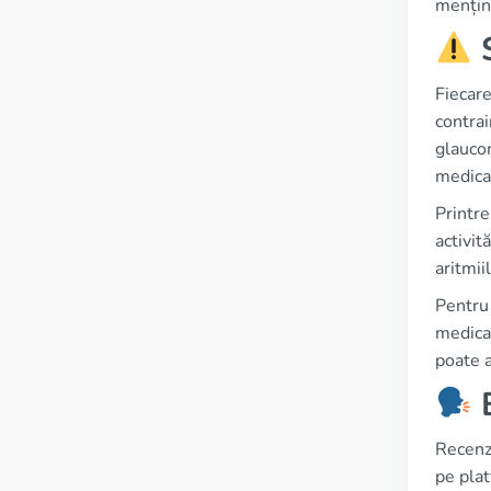
menține
S
Fiecare
contrai
glaucom
medica
Printr
activit
aritmi
Pentru 
medica
poate a
E
Recenzi
pe pla