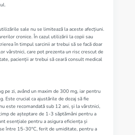
ul.
ilizările sale nu se limitează la aceste afecțiuni.
ilor cronice. În cazul utilizării la copii sau
rierea în timpul sarcinii ar trebui să se facă doar
r vârstnici, care pot prezenta un risc crescut de
te, pacienții ar trebui să ceară consult medical
mg pe zi, având un maxim de 300 mg, iar pentru
 Este crucial ca ajustările de dozaj să fie
 nu este recomandată sub 12 ani, și la vârstnici,
n timp de așteptare de 1-3 săptămâni pentru a
nt esențiale pentru a asigura eficiența și
se între 15-30°C, ferit de umiditate, pentru a