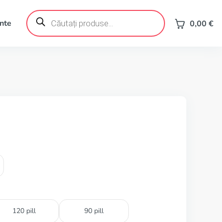
Products
search
ente
0,00
€
120 pill
90 pill