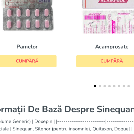
Acamprosate
Lith
CUMPĂRĂ
CUM
ormații De Bază Despre Sinequa
Nume Generic) | Doxepin | |-----------------------|-------------
iale | Sinequan, Silenor (pentru insomnie), Quitaxon, Doquel 