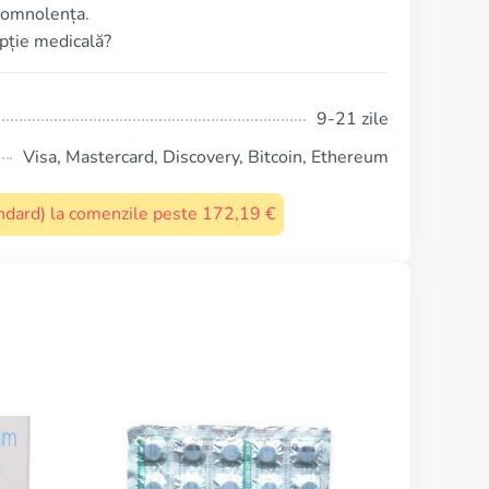
 somnolența.
ipție medicală?
9-21 zile
Visa, Mastercard, Discovery, Bitcoin, Ethereum
tandard) la comenzile peste 172,19 €