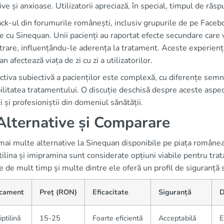
ve și anxioase. Utilizatorii apreciază, în special, timpul de răs
k-ul din forumurile românești, inclusiv grupurile de pe Facebook
e cu Sinequan. Unii pacienți au raportat efecte secundare care v
rare, influențându-le aderența la tratament. Aceste experienț
n afectează viața de zi cu zi a utilizatorilor.
tiva subiectivă a pacienților este complexă, cu diferențe semnif
ilitatea tratamentului. O discuție deschisă despre aceste aspec
i și profesioniștii din domeniul sănătății.
lternative și Comparare
 mai multe alternative la Sinequan disponibile pe piața române
tilina și imipramina sunt considerate opțiuni viabile pentru tra
te de mult timp și multe dintre ele oferă un profil de siguranță 
cament
Preț (RON)
Eficacitate
Siguranță
D
iptilină
15-25
Foarte eficientă
Acceptabilă
E