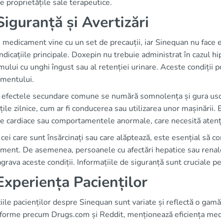
 proprietățile sale terapeutice.
iguranță și Avertizări
 medicament vine cu un set de precauții, iar Sinequan nu face exc
ndicațiile principale. Doxepin nu trebuie administrat în cazul hipe
ului cu unghi îngust sau al retenției urinare. Aceste condiții po
mentului.
e efectele secundare comune se numără somnolența și gura usc
ățile zilnice, cum ar fi conducerea sau utilizarea unor mașinării
ile cardiace sau comportamentele anormale, care necesită atenț
cei care sunt însărcinați sau care alăptează, este esențial să c
ment. De asemenea, persoanele cu afectări hepatice sau renale
grava aceste condiții. Informațiile de siguranță sunt cruciale p
xperiența Pacienților
ile pacienților despre Sinequan sunt variate și reflectă o gam
tforme precum Drugs.com și Reddit, menționează eficiența me