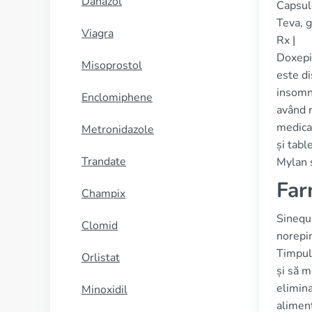
Danazol
Capsul
Teva, g
Viagra
Rx |
Doxepin
Misoprostol
este di
insomn
Enclomiphene
având r
medicam
Metronidazole
și tabl
Trandate
Mylan ș
Far
Champix
Sinequa
Clomid
norepin
Timpul 
Orlistat
și să m
elimina
Minoxidil
aliment