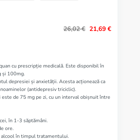
26,02
€
21,69
€
quan cu prescripție medicală. Este disponibil în
 și 100mg.
ul depresiei și anxietății. Acesta acționează ca
noaminelor (antidepresiv triciclic).
este de 75 mg pe zi, cu un interval obișnuit între
cei, în 1-3 săptămâni.
de ore.
lcool în timpul tratamentului.