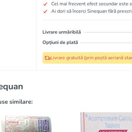
Cel mai frecvent efect secundar este
Ai dori să încerci Sinequan fără prescr
Livrare urmăribilă
Opțiuni de plată
Livrare gratuită (prin poștă aeriană s
equan
se similare: