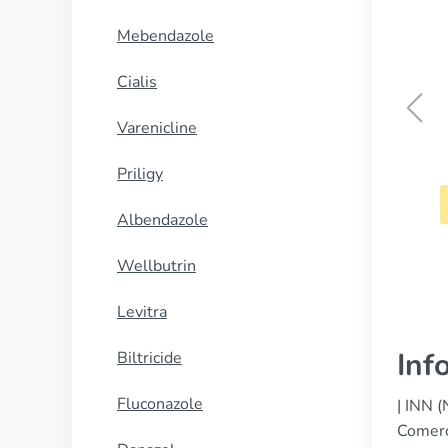
Mebendazole
Cialis
Varenicline
Pamelor
Priligy
CUMPĂRĂ
Albendazole
Wellbutrin
Levitra
Inf
Biltricide
Fluconazole
| INN (
Comerc