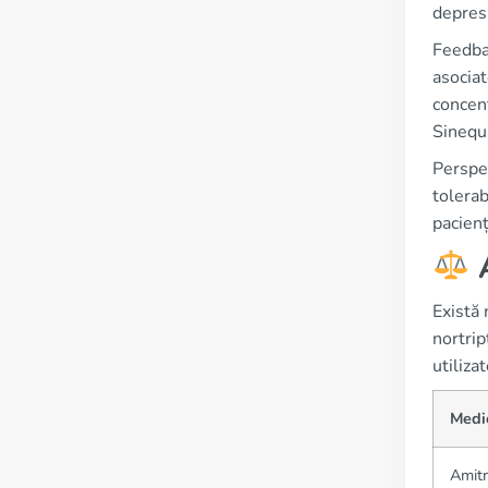
depresi
Feedbac
asociat
concent
Sinequa
Perspec
tolerab
pacienț
A
Există
nortrip
utiliza
Medi
Amitr