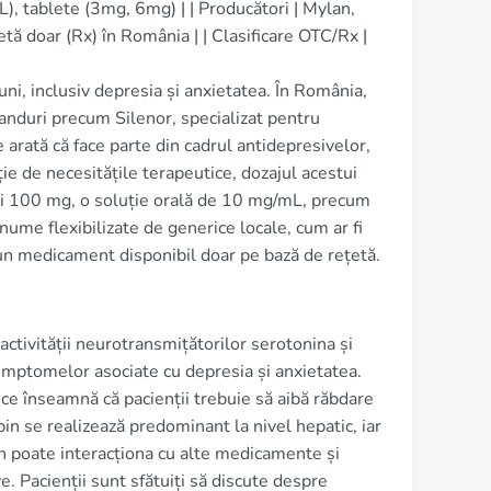
tablete (3mg, 6mg) | | Producători | Mylan,
etă doar (Rx) în România | | Clasificare OTC/Rx |
i, inclusiv depresia și anxietatea. În România,
anduri precum Silenor, specializat pentru
rată că face parte din cadrul antidepresivelor,
ție de necesitățile terapeutice, dozajul acestui
 și 100 mg, o soluție orală de 10 mg/mL, precum
nume flexibilizate de generice locale, cum ar fi
 un medicament disponibil doar pe bază de rețetă.
ctivității neurotransmițătorilor serotonina și
imptomelor asociate cu depresia și anxietatea.
 ce înseamnă că pacienții trebuie să aibă răbdare
in se realizează predominant la nivel hepatic, iar
in poate interacționa cu alte medicamente și
e. Pacienții sunt sfătuiți să discute despre