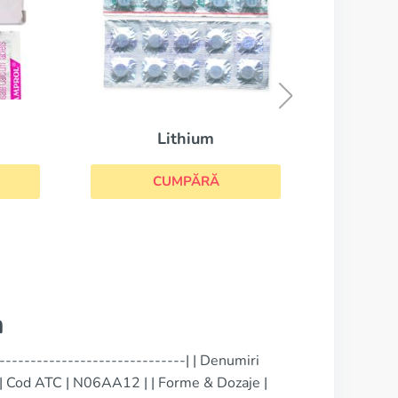
Tofranil
CUMPĂRĂ
ium
PĂRĂ
n
------------------------------| | Denumiri
| | Cod ATC | N06AA12 | | Forme & Dozaje |