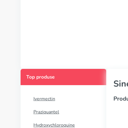
Top produse
Sin
Produ
Ivermectin
Praziquantel
Hydroxychloroquine