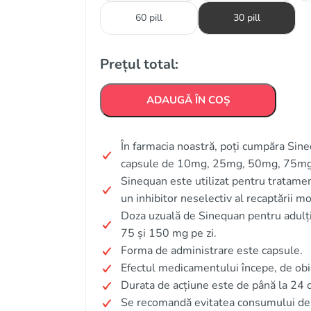
60 pill
30 pill
Prețul total:
ADAUGĂ ÎN COȘ
În farmacia noastră, poți cumpăra Sine
capsule de 10mg, 25mg, 50mg, 75mg
Sinequan este utilizat pentru tratament
un inhibitor neselectiv al recaptării mo
Doza uzuală de Sinequan pentru adulți 
75 și 150 mg pe zi.
Forma de administrare este capsule.
Efectul medicamentului începe, de obi
Durata de acțiune este de până la 24 
Se recomandă evitatea consumului de a