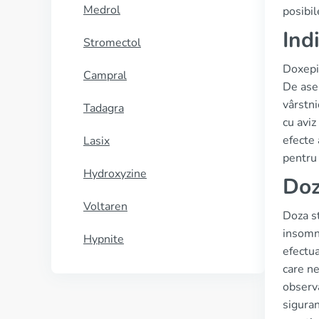
Medrol
posibil
Ind
Stromectol
Doxepin
Campral
De asem
vârstni
Tadagra
cu aviz
efecte 
Lasix
pentru
Hydroxyzine
Doz
Voltaren
Doza s
insomni
Hypnite
efectua
care ne
observa
siguran