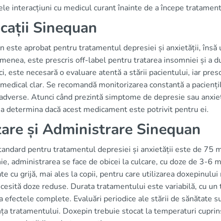
ele interacțiuni cu medicul curant înainte de a începe tratament
icații Sinequan
 este aprobat pentru tratamentul depresiei și anxietății, însă ut
enea, este prescris off-label pentru tratarea insomniei și a durer
ci, este necesară o evaluare atentă a stării pacientului, iar presc
 medical clar. Se recomandă monitorizarea constantă a paciențilo
adverse. Atunci când prezintă simptome de depresie sau anxieta
 a determina dacă acest medicament este potrivit pentru ei.
are și Administrare Sinequan
tandard pentru tratamentul depresiei și anxietății este de 75 
e, administrarea se face de obicei la culcare, cu doze de 3-6 mg.
te cu grijă, mai ales la copii, pentru care utilizarea doxepinului
cesită doze reduse. Durata tratamentului este variabilă, cu u
 efectele complete. Evaluări periodice ale stării de sănătate su
ța tratamentului. Doxepin trebuie stocat la temperaturi cuprin