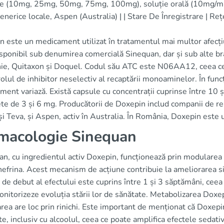
e (10mg, 25mg, 50mg, 75mg, 100mg), soluție orală (10mg/mL), 
enerice locale, Aspen (Australia) | | Stare De Înregistrare | Reț
 este un medicament utilizat în tratamentul mai multor afecțiun
sponibil sub denumirea comercială Sinequan, dar și sub alte br
ie, Quitaxon și Doquel. Codul său ATC este N06AA12, ceea ce a
olul de inhibitor neselectiv al recaptării monoaminelor. În func
ent variază. Există capsule cu concentrații cuprinse între 10
ete de 3 și 6 mg. Producătorii de Doxepin includ companii de re
i Teva, și Aspen, activ în Australia. În România, Doxepin este
macologie Sinequan
n, cu ingredientul activ Doxepin, funcționează prin modularea a
efrina. Acest mecanism de acțiune contribuie la ameliorarea s
de debut al efectului este cuprins între 1 și 3 săptămâni, ceea
onitorizeze evoluția stării lor de sănătate. Metabolizarea Doxep
rea are loc prin rinichi. Este important de menționat că Doxep
e, inclusiv cu alcoolul, ceea ce poate amplifica efectele sedativ