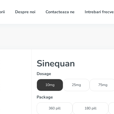
rii
Despre noi
Contacteaza ne
Intrebari frecv
Sinequan
Dosage
10mg
25mg
75mg
Package
360 pill
180 pill