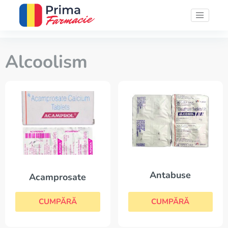
Alcoolism
Antabuse
Acamprosate
CUMPĂRĂ
CUMPĂRĂ