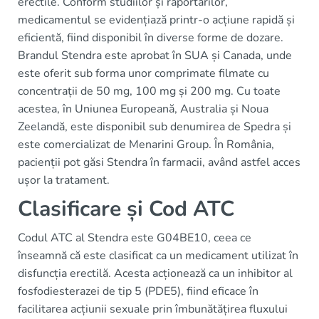
erectile. Conform studiilor și raportărilor,
medicamentul se evidențiază printr-o acțiune rapidă și
eficientă, fiind disponibil în diverse forme de dozare.
Brandul Stendra este aprobat în SUA și Canada, unde
este oferit sub forma unor comprimate filmate cu
concentrații de 50 mg, 100 mg și 200 mg. Cu toate
acestea, în Uniunea Europeană, Australia și Noua
Zeelandă, este disponibil sub denumirea de Spedra și
este comercializat de Menarini Group. În România,
pacienții pot găsi Stendra în farmacii, având astfel acces
ușor la tratament.
Clasificare și Cod ATC
Codul ATC al Stendra este G04BE10, ceea ce
înseamnă că este clasificat ca un medicament utilizat în
disfuncția erectilă. Acesta acționează ca un inhibitor al
fosfodiesterazei de tip 5 (PDE5), fiind eficace în
facilitarea acțiunii sexuale prin îmbunătățirea fluxului