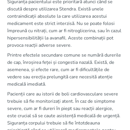
Siguranța pacientului este prioritară atunci când se
discută despre utilizarea Stendra. Există unele
contraindicații absolute la care utilizarea acestui
medicament este strict interzisă. Nu se poate folosi
împreună cu nitrați, cum ar fi nitroglicerina, sau în cazul
hipersensibilității la avanafil. Aceste combinații pot
provoca reacții adverse severe.
Printre efectele secundare comune se numără durerile
de cap, înroșirea feței și congestia nazală. Există, de
asemenea, și efecte rare, cum ar fi dificultățile de
vedere sau erecția prelungită care necesită atenție
medicală imediată.
Pacienții care au istorii de boli cardiovasculare severe
trebuie să fie monitorizați atent. În caz de simptome
severe, cum ar fi dureri în piept sau reacții alergice,
este crucial să se caute asistență medicală de urgență.
Siguranța corpului trebuie să fie întotdeauna