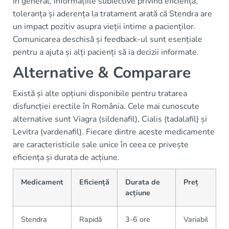
În general, informațiile subiective privind eficiența,
toleranța și aderența la tratament arată că Stendra are
un impact pozitiv asupra vieții intime a pacienților.
Comunicarea deschisă și feedback-ul sunt esențiale
pentru a ajuta și alți pacienți să ia decizii informate.
Alternative & Comparare
Există și alte opțiuni disponibile pentru tratarea
disfuncției erectile în România. Cele mai cunoscute
alternative sunt Viagra (sildenafil), Cialis (tadalafil) și
Levitra (vardenafil). Fiecare dintre aceste medicamente
are caracteristicile sale unice în ceea ce privește
eficiența și durata de acțiune.
Medicament
Eficiență
Durata de
Preț
acțiune
Stendra
Rapidă
3-6 ore
Variabil