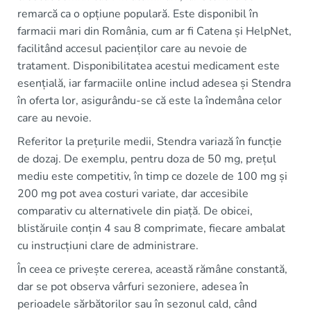
remarcă ca o opțiune populară. Este disponibil în
farmacii mari din România, cum ar fi Catena și HelpNet,
facilitând accesul pacienților care au nevoie de
tratament. Disponibilitatea acestui medicament este
esențială, iar farmaciile online includ adesea și Stendra
în oferta lor, asigurându-se că este la îndemâna celor
care au nevoie.
Referitor la prețurile medii, Stendra variază în funcție
de dozaj. De exemplu, pentru doza de 50 mg, prețul
mediu este competitiv, în timp ce dozele de 100 mg și
200 mg pot avea costuri variate, dar accesibile
comparativ cu alternativele din piață. De obicei,
blistăruile conțin 4 sau 8 comprimate, fiecare ambalat
cu instrucțiuni clare de administrare.
În ceea ce privește cererea, această rămâne constantă,
dar se pot observa vârfuri sezoniere, adesea în
perioadele sărbătorilor sau în sezonul cald, când