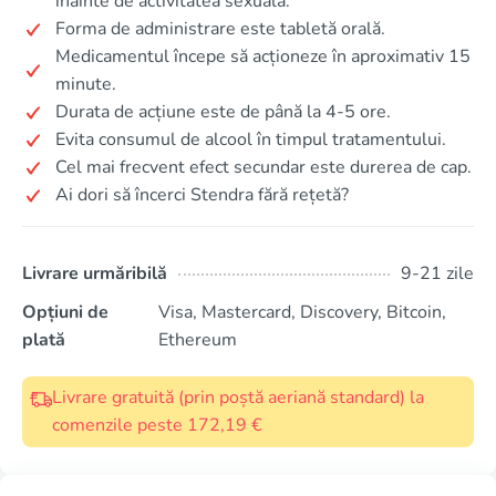
înainte de activitatea sexuală.
Forma de administrare este tabletă orală.
Medicamentul începe să acționeze în aproximativ 15
minute.
Durata de acțiune este de până la 4-5 ore.
Evita consumul de alcool în timpul tratamentului.
Cel mai frecvent efect secundar este durerea de cap.
Ai dori să încerci Stendra fără rețetă?
Livrare urmăribilă
9-21 zile
Opțiuni de
Visa, Mastercard, Discovery, Bitcoin,
plată
Ethereum
Livrare gratuită (prin poștă aeriană standard) la
comenzile peste 172,19 €