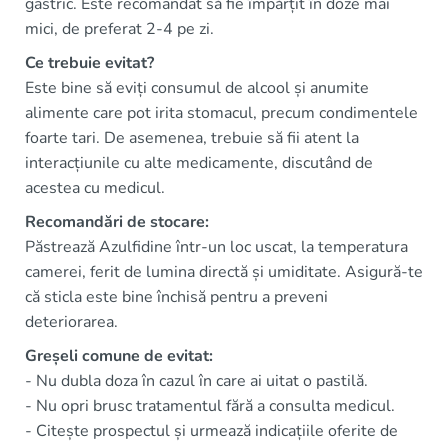
gastric. Este recomandat să fie împărțit în doze mai
mici, de preferat 2-4 pe zi.
Ce trebuie evitat?
Este bine să eviți consumul de alcool și anumite
alimente care pot irita stomacul, precum condimentele
foarte tari. De asemenea, trebuie să fii atent la
interacțiunile cu alte medicamente, discutând de
acestea cu medicul.
Recomandări de stocare:
Păstrează Azulfidine într-un loc uscat, la temperatura
camerei, ferit de lumina directă și umiditate. Asigură-te
că sticla este bine închisă pentru a preveni
deteriorarea.
Greșeli comune de evitat:
- Nu dubla doza în cazul în care ai uitat o pastilă.
- Nu opri brusc tratamentul fără a consulta medicul.
- Citește prospectul și urmează indicațiile oferite de