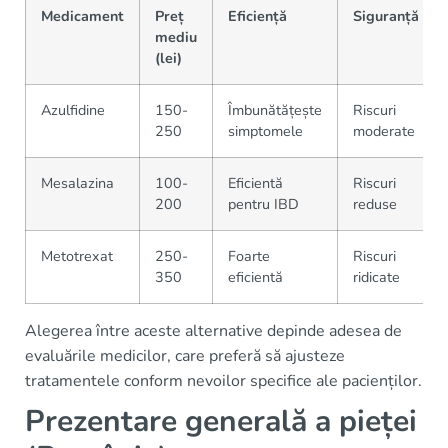
Medicament
Preț
Eficiență
Siguranță
mediu
(lei)
Azulfidine
150-
Îmbunătățește
Riscuri
250
simptomele
moderate
Mesalazina
100-
Eficientă
Riscuri
200
pentru IBD
reduse
Metotrexat
250-
Foarte
Riscuri
350
eficientă
ridicate
Alegerea între aceste alternative depinde adesea de
evaluările medicilor, care preferă să ajusteze
tratamentele conform nevoilor specifice ale pacienților.
Prezentare generală a pieței