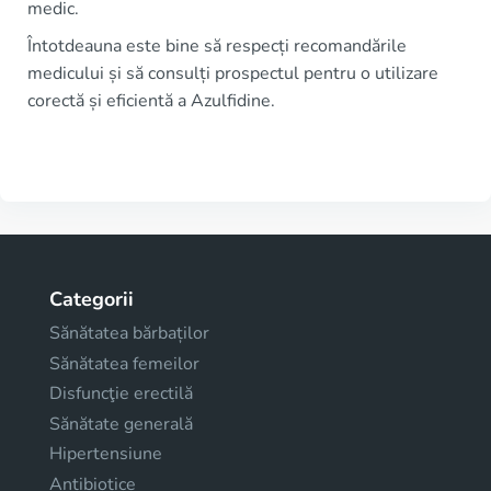
medic.
Întotdeauna este bine să respecți recomandările
medicului și să consulți prospectul pentru o utilizare
corectă și eficientă a Azulfidine.
Categorii
Sănătatea bărbaților
Sănătatea femeilor
Disfuncţie erectilă
Sănătate generală
Hipertensiune
Antibiotice