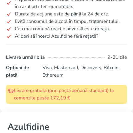
în cazul artritei reumatoide.
Durata de acțiune este de până la 24 de ore.
Evită consumul de alcool în timpul tratamentului.
Cea mai comună reacție adversă este greața.
Ai dori să încerci Azulfidine fără rețetă?
Livrare urmăribilă
9-21 zile
Opțiuni de
Visa, Mastercard, Discovery, Bitcoin,
plată
Ethereum
Livrare gratuită (prin poștă aeriană standard) la
comenzile peste 172,19 €
Azulfidine