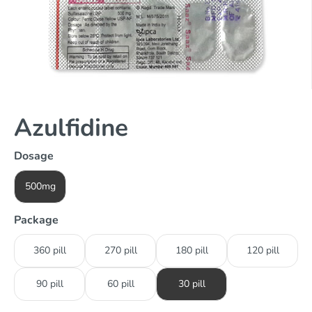
Azulfidine
Dosage
500mg
Package
360 pill
270 pill
180 pill
120 pill
90 pill
60 pill
30 pill