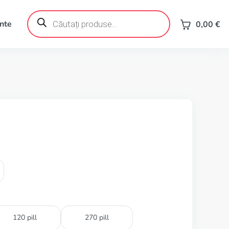
Products
search
ente
0,00
€
120 pill
270 pill