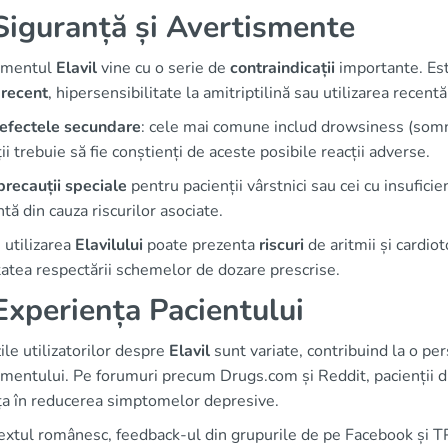
iguranță și Avertismente
amentul
Elavil
vine cu o serie de
contraindicații
importante. Este
 recent
, hipersensibilitate la amitriptilină sau utilizarea recent
efectele secundare
: cele mai comune includ drowsiness (somno
ii trebuie să fie conștienți de aceste posibile reacții adverse.
precauții speciale
pentru pacienții vârstnici sau cei cu insufici
tă din cauza riscurilor asociate.
, utilizarea
Elavilului
poate prezenta
riscuri
de aritmii și cardiot
atea respectării schemelor de dozare prescrise.
xperiența Pacientului
le utilizatorilor despre
Elavil
sunt variate, contribuind la o pe
entului. Pe forumuri precum Drugs.com și Reddit, pacienții di
nța în reducerea simptomelor depresive.
extul românesc, feedback-ul din grupurile de pe Facebook și TP