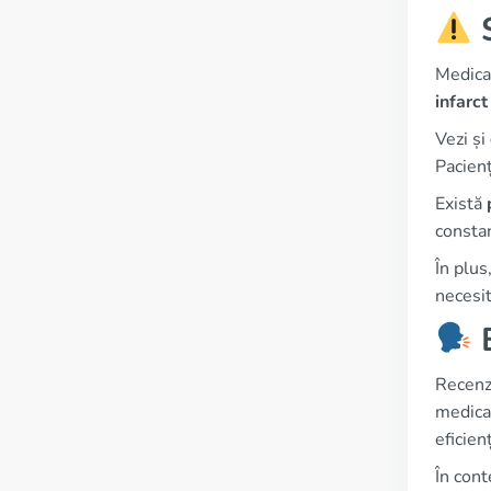
S
Medic
infarct
Vezi și
Pacienț
Există
constan
În plus
necesit
E
Recenzi
medicam
eficie
În cont