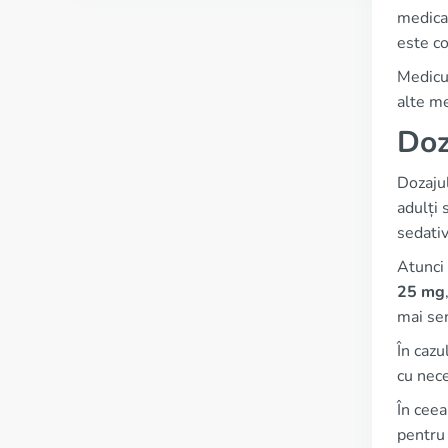
medicam
este co
Medicul
alte m
Doz
Dozaju
adulți 
sedativ
Atunci
25 mg
mai sen
În cazu
cu nece
În ceea
pentru 