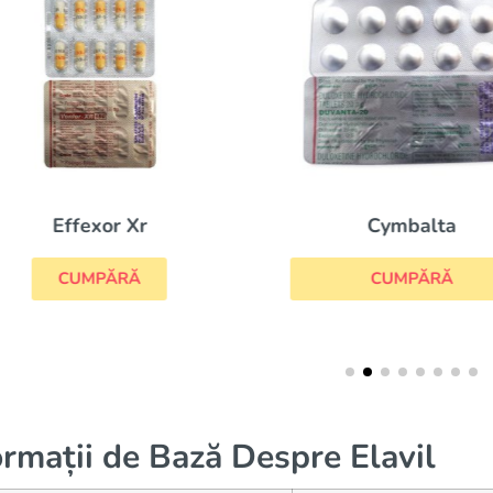
Cymbalta
Effexor Xr
CUMPĂRĂ
CUMPĂRĂ
ormații de Bază Despre Elavil