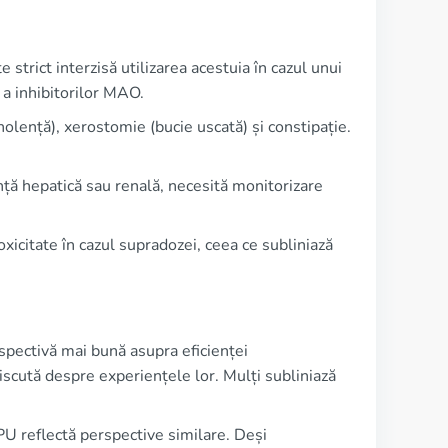
 strict interzisă utilizarea acestuia în cazul unui
ă a inhibitorilor MAO.
lență), xerostomie (bucie uscată) și constipație.
ență hepatică sau renală, necesită monitorizare
oxicitate în cazul supradozei, ceea ce subliniază
rspectivă mai bună asupra eficienței
scută despre experiențele lor. Mulți subliniază
U reflectă perspective similare. Deși