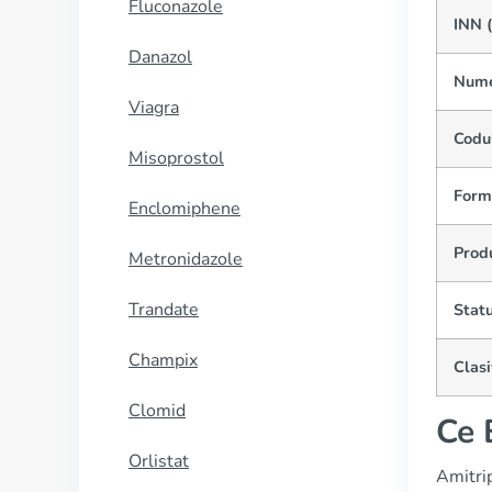
Fluconazole
INN 
Danazol
Nume
Viagra
Codu
Misoprostol
Form
Enclomiphene
Prod
Metronidazole
Trandate
Statu
Champix
Clasi
Clomid
Ce 
Orlistat
Amitrip