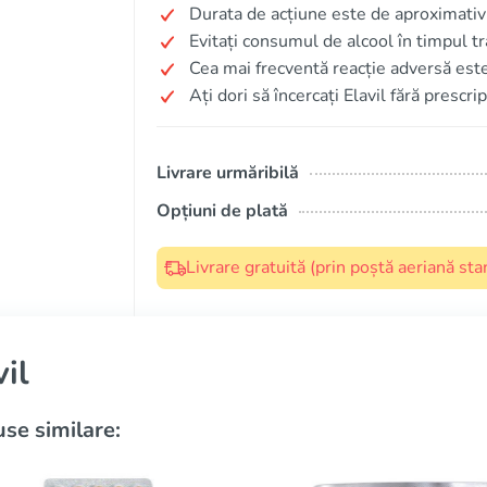
Durata de acțiune este de aproximativ
Evitați consumul de alcool în timpul tr
Cea mai frecventă reacție adversă es
Ați dori să încercați Elavil fără prescr
Livrare urmăribilă
Opțiuni de plată
Livrare gratuită (prin poștă aeriană s
vil
se similare: