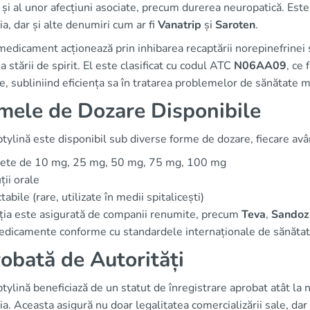
și al unor afecțiuni asociate, precum durerea neuropatică. Es
, dar și alte denumiri cum ar fi
Vanatrip
și
Saroten
.
edicament acționează prin inhibarea recaptării norepinefrinei ș
a stării de spirit. El este clasificat cu codul ATC
N06AA09
, ce 
ice, subliniind eficiența sa în tratarea problemelor de sănătate m
mele de Dozare Disponibile
tylină este disponibil sub diverse forme de dozare, fiecare avân
lete de 10 mg, 25 mg, 50 mg, 75 mg, 100 mg
ții orale
ctabile (rare, utilizate în medii spitalicești)
ția este asigurată de companii renumite, precum
Teva
,
Sandoz
medicamente conforme cu standardele internaționale de sănătat
obată de Autorități
tylină beneficiază de un statut de înregistrare aprobat atât l
. Aceasta asigură nu doar legalitatea comercializării sale, dar ș