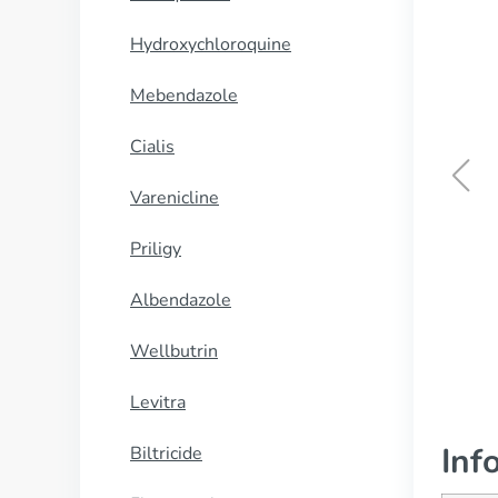
Hydroxychloroquine
Mebendazole
Cialis
Varenicline
Sinequan
Priligy
CUMPĂRĂ
Albendazole
Wellbutrin
Levitra
Inf
Biltricide