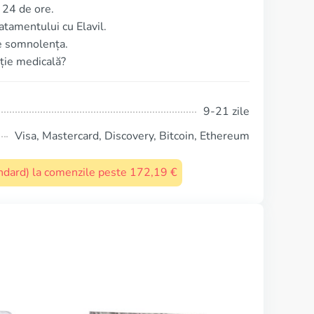
 24 de ore.
atamentului cu Elavil.
te somnolența.
ipție medicală?
9-21 zile
Visa, Mastercard, Discovery, Bitcoin, Ethereum
tandard) la comenzile peste 172,19 €