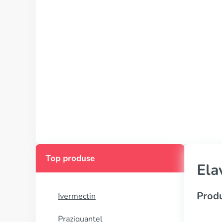
Top produse
Ela
Produ
Ivermectin
Praziquantel