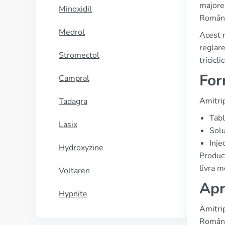
majore 
Minoxidil
România
Medrol
Acest m
reglare
Stromectol
tricicl
For
Campral
Amitrip
Tadagra
Tab
Lasix
Solu
Inje
Hydroxyzine
Produc
livra 
Voltaren
Apr
Hypnite
Amitrip
România