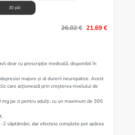
30 pill
26,02
€
21,69
€
vil doar cu prescripție medicală, disponibil în
 depresiei majore și al durerii neuropatice. Acest
lic care acționează prin creșterea nivelului de
50 mg pe zi pentru adulți, cu un maximum de 300
t.
1-2 săptămâni, dar efectele complete pot apărea