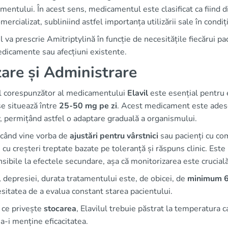
entului. În acest sens, medicamentul este clasificat ca fiind d
mercializat, subliniind astfel importanța utilizării sale în condi
 va prescrie Amitriptylină în funcție de necesitățile fiecărui pa
edicamente sau afecțiuni existente.
are și Administrare
l corespunzător al medicamentului
Elavil
este esențial pentru 
se situează între
25-50 mg pe zi
. Acest medicament este adesea
, permițând astfel o adaptare graduală a organismului.
 când vine vorba de
ajustări pentru vârstnici
sau pacienți cu com
, cu creșteri treptate bazate pe toleranță și răspuns clinic. Est
sibile la efectele secundare, așa că monitorizarea este crucială
l depresiei, durata tratamentului este, de obicei, de
minimum 6
sitatea de a evalua constant starea pacientului.
 ce privește
stocarea
, Elavilul trebuie păstrat la temperatura 
a-i menține eficacitatea.