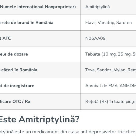
(Numele Internațional Nonproprietar)
Amitriptylină
rele de brand în România
Elavil, Vanatrip, Saroten
l ATC
N06AA09
ele de dozare
Tablete (10 mg, 25 mg, 50
ucători în România
Teva, Sandoz, Mylan, Re
t de înregistrare
Aprobat de EMA, ANMDM
ficare OTC / Rx
Rețetă (Rx) în toate piețe
Este Amitriptylină?
tylină este un medicament din clasa antidepresivelor triciclice,