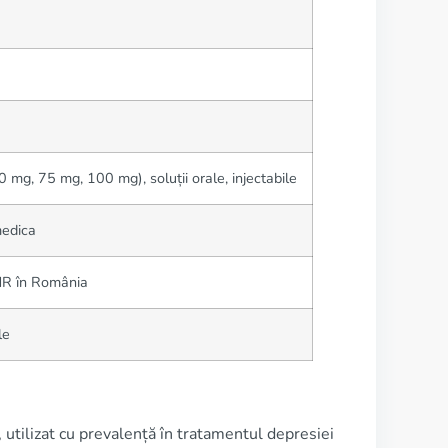
 mg, 75 mg, 100 mg), soluții orale, injectabile
medica
R în România
le
 utilizat cu prevalență în tratamentul depresiei