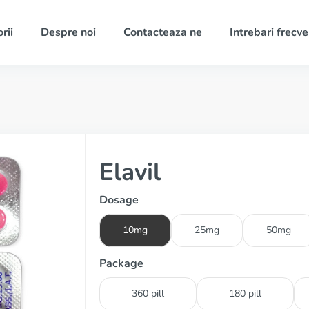
rii
Despre noi
Contacteaza ne
Intrebari frecv
Elavil
Dosage
10mg
25mg
50mg
Package
360 pill
180 pill