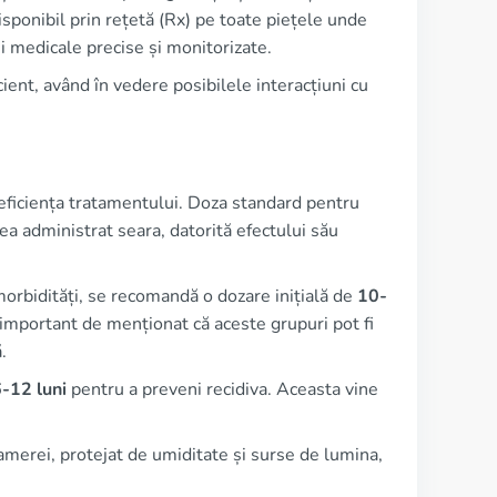
isponibil prin rețetă (Rx) pe toate piețele unde
ții medicale precise și monitorizate.
cient, având în vedere posibilele interacțiuni cu
eficiența tratamentului. Doza standard pentru
 administrat seara, datorită efectului său
orbidități, se recomandă o dozare inițială de
10-
e important de menționat că aceste grupuri pot fi
.
-12 luni
pentru a preveni recidiva. Aceasta vine
camerei, protejat de umiditate și surse de lumina,