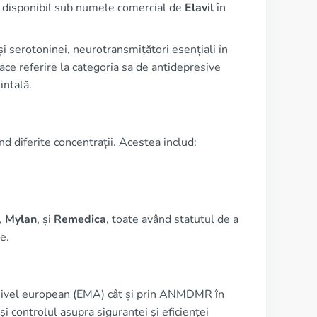
te disponibil sub numele comercial de
Elavil
în
i serotoninei, neurotransmițători esențiali în
face referire la categoria sa de antidepresive
intală.
d diferite concentrații. Acestea includ:
,
Mylan
, și
Remedica
, toate având statutul de a
e.
a nivel european (EMA) cât și prin ANMDMR în
i controlul asupra siguranței și eficienței