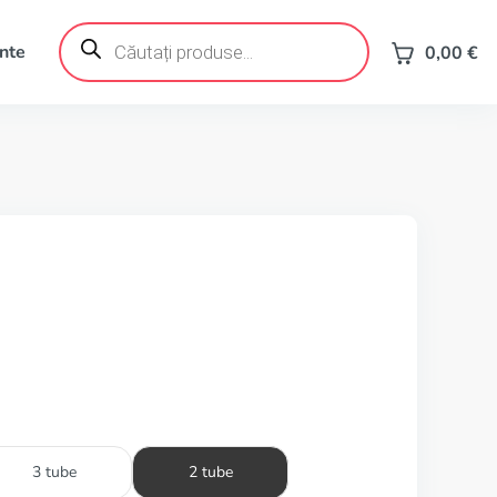
Products
search
ente
0,00
€
3 tube
2 tube