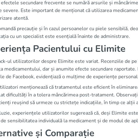
 efectele secundare frecvente se numără arsurile și mâncărimea,
e severe. Este important de menționat că utilizarea medicamentu
izare atentă.
mandă precauție și în cazul persoanelor cu piele sensibilă, deoa
ația cu un specialist este esențială înainte de administrare.
eriența Pacientului cu Elimite
k-ul utilizatorilor despre Elimite este variat. Recenziile de 
ța medicamentului, dar și anumite efecte secundare raportate. D
ile de Facebook, evidențiază o mulțime de experiențe personal
tilizatori menționează că tratamentul este eficient în eliminar
t dificultăți în a tolera mâncărimea post-tratament. Observați
cienți reușind să urmeze cu strictețe indicațiile, în timp ce alții 
luzie, experiențele utilizatorilor sugerează că, deși Elimite este
 de sensibilitatea individuală la medicament și de modul de apl
ernative și Comparație