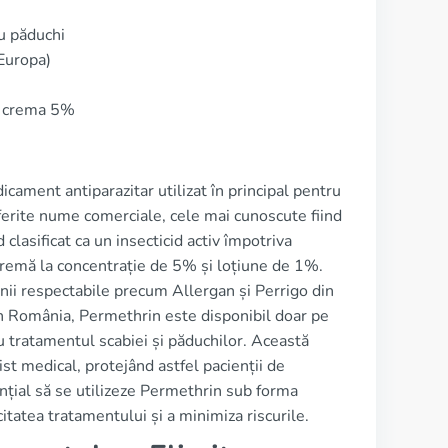
u păduchi
Europa)
ru crema 5%
ament antiparazitar utilizat în principal pentru
iferite nume comerciale, cele mai cunoscute fiind
clasificat ca un insecticid activ împotriva
 cremă la concentrație de 5% și loțiune de 1%.
ii respectabile precum Allergan și Perrigo din
n România, Permethrin este disponibil doar pe
ru tratamentul scabiei și păduchilor. Această
ist medical, protejând astfel pacienții de
nțial să se utilizeze Permethrin sub forma
tatea tratamentului și a minimiza riscurile.