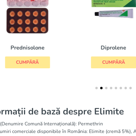
Prednisolone
Diprolene
CUMPĂRĂ
CUMPĂRĂ
ormații de bază despre Elimite
(Denumire Comună Internațională): Permethrin
miri comerciale disponibile în România: Elimite (cremă 5%), Ac