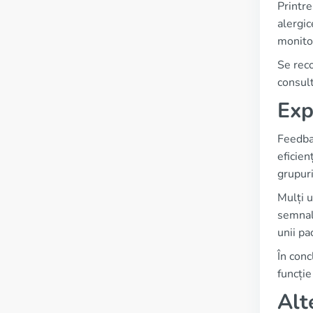
Printre
alergic
monitor
Se reco
consult
Exp
Feedbac
eficien
grupur
Mulți u
semnala
unii pa
În conc
funcție
Alt