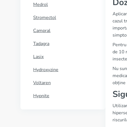
Doz
Medrol
Aplicar
Stromectol
cazul t
importa
Campral
simpto
Tadagra
Pentru
de 10 m
Lasix
insecte
Nu sunt
Hydroxyzine
medicam
Voltaren
obține 
Sig
Hypnite
Utiliza
hiperse
riscuri