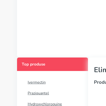
Top produse
Eli
Produ
Ivermectin
Praziquantel
Hydroxychloroquine