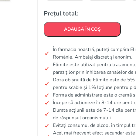
Prețul total:
ADAUGĂ ÎN COȘ
În farmacia noastră, puteți cumpăra Elim
Românie. Ambalaj discret și anonim.
Elimite este utilizat pentru tratamentul
paraziților prin inhibarea canalelor de 
Doza obișnuită de Elimite este de 5% 
pentru scabie și 1% loțiune pentru pidi
Forma de administrare este o cremă sau
Începe să acționeze în 8-14 ore pentru
Durata acțiunii este de 7-14 zile pentru
de răspunsul organismului.
Evitați consumul de alcool în timpul t
Acel mai frecvent efect secundar este 