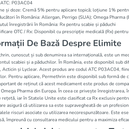
 ATC: P03AC04
e și doze: Cremă 5% pentru aplicare topică; loțiune 1% pentr
ucători în România: Allergan, Perrigo (SUA); Omega Pharma (
utul înregistrării în România: Rx pentru scabie și păduchi
ificare OTC / Rx: Disponibil cu prescripție medicală (Rx) pent
ormații De Bază Despre Elimite
rin, cunoscut și sub denumirea sa internațională, este un medic
ntul scabiei și a păduchilor. În România, este disponibil sub d
, Acticin și Lyclear. Acest produs are codul ATC P03AC04, fiind 
ilor. Pentru aplicare, Permethrin este disponibil sub formă de
mportant de reținut că acest medicament este produs de compan
 Omega Pharma din Europa. În ceea ce privește înregistrarea, î
 rețetă, iar în Statele Unite este clasificat ca Rx exclusiv pent
care asigură că utilizarea sa este supravegheată de un profesion
lele riscuri asociate cu utilizarea necorespunzătoare. Este ese
să, împreună cu consultarea medicului pentru a maximiza eficaci