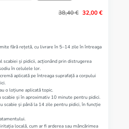
38,40
€
32,00
€
ite fără rețetă, cu livrare în 5–14 zile în întreaga
 scabiei și pidicii, acționând prin distrugerea
sodiu în celulele lor.
cremă aplicată pe întreaga suprafață a corpului
ci.
 o loțiune aplicată topic.
 scabie și în aproximativ 10 minute pentru pidici.
 scabie și până la 14 zile pentru pidici, în funcție
ratamentului.
iritația locală, cum ar fi arderea sau mâncărimea