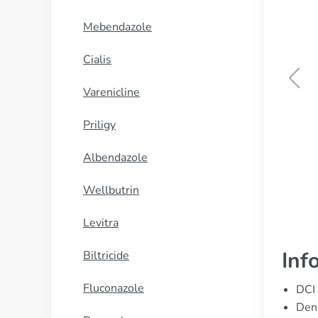
Mebendazole
Cialis
Varenicline
Daliresp
Priligy
CUMPĂRĂ
Albendazole
Wellbutrin
Levitra
Inf
Biltricide
Fluconazole
DCI 
Denu