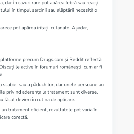
 dar în cazuri rare pot apărea febră sau reacții
lui în timpul sarcinii sau alăptării necesită o
rece pot apărea iritații cutanate. Așadar,
pe platforme precum Drugs.com și Reddit reflectă
iscuțiile active în forumuri românești, cum ar fi
e.
ea scabiei sau a păduchilor, dar unele persoane au
ile privind aderența la tratament sunt diverse,
au făcut devieri în rutina de aplicare.
 un tratament eficient, rezultatele pot varia în
icare corectă.