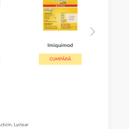
Imiquimod
CUMPĂRĂ
ticin, Lyclear