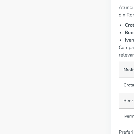
Atunci 
din Ro
Cro
Ben
Ive
Compara
releva
Medi
Crot
Benz
Iverm
Preferi