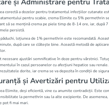
are și Administrare pentru Trat
ea corectă a dozelor pentru tratamentul infecțiilor cutanate es
ratamentului pentru scabie, crema Elimite cu 5% permethrin se a
nt să se mențină crema pe piele timp de 8-14 ore, iar, după 7 
mele persistă.
 păduchi, loțiunea de 1% permethrin este recomandată. Aceasta
inute, după care se clătește bine. Această metodă de aplicare 
lor.
 necesare ajustări semnificative în doze pentru vârstnici. Totuși
entului în cazul persoanelor cu afecțiuni hepatice sau renale. 
rezultatele dorite, iar crema se va depozita în condiții de sigu
uranță și Avertizări pentru Utiliz
rea Elimite, deși eficientă, vine cu anumite contradicții. Este co
nsibilitate la permethrin sau la alte excipiente. De asemenea, u
le pot fi mai mari.