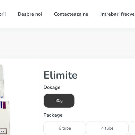
rii
Despre noi
Contacteaza ne
Intrebari frecv
Elimite
Dosage
30g
Package
6 tube
4 tube