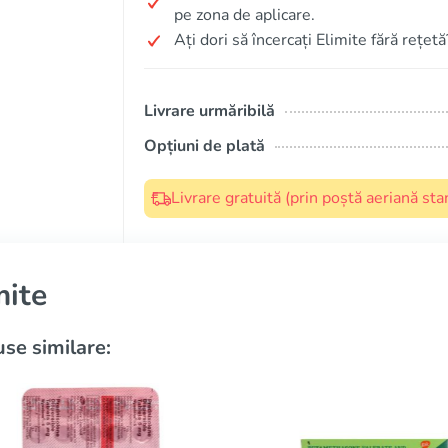
pe zona de aplicare.
Ați dori să încercați Elimite fără rețetă
Livrare urmăribilă
Opțiuni de plată
Livrare gratuită (prin poștă aeriană s
mite
se similare: