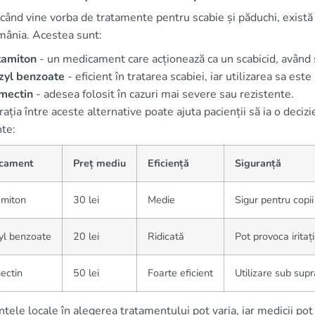
când vine vorba de tratamente pentru scabie și păduchi, există
mânia. Acestea sunt:
tamiton
- un medicament care acționează ca un scabicid, având și
zyl benzoate
- eficient în tratarea scabiei, iar utilizarea sa este
rmectin
- adesea folosit în cazuri mai severe sau rezistente.
ția între aceste alternative poate ajuta pacienții să ia o decizi
nte:
cament
Preț mediu
Eficiență
Siguranță
amiton
30 lei
Medie
Sigur pentru copii
yl benzoate
20 lei
Ridicată
Pot provoca iritați
ectin
50 lei
Foarte eficient
Utilizare sub sup
nțele locale în alegerea tratamentului pot varia, iar medicii pot