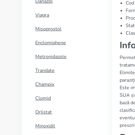
Danazol
Cod
Form
Viagra
Prod
Stat
Misoprostol
Clas
Inf
Enclomiphene
Metronidazole
Permeth
tratame
Trandate
Elimite
paraziț
Champix
Este i
SUA și
Clomid
bază de
clasifi
Orlistat
eventua
prescri
Minoxidil