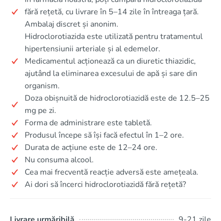
fără rețetă, cu livrare în 5–14 zile în întreaga țară.
Ambalaj discret și anonim.
Hidroclorotiazida este utilizată pentru tratamentul
hipertensiunii arteriale și al edemelor.
Medicamentul acționează ca un diuretic thiazidic,
ajutând la eliminarea excesului de apă și sare din
organism.
Doza obișnuită de hidroclorotiazidă este de 12.5–25
mg pe zi.
Forma de administrare este tabletă.
Produsul începe să își facă efectul în 1–2 ore.
Durata de acțiune este de 12–24 ore.
Nu consuma alcool.
Cea mai frecventă reacție adversă este amețeala.
Ai dori să încerci hidroclorotiazidă fără rețetă?
Livrare urmăribilă
9-21 zile