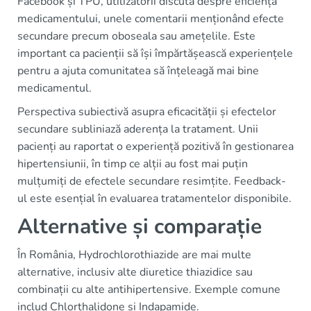
Facebook și TPU, utilizatorii discută despre eficiența
medicamentului, unele comentarii menționând efecte
secundare precum oboseala sau amețelile. Este
important ca pacienții să își împărtășească experiențele
pentru a ajuta comunitatea să înțeleagă mai bine
medicamentul.
Perspectiva subiectivă asupra eficacității și efectelor
secundare subliniază aderența la tratament. Unii
pacienți au raportat o experiență pozitivă în gestionarea
hipertensiunii, în timp ce alții au fost mai puțin
mulțumiți de efectele secundare resimțite. Feedback-
ul este esențial în evaluarea tratamentelor disponibile.
Alternative și comparație
În România, Hydrochlorothiazide are mai multe
alternative, inclusiv alte diuretice thiazidice sau
combinații cu alte antihipertensive. Exemple comune
includ Chlorthalidone și Indapamide.