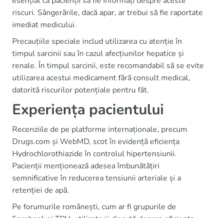
esențial ca pacienții să fie informați despre aceste
riscuri. Sângerările, dacă apar, ar trebui să fie raportate
imediat medicului.
Precauțiile speciale includ utilizarea cu atenție în
timpul sarcinii sau în cazul afecțiunilor hepatice și
renale. În timpul sarcinii, este recomandabil să se evite
utilizarea acestui medicament fără consult medical,
datorită riscurilor potențiale pentru făt.
Experiența pacientului
Recenziile de pe platforme internaționale, precum
Drugs.com și WebMD, scot în evidență eficiența
Hydrochlorothiazide în controlul hipertensiunii.
Pacienții menționează adesea îmbunătățiri
semnificative în reducerea tensiunii arteriale și a
retenției de apă.
Pe forumurile românești, cum ar fi grupurile de