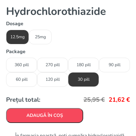
Hydrochlorothiazide
Dosage
12.5mg
25mg
Package
360 pill
270 pill
180 pill
90 pill
60 pill
120 pill
30 pill
Prețul total:
25,95
€
21,62
€
ADAUGĂ ÎN COȘ
În farmacia noastră, poți cumpăra hidroclorotiazidă