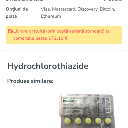
Opțiuni de
Visa, Mastercard, Discovery, Bitcoin,
plată
Ethereum
Livrare gratuită (prin poștă aeriană standard) la
comenzile peste 172,19 €
Hydrochlorothiazide
Produse similare: