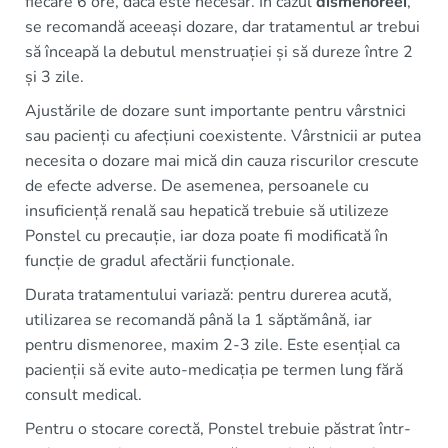
fiecare 6 ore, dacă este necesar. În cazul
dismenoreei
,
se recomandă aceeași dozare, dar tratamentul ar trebui
să înceapă la debutul menstruației și să dureze între 2
și 3 zile.
Ajustările de dozare sunt importante pentru vârstnici
sau pacienți cu afecțiuni coexistente. Vârstnicii ar putea
necesita o dozare mai mică din cauza riscurilor crescute
de efecte adverse. De asemenea, persoanele cu
insuficiență renală sau hepatică trebuie să utilizeze
Ponstel cu precauție, iar doza poate fi modificată în
funcție de gradul afectării funcționale.
Durata tratamentului variază: pentru durerea acută,
utilizarea se recomandă până la 1 săptămână, iar
pentru dismenoree, maxim 2-3 zile. Este esențial ca
pacienții să evite auto-medicația pe termen lung fără
consult medical.
Pentru o stocare corectă, Ponstel trebuie păstrat într-