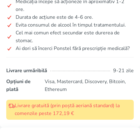
Medicația începe să acționeze în aproximativ 1-2
ore.
Durata de acțiune este de 4-6 ore.
Evita consumul de alcool în timpul tratamentului.
Cel mai comun efect secundar este durerea de
stomac.
Ai dori să încerci Ponstel fără prescripție medicală?
Livrare urmăribilă
9-21 zile
Opțiuni de
Visa, Mastercard, Discovery, Bitcoin,
plată
Ethereum
Livrare gratuită (prin poștă aeriană standard) la
comenzile peste 172,19 €