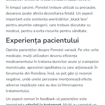
În timpul sarcinii, Ponstel trebuie utilizat cu precauție,
deoarece poate afecta dezvoltarea fetală. Un aspect
important este existența avertizărilor „black box”
pentru anumite categorii, care trebuie discutate cu
medicul, pentru a evita riscurile pentru sănătate.
Experiența pacientului
Opinile pacienților despre Ponstel variază. Pe site-urile
medicale, mulți utilizatori descriu eficiența
medicamentului în tratarea durerilor acute și crampelor
menstruale, apreciind rapiditatea cu care acționează. În
forumurile din România, însă, se pot găsi și recenzii
negative, unde unele persoane menționează efecte
adverse neplăcute care au dus la întreruperea
tratamentului.
Un aspect comun în feedback-ul pacienților este
importanța
aderării la tratament
. Mulți au raportat un