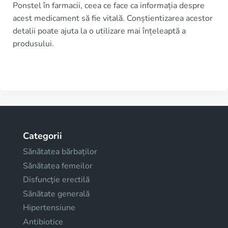
Ponstel în farmacii, ceea ce face ca informația despre
acest medicament să fie vitală. Conștientizarea acestor
detalii poate ajuta la o utilizare mai înțeleaptă a
produsului.
Categorii
Sănătatea bărbaților
Sănătatea femeilor
Disfuncţie erectilă
Sănătate generală
Hipertensiune
Antibiotice