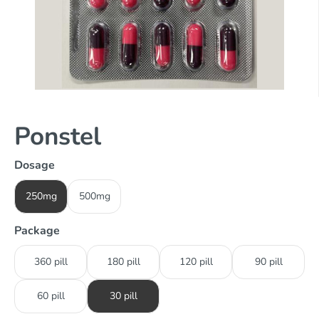
Ponstel
Dosage
250mg
500mg
Package
360 pill
180 pill
120 pill
90 pill
60 pill
30 pill