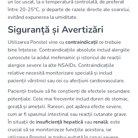
un loc uscat, la o temperatură controlată, de preferat
între 20-25°C, și departe de razele directe ale soarelui,
evitând expunerea la umiditate.
Siguranță și Avertizări
Utilizarea Ponstel vine cu
contraindicații
ce trebuie
bine înțelese. Contraindicațiile absolute includ alergiile
cunoscute la acidul mefenamic și istoricul de reacții
alergice severe la alte NSAIDs. Contraindicațiile
relative necesită monitorizare specială și includ
pacienții vârstnici sau cei cu afecțiuni cardiovasculare.
Pacienții trebuie să fie conștienți de efectele secundare
potențiale. Cele mai frecvente includ dureri de stomac,
greață și amețeli. Rareori, pot apărea efecte severe,
cum ar fi spasmul intestinal sau reacții cutanate grave.
În situații de
insuficiență hepatică
sau
renală
, este
crucial să se monitorizeze funcțiile acestora, iar
utilizarea Ponstel ar trebui evitată în cazuri severe.