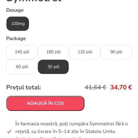
Dosage
100mg
Package
240 pill
180 pill
120 pill
90 pill
60 pill
30 pill
Prețul total:
41,64
€
34,70
€
ADAUGĂ ÎN COȘ
În farmacia noastră, poți cumpăra Symmetrel fără o
rețetă, cu livrare în 5–14 zile în Statele Unite.