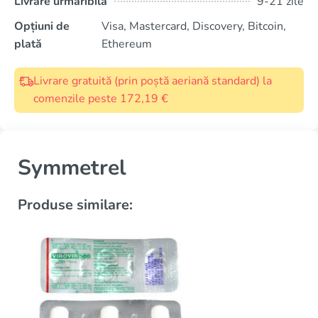
Livrare urmăribilă
9-21 zile
Opțiuni de
Visa, Mastercard, Discovery, Bitcoin,
plată
Ethereum
Livrare gratuită (prin poștă aeriană standard) la
comenzile peste 172,19 €
Symmetrel
Produse similare: