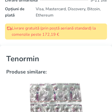
Livrare urmăribilă
9-21 zile
Opțiuni de
Visa, Mastercard, Discovery, Bitcoin,
plată
Ethereum
Livrare gratuită (prin poștă aeriană standard) la
comenzile peste 172,19 €
Tenormin
Produse similare: