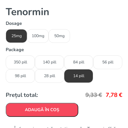
Tenormin
Dosage
25mg
100mg
50mg
Package
350 pill
140 pill
84 pill
56 pill
98 pill
28 pill
14 pill
Prețul total:
9,33
€
7,78
€
ADAUGĂ ÎN COȘ