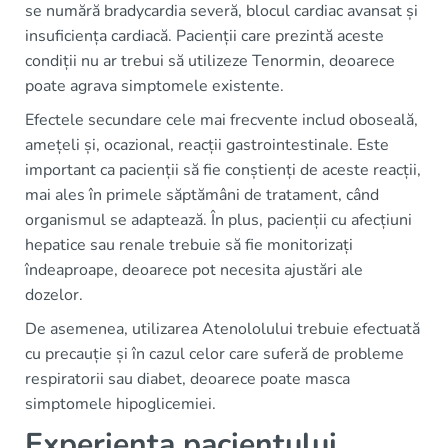
se numără bradycardia severă, blocul cardiac avansat și
insuficiența cardiacă. Pacienții care prezintă aceste
condiții nu ar trebui să utilizeze Tenormin, deoarece
poate agrava simptomele existente.
Efectele secundare cele mai frecvente includ oboseală,
amețeli și, ocazional, reacții gastrointestinale. Este
important ca pacienții să fie conștienți de aceste reacții,
mai ales în primele săptămâni de tratament, când
organismul se adaptează. În plus, pacienții cu afecțiuni
hepatice sau renale trebuie să fie monitorizați
îndeaproape, deoarece pot necesita ajustări ale
dozelor.
De asemenea, utilizarea Atenololului trebuie efectuată
cu precauție și în cazul celor care suferă de probleme
respiratorii sau diabet, deoarece poate masca
simptomele hipoglicemiei.
Experiența pacientului