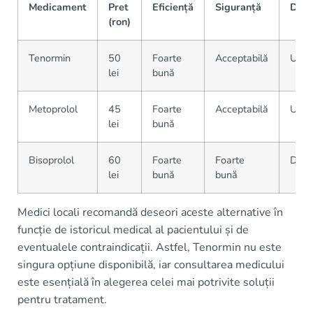
Medicament
Pret
Eficiență
Siguranță
Disp
(ron)
Tenormin
50
Foarte
Acceptabilă
Ușor 
lei
bună
Metoprolol
45
Foarte
Acceptabilă
Ușor 
lei
bună
Bisoprolol
60
Foarte
Foarte
Dispo
lei
bună
bună
Medici locali recomandă deseori aceste alternative în
funcție de istoricul medical al pacientului și de
eventualele contraindicații. Astfel, Tenormin nu este
singura opțiune disponibilă, iar consultarea medicului
este esențială în alegerea celei mai potrivite soluții
pentru tratament.