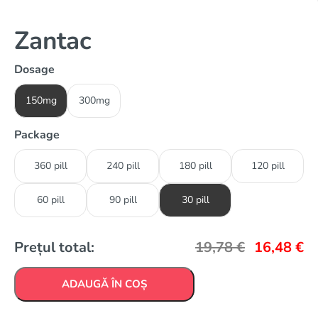
Zantac
Dosage
150mg
300mg
Package
360 pill
240 pill
180 pill
120 pill
60 pill
90 pill
30 pill
Prețul total:
19,78
€
16,48
€
ADAUGĂ ÎN COȘ