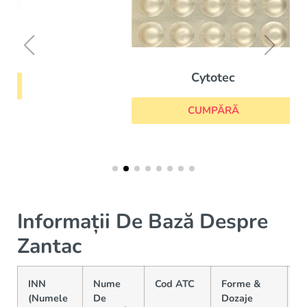
Cytotec
CUMPĂRĂ
Informații De Bază Despre
Zantac
INN
Nume
Cod ATC
Forme &
P
(Numele
De
Dozaje
R