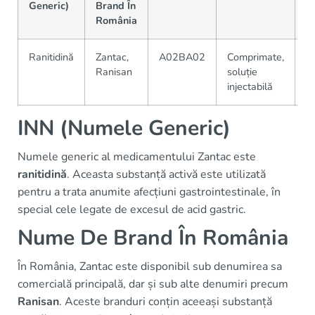
Generic)
Brand În
România
Ranitidină
Zantac,
A02BA02
Comprimate,
G
Ranisan
soluție
Z
injectabilă
INN (Numele Generic)
Numele generic al medicamentului Zantac este
ranitidină
. Aceasta substanță activă este utilizată
pentru a trata anumite afecțiuni gastrointestinale, în
special cele legate de excesul de acid gastric.
Nume De Brand În România
În România, Zantac este disponibil sub denumirea sa
comercială principală, dar și sub alte denumiri precum
Ranisan
. Aceste branduri conțin aceeași substanță