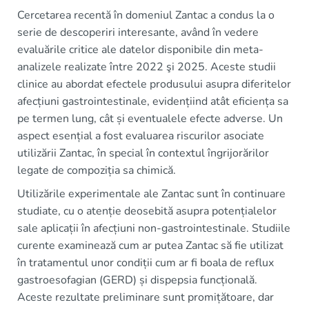
Cercetarea recentă în domeniul Zantac a condus la o
serie de descoperiri interesante, având în vedere
evaluările critice ale datelor disponibile din meta-
analizele realizate între 2022 şi 2025. Aceste studii
clinice au abordat efectele produsului asupra diferitelor
afecțiuni gastrointestinale, evidențiind atât eficiența sa
pe termen lung, cât și eventualele efecte adverse. Un
aspect esențial a fost evaluarea riscurilor asociate
utilizării Zantac, în special în contextul îngrijorărilor
legate de compoziția sa chimică.
Utilizările experimentale ale Zantac sunt în continuare
studiate, cu o atenție deosebită asupra potențialelor
sale aplicații în afecțiuni non-gastrointestinale. Studiile
curente examinează cum ar putea Zantac să fie utilizat
în tratamentul unor condiții cum ar fi boala de reflux
gastroesofagian (GERD) și dispepsia funcțională.
Aceste rezultate preliminare sunt promițătoare, dar