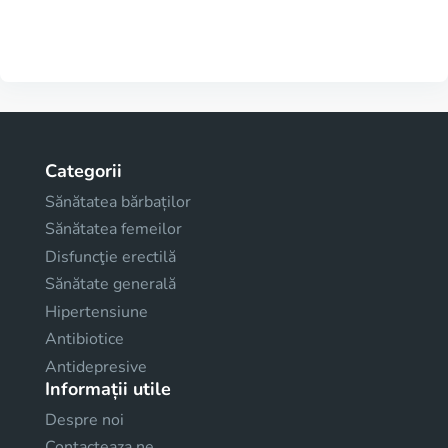
Categorii
Sănătatea bărbaților
Sănătatea femeilor
Disfuncţie erectilă
Sănătate generală
Hipertensiune
Antibiotice
Antidepresive
Informații utile
Despre noi
Contacteaza ne