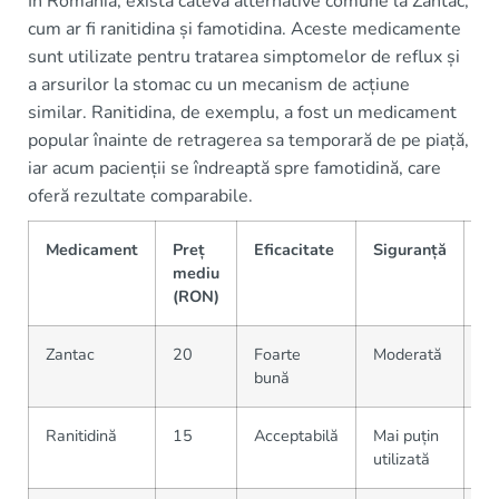
În România, există câteva alternative comune la Zantac,
cum ar fi ranitidina și famotidina. Aceste medicamente
sunt utilizate pentru tratarea simptomelor de reflux și
a arsurilor la stomac cu un mecanism de acțiune
similar. Ranitidina, de exemplu, a fost un medicament
popular înainte de retragerea sa temporară de pe piață,
iar acum pacienții se îndreaptă spre famotidină, care
oferă rezultate comparabile.
Medicament
Preț
Eficacitate
Siguranță
Di
mediu
(RON)
Zantac
20
Foarte
Moderată
Di
bună
fa
Ranitidină
15
Acceptabilă
Mai puțin
Li
utilizată