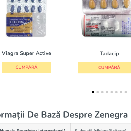
Tadacip
Cialis Super Acti
CUMPĂRĂ
CUMPĂRĂ
ormații De Bază Despre Zenegra
Numele Proprietar Internațional)
Sildenafil (sildenafil citrate)