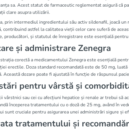
ranța sa. Acest statut de farmaceutic reglementat asigură că pa
ții clare asupra utilizării.
, prin intermediul ingredientului său activ sildenafil, joacă un 
ă, contribuind astfel la calitatea vieții celor care suferă de ace
re, producători, și statutul de înregistrare este esențială pent
are și administrare Zenegra
trația corectă a medicamentului Zenegra este esențială pentru
ției erectile. Doza standard recomandată este de 50 mg, luată c
. Această dozare poate fi ajustată în funcție de răspunsul pac
stări pentru vârstă și comorbidit
ii vârstnici sau cei cu afecțiuni hepatice și renale ar trebui să 
dă începerea tratamentului cu o doză de 25 mg, având în vedere
ui sunt cruciale pentru asigurarea unei administrări sigure și ef
ata tratamentului și recomandăr