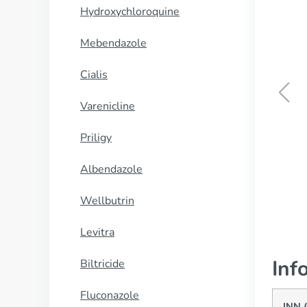
Hydroxychloroquine
Mebendazole
Cialis
Varenicline
Viagra Super Active
Priligy
CUMPĂRĂ
Albendazole
Wellbutrin
Levitra
Inf
Biltricide
Fluconazole
INN (