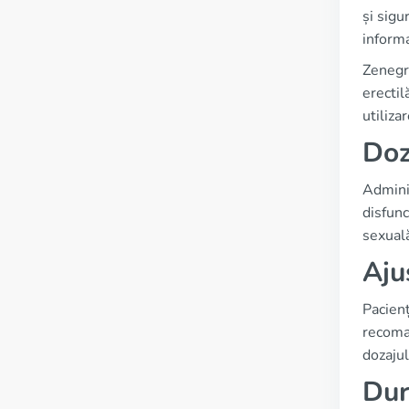
și sigu
informa
Zenegra
erectil
utiliza
Doz
Adminis
disfunc
sexuală
Aju
Pacienț
recoman
dozajul
Dur