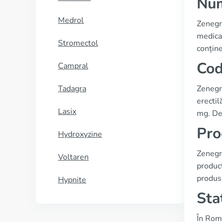
Num
Medrol
Zenegr
medicam
Stromectol
conține
Cod
Campral
Tadagra
Zenegra
erectil
Lasix
mg. De 
Pro
Hydroxyzine
Zenegr
Voltaren
produc
produsu
Hypnite
Sta
În Româ