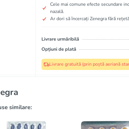
Cele mai comune efecte secundare inclu
nazală.
Ar dori să încercați Zenegra fără rețet
Livrare urmăribilă
Opțiuni de plată
Livrare gratuită (prin poștă aeriană s
egra
se similare: