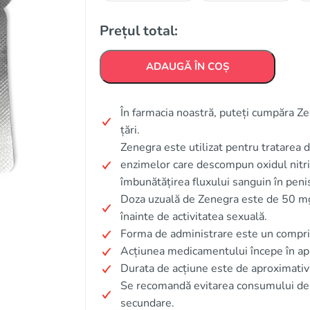
Prețul total:
ADAUGĂ ÎN COȘ
În farmacia noastră, puteți cumpăra Zene
țări.
Zenegra este utilizat pentru tratarea d
enzimelor care descompun oxidul nitric
îmbunătățirea fluxului sanguin în peni
Doza uzuală de Zenegra este de 50 mg,
înainte de activitatea sexuală.
Forma de administrare este un compr
Acțiunea medicamentului începe în a
Durata de acțiune este de aproximativ
Se recomandă evitarea consumului de a
secundare.