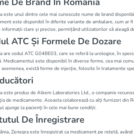
e De Brand În România
a este unul dintre cele mai cunoscute nume de brand disponibi
ent este disponibil în diferite variante de ambalare, cum ar f
 informații clare și precise, permițând utilizatorilor să aleagă d
ul ATC Și Formele De Dozare
 are codul ATC G04BE03, care se referă la urologice, în specia
ă. Medicamentul este disponibil în diverse forme, cea mai com
asemenea, există forme de injecție, folosite în tratamente spec
ducători
a este produs de Alkem Laboratories Ltd., o companie recunoscu
ția de medicamente. Aceasta colaborează cu alți furnizori din 
l ajunge la pacienți în cele mai bune condiții.
tutul De Înregistrare
nia, Zenegra este înregistrat ca medicament pe rețetă, având a