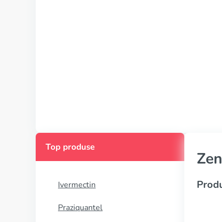
Top produse
Zen
Produ
Ivermectin
Praziquantel