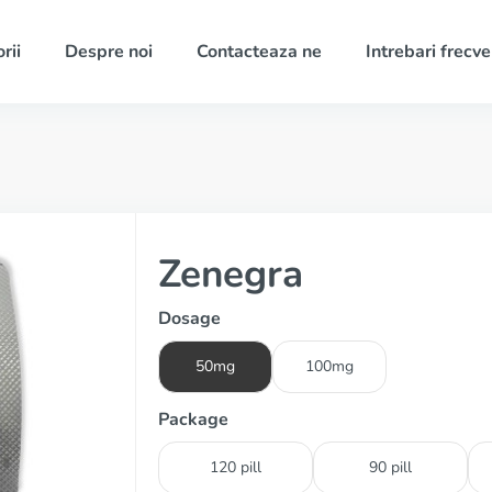
rii
Despre noi
Contacteaza ne
Intrebari frecv
Zenegra
Dosage
50mg
100mg
Package
120 pill
90 pill