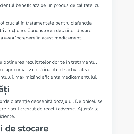
cientul beneficiază de un produs de calitate, cu
rol crucial în tratamentele pentru disfuncția
astă afecțiune. Cunoașterea detaliilor despre
ru a avea încredere în acest medicament.
 obținerea rezultatelor dorite în tratamentul
u aproximativ o oră înainte de activitatea
ientului, maximizând eficiența medicamentului.
ăți
acorde o atenție deosebită dozajului. De obicei, se
 riscul crescut de reacții adverse. Ajustările
iciente.
i de stocare