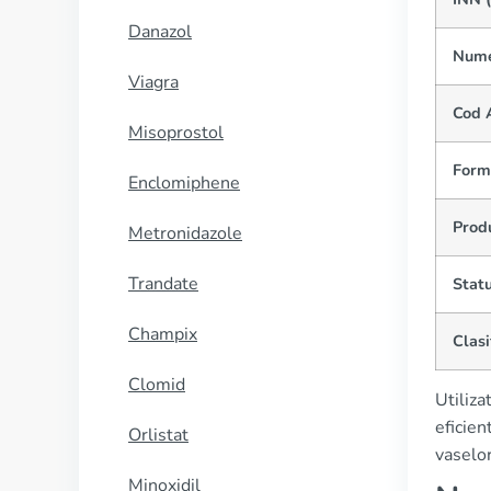
Danazol
Nume
Viagra
Cod 
Misoprostol
Form
Enclomiphene
Prod
Metronidazole
Trandate
Statu
Champix
Clasi
Clomid
Utiliz
eficien
Orlistat
vaselor
Minoxidil