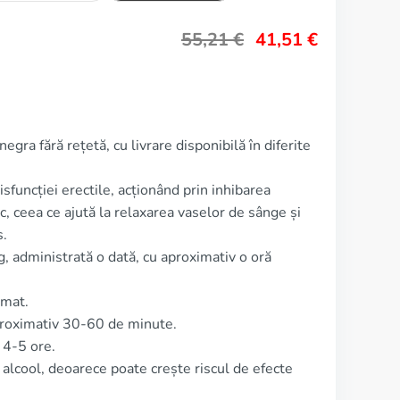
55,21
€
41,51
€
gra fără rețetă, cu livrare disponibilă în diferite
isfuncției erectile, acționând prin inhibarea
, ceea ce ajută la relaxarea vaselor de sânge și
s.
 administrată o dată, cu aproximativ o oră
imat.
proximativ 30-60 de minute.
 4-5 ore.
lcool, deoarece poate crește riscul de efecte