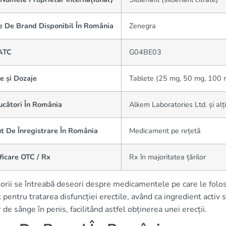
 De Brand Disponibil În România
Zenegra
ATC
G04BE03
e și Dozaje
Tablete (25 mg, 50 mg, 100 mg
ucători În România
Alkem Laboratories Ltd. și alț
t De Înregistrare În România
Medicament pe rețetă
ficare OTC / Rx
Rx în majoritatea țărilor
atorii se întreabă deseori despre medicamentele pe care le fo
t pentru tratarea disfuncției erectile, având ca ingredient activ 
 de sânge în penis, facilitând astfel obținerea unei erecții.