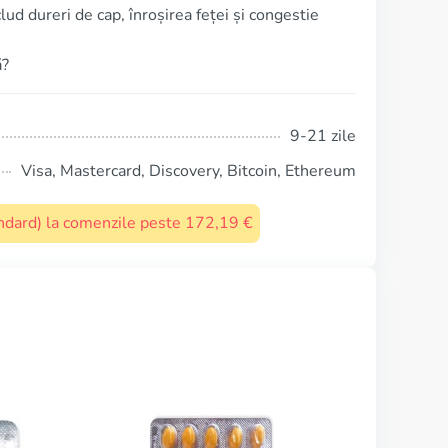
d dureri de cap, înroșirea feței și congestie
ă?
9-21 zile
Visa, Mastercard, Discovery, Bitcoin, Ethereum
tandard) la comenzile peste 172,19 €