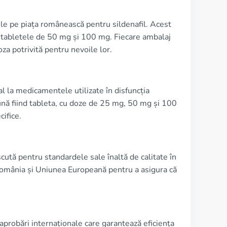
le pe piața românească pentru sildenafil. Acest
i tabletele de 50 mg și 100 mg. Fiecare ambalaj
oza potrivită pentru nevoile lor.
l la medicamentele utilizate în disfuncția
ună fiind tableta, cu doze de 25 mg, 50 mg și 100
ifice.
tă pentru standardele sale înaltă de calitate în
România și Uniunea Europeană pentru a asigura că
probări internaționale care garantează eficiența