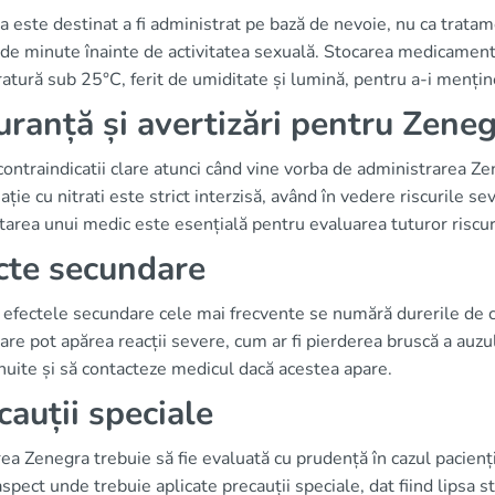
 este destinat a fi administrat pe bază de nevoie, nu ca trat
e minute înainte de activitatea sexuală. Stocarea medicamentulu
tură sub 25°C, ferit de umiditate și lumină, pentru a-i mențin
uranță și avertizări pentru Zene
contraindicatii clare atunci când vine vorba de administrarea Z
ție cu nitrati este strict interzisă, având în vedere riscurile se
area unui medic este esențială pentru evaluarea tuturor riscur
cte secundare
 efectele secundare cele mai frecvente se numără durerile de cap
rare pot apărea reacții severe, cum ar fi pierderea bruscă a auzulu
uite și să contacteze medicul dacă acestea apare.
cauții speciale
rea Zenegra trebuie să fie evaluată cu prudență în cazul pacienț
aspect unde trebuie aplicate precauții speciale, dat fiind lipsa s