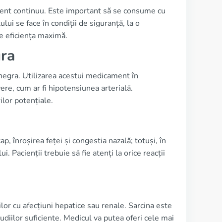
ament continuu. Este important să se consume cu
i se face în condiții de siguranță, la o
e eficiența maximă.
gra
enegra. Utilizarea acestui medicament în
vere, cum ar fi hipotensiunea arterială.
ilor potențiale.
, înroșirea feței și congestia nazală; totuși, în
i. Pacienții trebuie să fie atenți la orice reacții
ilor cu afecțiuni hepatice sau renale. Sarcina este
tudiilor suficiente. Medicul va putea oferi cele mai