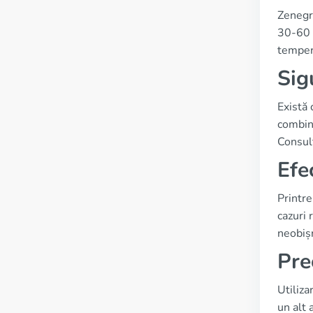
Zenegra
30-60 d
tempera
Sig
Există 
combina
Consult
Efe
Printre
cazuri 
neobișn
Pre
Utiliza
un alt 