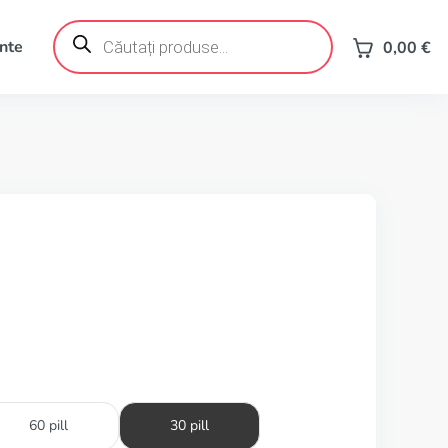
Products
search
ente
0,00
€
60 pill
30 pill