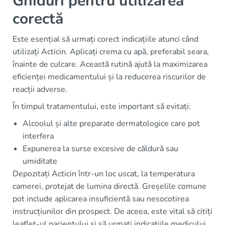
Ghiduri pentru utilizarea
corectă
Este esențial să urmați corect indicațiile atunci când
utilizați Acticin. Aplicați crema cu apă, preferabil seara,
înainte de culcare. Această rutină ajută la maximizarea
eficienței medicamentului și la reducerea riscurilor de
reacții adverse.
În timpul tratamentului, este important să evitați:
Alcoolul și alte preparate dermatologice care pot
interfera
Expunerea la surse excesive de căldură sau
umiditate
Depozitați Acticin într-un loc uscat, la temperatura
camerei, protejat de lumina directă. Greșelile comune
pot include aplicarea insuficientă sau nesocotirea
instrucțiunilor din prospect. De aceea, este vital să citiți
leaflet-ul pacientului și să urmați indicațiile medicului.