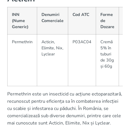
INN
Denumiri
Cod ATC
Forme
Pro
(Nume
Comerciale
de
în
Generic)
Dozare
Ro
Permethrin
Acticin,
P03AC04
Cremă
Act
Elimite, Nix,
5% în
Ph
Lyclear
tuburi
(Te
de 30g
Om
și 60g
Pha
Rat
Permethrin este un insecticid cu acțiune ectoparazitară,
recunoscut pentru eficiența sa în combaterea infecției
cu scabie și infestarea cu păduchi. În România, se
comercializează sub diverse denumiri, printre care cele
mai cunoscute sunt Acticin, Elimite, Nix și Lyclear.