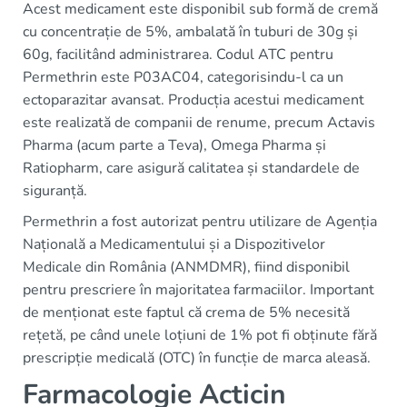
Acest medicament este disponibil sub formă de cremă
cu concentrație de 5%, ambalată în tuburi de 30g și
60g, facilitând administrarea. Codul ATC pentru
Permethrin este P03AC04, categorisindu-l ca un
ectoparazitar avansat. Producția acestui medicament
este realizată de companii de renume, precum Actavis
Pharma (acum parte a Teva), Omega Pharma și
Ratiopharm, care asigură calitatea și standardele de
siguranță.
Permethrin a fost autorizat pentru utilizare de Agenția
Națională a Medicamentului și a Dispozitivelor
Medicale din România (ANMDMR), fiind disponibil
pentru prescriere în majoritatea farmaciilor. Important
de menționat este faptul că crema de 5% necesită
rețetă, pe când unele loțiuni de 1% pot fi obținute fără
prescripție medicală (OTC) în funcție de marca aleasă.
Farmacologie Acticin