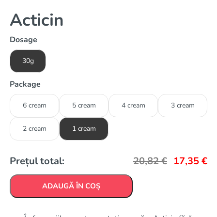
Acticin
Dosage
30g
Package
6 cream
5 cream
4 cream
3 cream
2 cream
1 cream
Prețul total:
20,82
€
17,35
€
ADAUGĂ ÎN COȘ