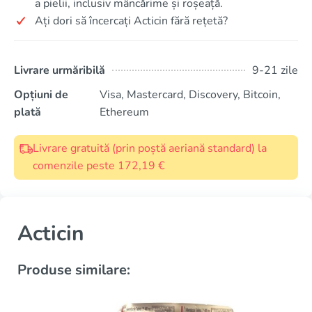
a pielii, inclusiv mâncărime și roșeață.
Ați dori să încercați Acticin fără rețetă?
Livrare urmăribilă
9-21 zile
Opțiuni de
Visa, Mastercard, Discovery, Bitcoin,
plată
Ethereum
Livrare gratuită (prin poștă aeriană standard) la
comenzile peste 172,19 €
Acticin
Produse similare: