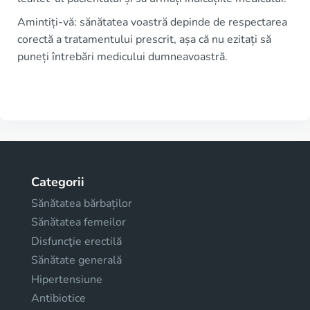
Amintiți-vă: sănătatea voastră depinde de respectarea
corectă a tratamentului prescrit, așa că nu ezitați să
puneți întrebări medicului dumneavoastră.
Categorii
Sănătatea bărbaților
Sănătatea femeilor
Disfuncţie erectilă
Sănătate generală
Hipertensiune
Antibiotice