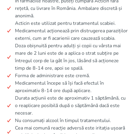
În farmaciile noastre, puteți cumpăra Acticin fără
rețetă, cu livrare în România. Ambalare discretă și
anonimă.
Acticin este utilizat pentru tratamentul scabiei.
Medicamentul acționează prin distrugerea paraziților
externi, cum ar fi acarienii care cauzează scabia.
Doza obișnuită pentru adulți și copii cu vârsta mai
mare de 2 luni este de a aplica o strat subțire pe
întregul corp de la gât în jos, lăsând să acționeze
timp de 8-14 ore, apoi se spală.
Forma de administrare este cremă.
Medicamentul începe să își facă efectul în
aproximativ 8-14 ore după aplicare.
Durata acțiunii este de aproximativ 1 săptămână, cu
o reaplicare posibilă după o săptămână dacă este
necesar.
Nu consumați alcool în timpul tratamentului.
Cea mai comună reacție adversă este iritația ușoară