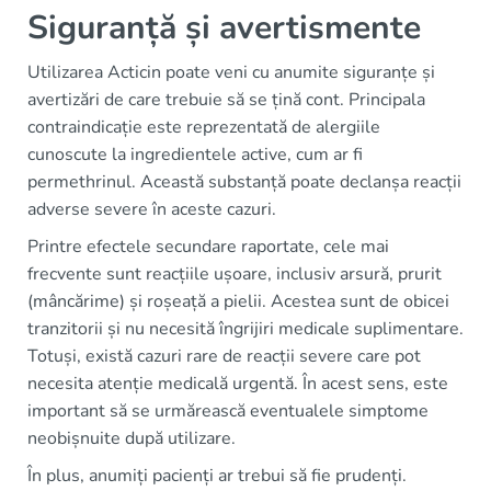
Siguranță și avertismente
Utilizarea Acticin poate veni cu anumite siguranțe și
avertizări de care trebuie să se țină cont. Principala
contraindicație este reprezentată de alergiile
cunoscute la ingredientele active, cum ar fi
permethrinul. Această substanță poate declanșa reacții
adverse severe în aceste cazuri.
Printre efectele secundare raportate, cele mai
frecvente sunt reacțiile ușoare, inclusiv arsură, prurit
(mâncărime) și roșeață a pielii. Acestea sunt de obicei
tranzitorii și nu necesită îngrijiri medicale suplimentare.
Totuși, există cazuri rare de reacții severe care pot
necesita atenție medicală urgentă. În acest sens, este
important să se urmărească eventualele simptome
neobișnuite după utilizare.
În plus, anumiți pacienți ar trebui să fie prudenți.