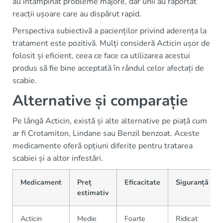
au întâmpinat probleme majore, dar unii au raportat
reacții ușoare care au dispărut rapid.
Perspectiva subiectivă a pacienților privind aderența la
tratament este pozitivă. Mulți consideră Acticin ușor de
folosit și eficient, ceea ce face ca utilizarea acestui
produs să fie bine acceptată în rândul celor afectați de
scabie.
Alternative și comparație
Pe lângă Acticin, există și alte alternative pe piață cum
ar fi Crotamiton, Lindane sau Benzil benzoat. Aceste
medicamente oferă opțiuni diferite pentru tratarea
scabiei și a altor infestări.
Medicament
Preț
Eficacitate
Siguranță
estimativ
Acticin
Medie
Foarte
Ridicat