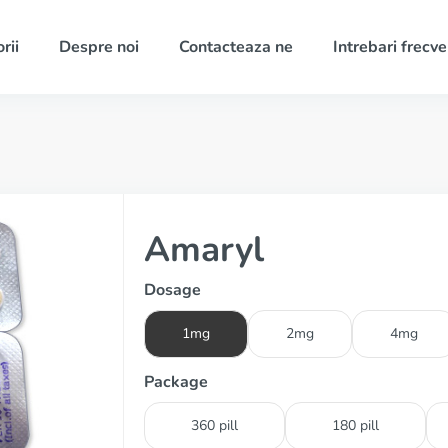
rii
Despre noi
Contacteaza ne
Intrebari frecv
Amaryl
Dosage
1mg
2mg
4mg
Package
360 pill
180 pill