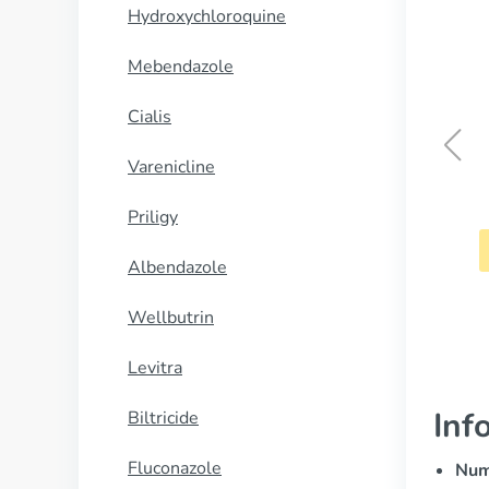
Hydroxychloroquine
Mebendazole
Cialis
Varenicline
Precose
Priligy
CUMPĂRĂ
Albendazole
Wellbutrin
Levitra
Inf
Biltricide
Fluconazole
Nume