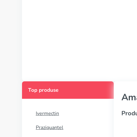
Top produse
Am
Produ
Ivermectin
Praziquantel