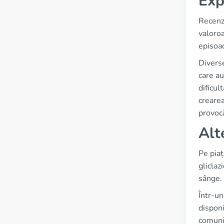
Exp
Recenzi
valoroa
episoa
Diverse
care au
dificul
crearea
provocă
Alt
Pe piaț
gliclaz
sânge.
Într-un
disponi
comunit