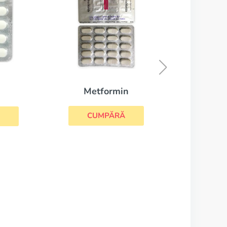
Actos
CUMPĂRĂ
rmin
PĂRĂ