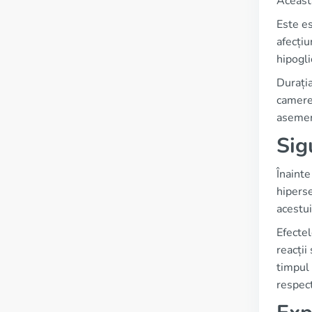
Această
Este es
afecțiu
hipogli
Durația
camere
asemene
Sig
Înainte
hiperse
acestui
Efectel
reacții
timpul 
respect