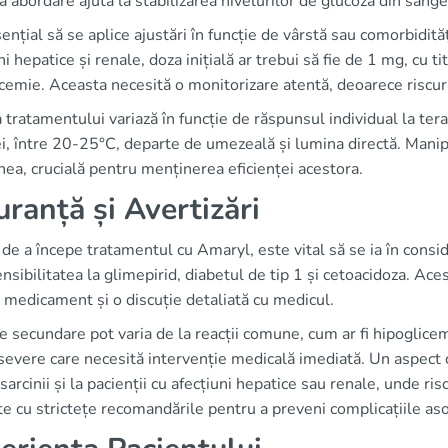
 abordare ajută la stabilizarea nivelurilor de glucoză din sânge ș
ențial să se aplice ajustări în funcție de vârstă sau comorbidită
ni hepatice și renale, doza inițială ar trebui să fie de 1 mg, cu ti
cemie. Aceasta necesită o monitorizare atentă, deoarece riscuril
 tratamentului variază în funcție de răspunsul individual la te
i, între 20-25°C, departe de umezeală și lumina directă. Manip
a, crucială pentru menținerea eficienței acestora.
uranță și Avertizări
 de a începe tratamentul cu Amaryl, este vital să se ia în consi
nsibilitatea la glimepirid, diabetul de tip 1 și cetoacidoza. Aces
 medicament și o discuție detaliată cu medicul.
e secundare pot varia de la reacții comune, cum ar fi hipoglicem
 severe care necesită intervenție medicală imediată. Un aspect 
sarcinii și la pacienții cu afecțiuni hepatice sau renale, unde ris
e cu strictețe recomandările pentru a preveni complicațiile aso