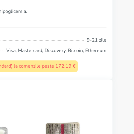
hipoglicemia.
9-21 zile
Visa, Mastercard, Discovery, Bitcoin, Ethereum
tandard) la comenzile peste 172,19 €