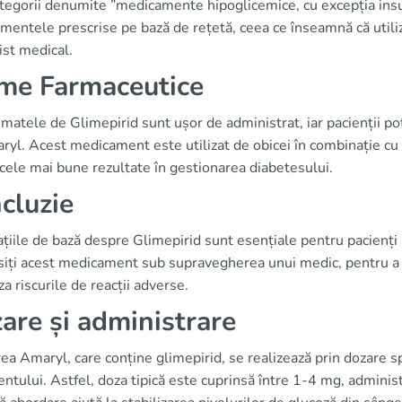
tegorii denumite ”medicamente hipoglicemice, cu excepția insuli
entele prescrise pe bază de rețetă, ceea ce înseamnă că utiliz
ist medical.
me Farmaceutice
atele de Glimepirid sunt ușor de administrat, iar pacienții po
yl. Acest medicament este utilizat de obicei în combinație cu o d
cele mai bune rezultate în gestionarea diabetesului.
cluzie
țiile de bază despre Glimepirid sunt esențiale pentru pacienți ș
siți acest medicament sub supravegherea unui medic, pentru a a
a riscurile de reacții adverse.
are și administrare
rea Amaryl, care conține glimepirid, se realizează prin dozare s
ntului. Astfel, doza tipică este cuprinsă între 1-4 mg, administ