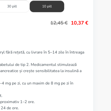
30 pill
10 pill
12,45
€
10,37
€
l fără rețetă, cu livrare în 5–14 zile în întreaga
iabetului de tip 2. Medicamentul stimulează
ancreatice și crește sensibilitatea la insulină a
–4 mg pe zi, cu un maxim de 8 mg pe zi în
t.
aproximativ 1–2 ore.
 24 de ore.