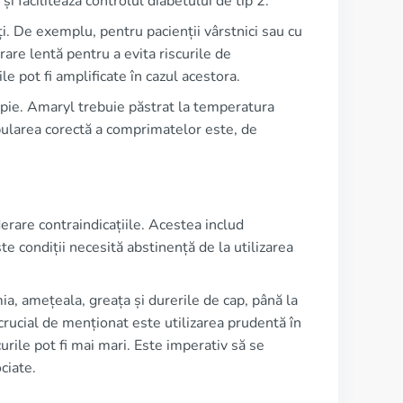
i facilitează controlul diabetului de tip 2.
ți. De exemplu, pentru pacienții vârstnici sau cu
trare lentă pentru a evita riscurile de
e pot fi amplificate în cazul acestora.
rapie. Amaryl trebuie păstrat la temperatura
ularea corectă a comprimatelor este, de
derare contraindicațiile. Acestea includ
te condiții necesită abstinență de la utilizarea
ia, amețeala, greața și durerile de cap, până la
crucial de menționat este utilizarea prudentă în
curile pot fi mai mari. Este imperativ să se
ciate.