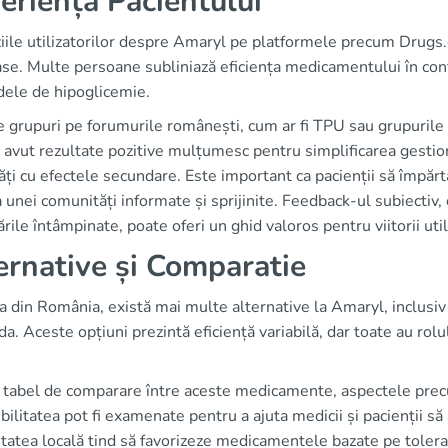
eriența Pacientului
ile utilizatorilor despre Amaryl pe platformele precum Drugs.
se. Multe persoane subliniază eficiența medicamentului în contro
dele de hipoglicemie.
 grupuri pe forumurile românești, cum ar fi TPU sau grupurile 
 avut rezultate pozitive mulțumesc pentru simplificarea gestionă
tăți cu efectele secundare. Este important ca pacienții să împă
 unei comunități informate și sprijinite. Feedback-ul subiectiv, 
rile întâmpinate, poate oferi un ghid valoros pentru viitorii util
ernative și Comparatie
a din România, există mai multe alternative la Amaryl, inclus
ida. Aceste opțiuni prezintă eficiență variabilă, dar toate au rolu
 tabel de comparare între aceste medicamente, aspectele precum
bilitatea pot fi examenate pentru a ajuta medicii și pacienții s
atea locală tind să favorizeze medicamentele bazate pe tolerabil