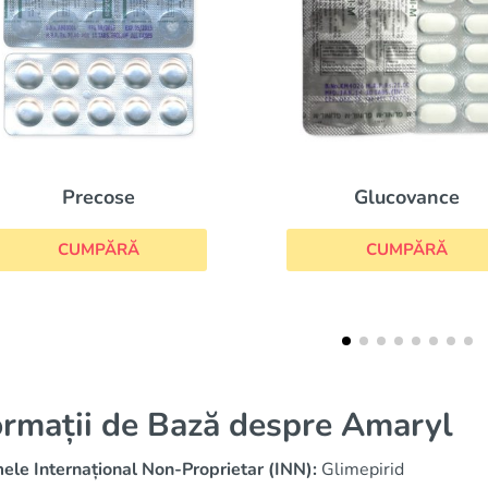
Metfo
Glucovance
CUM
CUMPĂRĂ
ormații de Bază despre Amaryl
le Internațional Non-Proprietar (INN):
Glimepirid