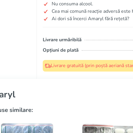
Nu consuma alcool.
Cea mai comună reacție adversă este 
Ai dori să încerci Amaryl fără rețetă?
Livrare urmăribilă
Opțiuni de plată
Livrare gratuită (prin poștă aeriană s
aryl
se similare: