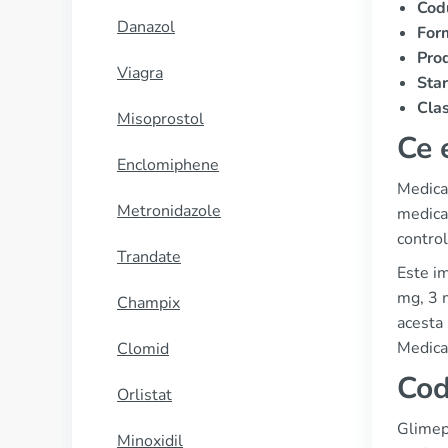
Cod
Danazol
For
Prod
Viagra
Star
Clas
Misoprostol
Ce 
Enclomiphene
Medica
Metronidazole
medicam
control
Trandate
Este im
mg, 3 m
Champix
acesta 
Medica
Clomid
Cod
Orlistat
Glimepi
Minoxidil