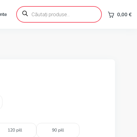
Products
search
ente
0,00
€
120 pill
90 pill