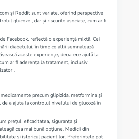
com și Reddit sunt variate, oferind perspective
lul glucozei, dar și riscurile asociate, cum ar fi
de Facebook, reflectă o experiență mixtă. Cei
rii diabetului, în timp ce alții semnalează
rtășească aceste experiențe, deoarece ajută la
cum ar fi aderența la tratament, inclusiv
izatori.
iv medicamente precum glipizida, metformina și
l de a ajuta la controlul nivelului de glucoză în
 prețul, eficacitatea, siguranța și
ă aleagă cea mai bună opțiune. Medicii din
itate și istoricul pacienților. Preferințele pot