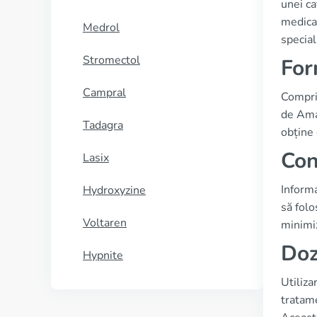
unei ca
medicam
Medrol
special
Stromectol
For
Campral
Comprim
de Amar
Tadagra
obține 
Con
Lasix
Informa
Hydroxyzine
să folo
Voltaren
minimiz
Doz
Hypnite
Utiliza
tratame