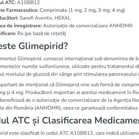
ul ATC:
A10BB12
me Farmaceutice:
Comprimate (1 mg, 2 mg, 3 mg, 4 mg)
ucători:
Sanofi Aventis, HEXAL
ea de înregistrare:
Autorizație de comercializare ANMDMR
ificare:
Rx (pe bază de rețetă)
este Glimepirid?
mentul Glimepirid, cunoscut internațional sub denumirea de ba
entelor numite sulfonilureice, utilizate pentru tratamentul di
ul nivelului de glucoză din sânge prin stimularea pancreasului d
portant de menționat că Glimepirid vine sub formă de comprima
g și 4 mg. Producătorii majoritari ai acestui medicament în Ro
beneficiază de o autorizație de comercializare de la Agenția Na
le din România (ANMDMR), ceea ce garantează conformitatea cu 
ul ATC și Clasificarea Medicame
rid este clasificat în codul ATC A10BB12, care indică utilizar