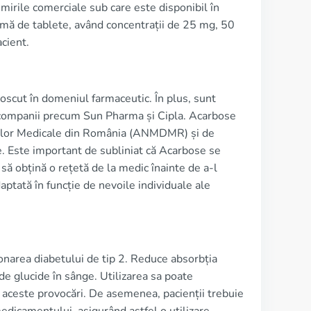
umirile comerciale sub care este disponibil în
rmă de tablete, având concentrații de 25 mg, 50
acient.
scut în domeniul farmaceutic. În plus, sunt
e companii precum Sun Pharma și Cipla. Acarbose
ivelor Medicale din România (ANMDMR) și de
. Este important de subliniat că Acarbose se
 să obțină o rețetă de la medic înainte de a-l
daptată în funcție de nevoile individuale ale
onarea diabetului de tip 2. Reduce absorbția
i de glucide în sânge. Utilizarea sa poate
cu aceste provocări. De asemenea, pacienții trebuie