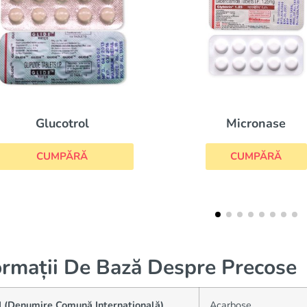
Micronase
Glucovance
CUMPĂRĂ
CUMPĂRĂ
ormații De Bază Despre Precose
I (Denumire Comună Internațională)
Acarbose