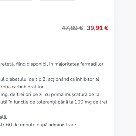
47,89
€
39,91
€
ețetă, fiind disponibil în majoritatea farmaciilor
l diabetului de tip 2, acționând ca inhibitor al
rbția carbohidraților.
g, de trei ori pe zi, cu prima mușcătură de la
cută în funcție de toleranță până la 100 mg de trei
ală.
30-60 de minute după administrare.