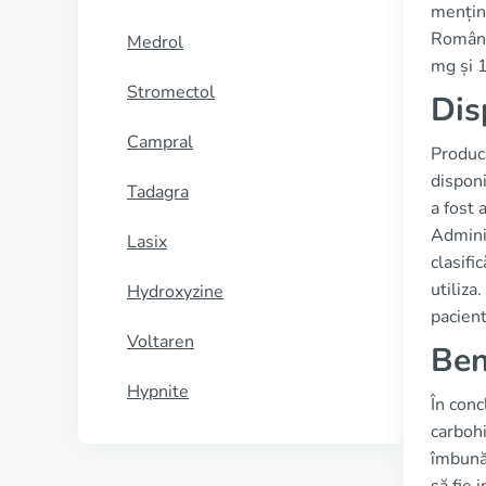
mențină
Români
Medrol
mg și 1
Stromectol
Dis
Campral
Produc
dispon
Tadagra
a fost
Admini
Lasix
clasifi
utiliza
Hydroxyzine
pacient
Voltaren
Ben
Hypnite
În conc
carbohi
îmbunăt