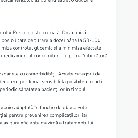
medicamentului, asigurând astfel o utilizare
tului Precose este crucială. Doza tipică
 posibilitate de titrare a dozei până la 50-100
ximiza controlul glicemic și a minimiza efectele
uând medicamentul concomitent cu prima îmbucătură
rsoanele cu comorbidități. Aceste categorii de
eoarece pot fi mai sensibili la posibilele reacții
eriodic sănătatea pacienților în timpul
ebuie adaptată în funcție de obiectivele
ial pentru prevenirea complicațiilor, iar
 a asigura eficiența maximă a tratamentului.