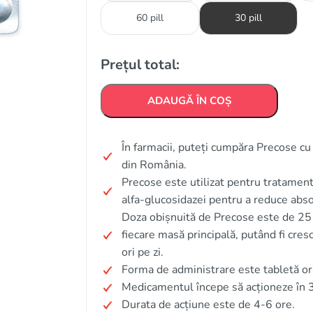
60 pill
30 pill
Prețul total:
ADAUGĂ ÎN COȘ
În farmacii, puteți cumpăra Precose cu r
din România.
Precose este utilizat pentru tratamentu
alfa-glucosidazei pentru a reduce abso
Doza obișnuită de Precose este de 25 m
fiecare masă principală, putând fi cres
ori pe zi.
Forma de administrare este tabletă or
Medicamentul începe să acționeze în 
Durata de acțiune este de 4-6 ore.