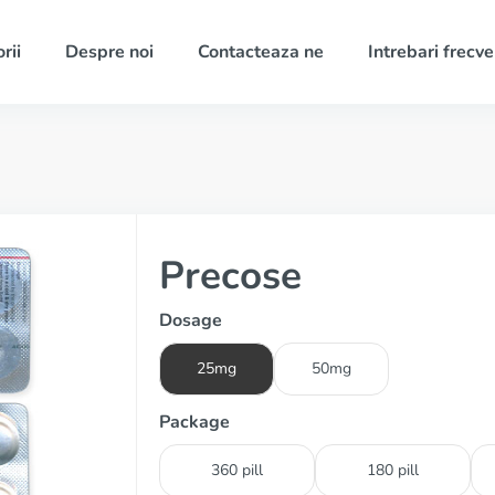
rii
Despre noi
Contacteaza ne
Intrebari frecv
Precose
Dosage
25mg
50mg
Package
360 pill
180 pill