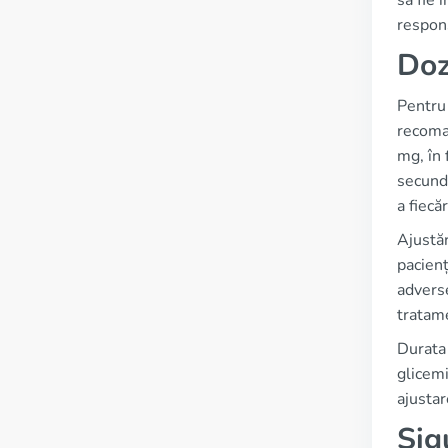
să fie 
respons
Doz
Pentru 
recoman
mg, în 
secunda
a fiecă
Ajustăr
pacienț
adverse
tratam
Durata 
glicemi
ajustar
Sig