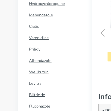
Hydroxychloroquine
Mebendazole
Cialis
Varenicline
Glucotrol
Priligy
CUMPĂRĂ
Albendazole
Wellbutrin
Levitra
Inf
Biltricide
Fluconazole
• DC