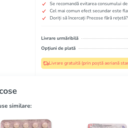
Se recomandă evitarea consumului de a
Cel mai comun efect secundar este fla
Doriți să încercați Precose fără rețetă?
Livrare urmăribilă
Opțiuni de plată
Livrare gratuită (prin poștă aeriană s
cose
se similare: