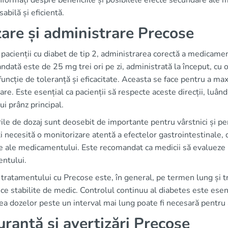
informați despre beneficiile și posibilele efecte secundare ale 
abilă și eficientă.
are și administrare Precose
pacienții cu diabet de tip 2, administrarea corectă a medicamen
dată este de 25 mg trei ori pe zi, administrată la început, cu o
funcție de toleranță și eficacitate. Aceasta se face pentru a ma
re. Este esențial ca pacienții să respecte aceste direcții, l
rui prânz principal.
ile de dozaj sunt deosebit de importante pentru vârstnici și pe
i necesită o monitorizare atentă a efectelor gastrointestinale, d
 ale medicamentului. Este recomandat ca medicii să evalueze p
entului.
tratamentului cu Precose este, în general, pe termen lung și tr
ce stabilite de medic. Controlul continuu al diabetes este esenț
ea dozelor peste un interval mai lung poate fi necesară pentru
uranță și avertizări Precose