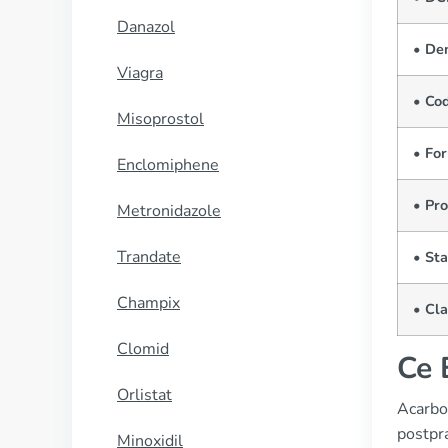
Danazol
• De
Viagra
• Co
Misoprostol
• Fo
Enclomiphene
• Pr
Metronidazole
Trandate
• Sta
Champix
• Cla
Clomid
Ce 
Orlistat
Acarbos
postpra
Minoxidil