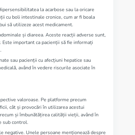
Hipersensibilitatea la acarbose sau la oricare
i cu boli intestinale cronice, cum ar fi boala
rebui să utilizeze acest medicament.
bdominale și diareea. Aceste reacții adverse sunt,
. Este important ca pacienții să fie informați
.
ate sau pacienții cu afecțiuni hepatice sau
dicală, având în vedere riscurile asociate în
erspective valoroase. Pe platforme precum
i, cât și provocări în utilizarea acestui
ecum și îmbunătățirea calității vieții, având în
e sub control.
rerile negative. Unele persoane menționează despre