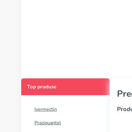
Top produse
Pre
Produ
Ivermectin
Praziquantel