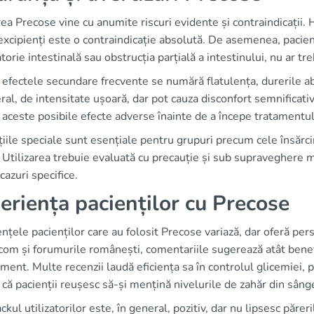
rea Precose vine cu anumite riscuri evidente și contraindicații. 
excipienți este o contraindicație absolută. De asemenea, pacienți
torie intestinală sau obstrucția parțială a intestinului, nu ar t
 efectele secundare frecvente se numără flatulența, durerile a
ral, de intensitate ușoară, dar pot cauza disconfort semnificativ
aceste posibile efecte adverse înainte de a începe tratamentul
iile speciale sunt esențiale pentru grupuri precum cele însărcin
 Utilizarea trebuie evaluată cu precauție și sub supraveghere me
cazuri specifice.
eriența pacienților cu Precose
nțele pacienților care au folosit Precose variază, dar oferă p
om și forumurile românești, comentariile sugerează atât benefici
ent. Multe recenzii laudă eficiența sa în controlul glicemiei, pr
că pacienții reușesc să-și mențină nivelurile de zahăr din sâng
kul utilizatorilor este, în general, pozitiv, dar nu lipsesc pă