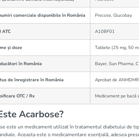
numiri comerciale disponibile în România
Precose, Glucobay
d ATC
A10BF01
rme și doze
Tablete (25 mg, 50 m
oducători în România
Bayer, Sun Pharma, Ci
tus de înregistrare în România
Aprobat de ANMDMR
sificare OTC / Rx
Medicament pe bază d
Este Acarbose?
e este un medicament utilizat în tratamentul diabetului de tip 
ndiale. Aceasta este o medicamentare esențială, adesea prescr