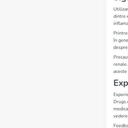
Utiliza
dintre 
inflama
Printre
în gene
despre 
Precauț
renale.
aceste 
Exp
Experie
Drugs.c
medicam
vedere 
Feedbac