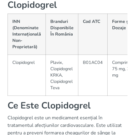
Clopidogrel
INN
Branduri
Cod ATC
Forme și
(Denominate
Disponibile
Dozaje
Internațională
În România
Non-
Proprietară)
Clopidogrel
Plavix,
B01AC04
Comprimat
Clopidogrel
75 mg, 300
KRKA,
mg
Clopidogrel
Teva
Ce Este Clopidogrel
Clopidogrel este un medicament esențial în
tratamentul afecțiunilor cardiovasculare. Este utilizat
pentru a preveni formarea cheagurilor de sânge la