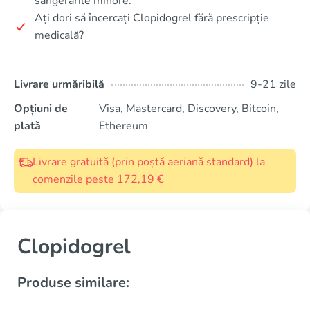
sângerările minore.
Ați dori să încercați Clopidogrel fără prescripție
medicală?
Livrare urmăribilă
9-21 zile
Opțiuni de
Visa, Mastercard, Discovery, Bitcoin,
plată
Ethereum
Livrare gratuită (prin poștă aeriană standard) la
comenzile peste 172,19 €
Clopidogrel
Produse similare: