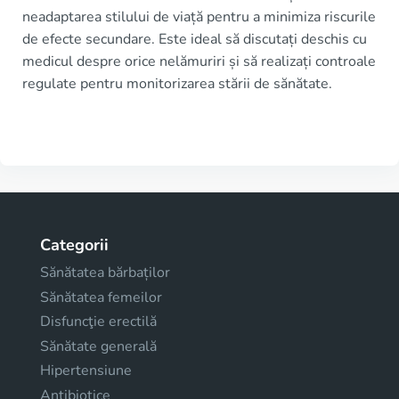
neadaptarea stilului de viață pentru a minimiza riscurile
de efecte secundare. Este ideal să discutați deschis cu
medicul despre orice nelămuriri și să realizați controale
regulate pentru monitorizarea stării de sănătate.
Categorii
Sănătatea bărbaților
Sănătatea femeilor
Disfuncţie erectilă
Sănătate generală
Hipertensiune
Antibiotice