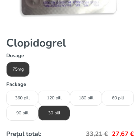
Clopidogrel
Dosage
75mg
Package
360 pill
120 pill
180 pill
60 pill
90 pill
30 pill
Prețul total:
33,21
€
27,67
€