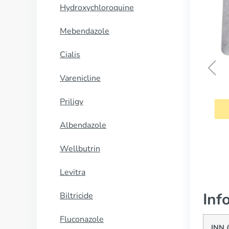
Hydroxychloroquine
Mebendazole
Cialis
Varenicline
Lanoxin
Priligy
CUMPĂRĂ
Albendazole
Wellbutrin
Levitra
Inf
Biltricide
Fluconazole
INN 