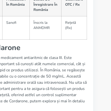
În România
Înregistrare În
OTC / Rx
România
Sanofi
Înscris la
Rețetă
ANMDMR
(Rx)
darone
edicament antiaritmic de clasa III. Este
important să cunoști atât numele comercial, cât și
pid ce produs utilizezi. În România, se regăsește
ctabile cu o concentrație de 50 mg/mL. Această
a de administrare orală sau intravenoasă. Nu uita să
rtant pentru a te asigura că folosești un produs
ețetă, oferind astfel un control suplimentar
te de Cordarone, putem explora și mai în detaliu