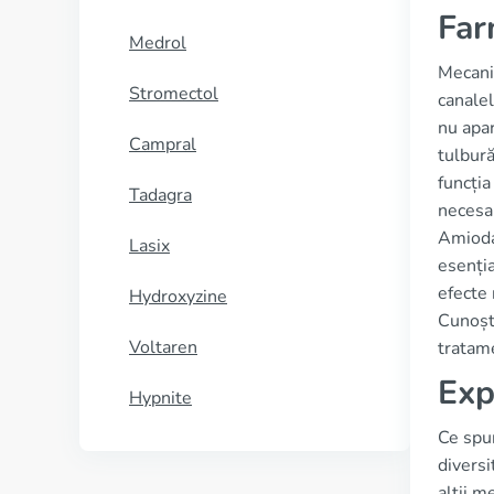
Far
Medrol
Mecani
Stromectol
canalel
nu apar
Campral
tulbură
funcția
Tadagra
necesar
Amioda
Lasix
esenția
efecte 
Hydroxyzine
Cunoști
Voltaren
tratam
Exp
Hypnite
Ce spu
diversi
alții m