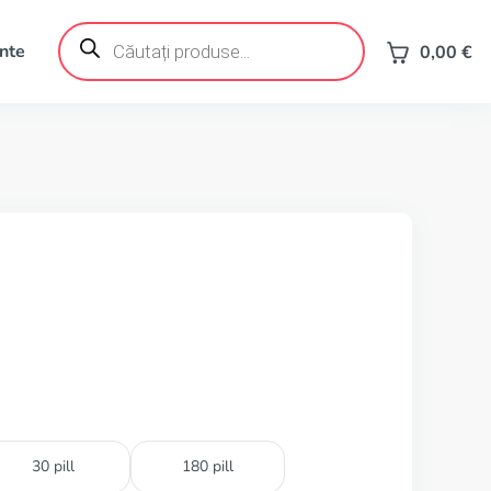
Products
search
ente
0,00
€
30 pill
180 pill