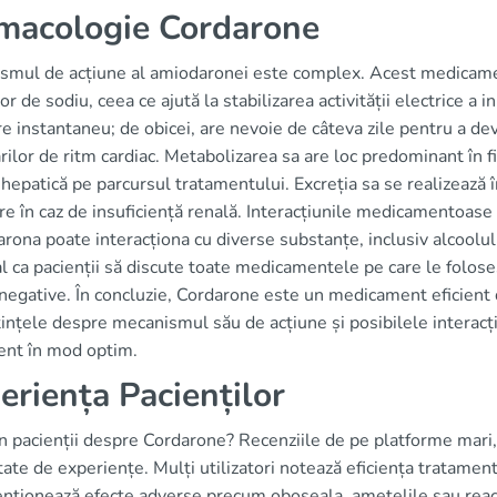
macologie Cordarone
smul de acțiune al amiodaronei este complex. Acest medicament
or de sodiu, ceea ce ajută la stabilizarea activității electrice a
e instantaneu; de obicei, are nevoie de câteva zile pentru a dev
rilor de ritm cardiac. Metabolizarea sa are loc predominant în f
 hepatică pe parcursul tratamentului. Excreția sa se realizează în 
e în caz de insuficiență renală. Interacțiunile medicamentoase
rona poate interacționa cu diverse substanțe, inclusiv alcool
l ca pacienții să discute toate medicamentele pe care le folose
negative. În concluzie, Cordarone este un medicament eficient da
nțele despre mecanismul său de acțiune și posibilele interacțiu
ent în mod optim.
eriența Pacienților
n pacienții despre Cordarone? Recenziile de pe platforme mari,
tate de experiențe. Mulți utilizatori notează eficiența tratamentu
enționează efecte adverse precum oboseala, amețelile sau reacț