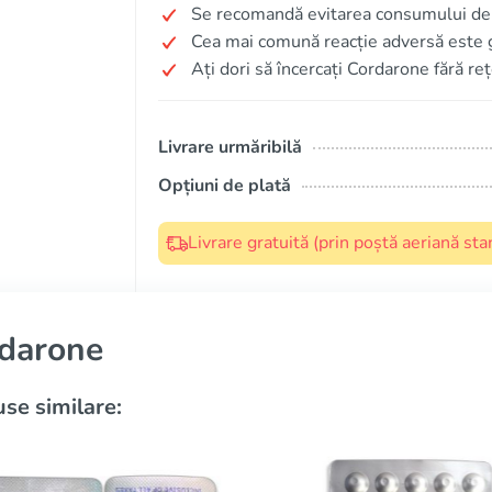
Se recomandă evitarea consumului de 
Cea mai comună reacție adversă este 
Ați dori să încercați Cordarone fără re
Livrare urmăribilă
Opțiuni de plată
Livrare gratuită (prin poștă aeriană s
darone
se similare: