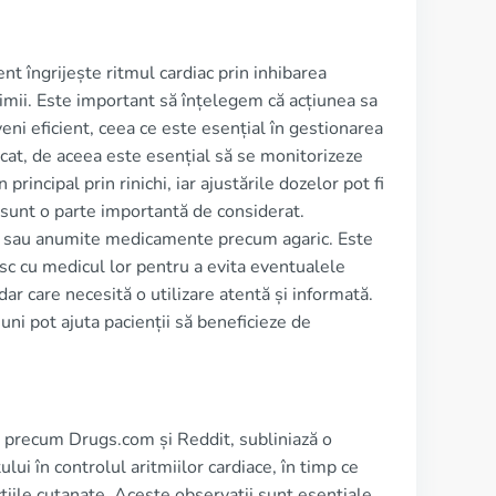
 îngrijește ritmul cardiac prin inhibarea
 inimii. Este important să înțelegem că acțiunea sa
eni eficient, ceea ce este esențial în gestionarea
icat, de aceea este esențial să se monitorizeze
principal prin rinichi, iar ajustările dozelor pot fi
 sunt o parte importantă de considerat.
ul sau anumite medicamente precum agaric. Este
sc cu medicul lor pentru a evita eventualele
r care necesită o utilizare atentă și informată.
ni pot ajuta pacienții să beneficieze de
 precum Drugs.com și Reddit, subliniază o
lui în controlul aritmiilor cardiace, în timp ce
iile cutanate. Aceste observații sunt esențiale