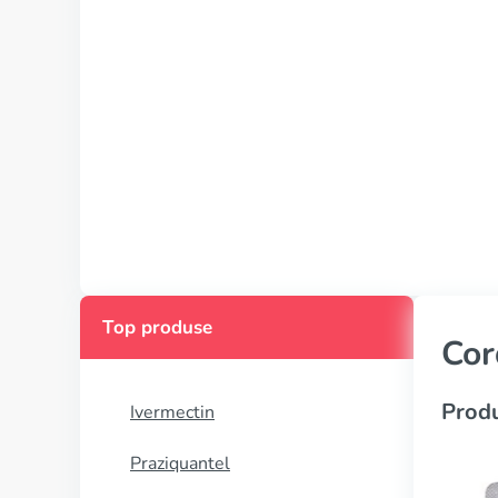
Top produse
Cor
Produ
Ivermectin
Praziquantel