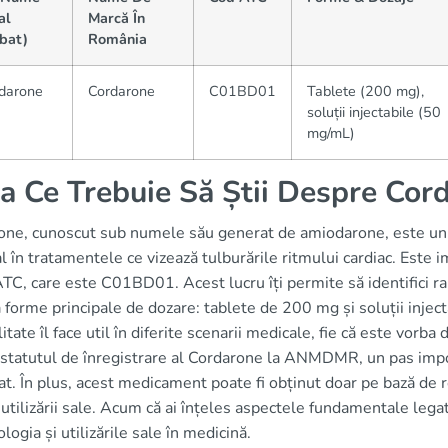
al
Marcă În
bat)
România
darone
Cordarone
C01BD01
Tablete (200 mg),
soluții injectabile (50
mg/mL)
a Ce Trebuie Să Știi Despre Cor
one, cunoscut sub numele său generat de amiodarone, este un m
l în tratamentele ce vizează tulburările ritmului cardiac. Este 
TC, care este C01BD01. Acest lucru îți permite să identifici ra
 forme principale de dozare: tablete de 200 mg și soluții inje
litate îl face util în diferite scenarii medicale, fie că este vorb
i statutul de înregistrare al Cordarone la ANMDMR, un pas impo
at. În plus, acest medicament poate fi obținut doar pe bază de r
utilizării sale. Acum că ai înțeles aspectele fundamentale lega
logia și utilizările sale în medicină.