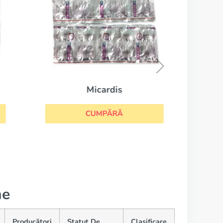
Micardis
CUMPĂRĂ
ne
Producători
Statut De
Clasificare