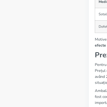
Medi
Sotal
Dofet
Motivel
efecte
Pre
Pentru 
Prețul 
având 2
situați
Ambalăr
fost co
import