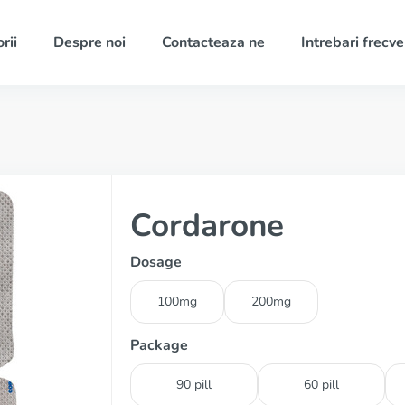
rii
Despre noi
Contacteaza ne
Intrebari frecv
Cordarone
Dosage
100mg
200mg
Package
90 pill
60 pill