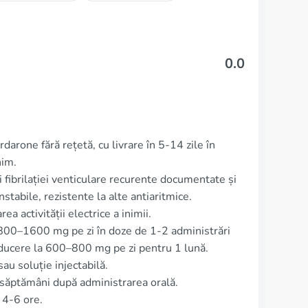
0.0
darone fără rețetă, cu livrare în 5-14 zile în
nim.
fibrilației venticulare recurente documentate și
stabile, rezistente la alte antiaritmice.
a activității electrice a inimii.
800–1600 mg pe zi în doze de 1-2 administrări
ducere la 600–800 mg pe zi pentru 1 lună.
au soluție injectabilă.
săptămâni după administrarea orală.
 4-6 ore.