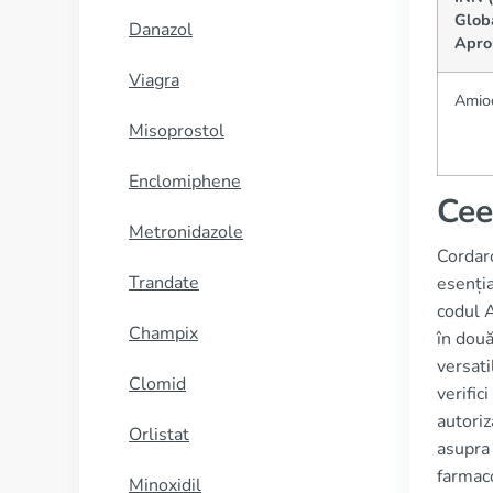
Glob
Danazol
Apro
Viagra
Amio
Misoprostol
Enclomiphene
Cee
Metronidazole
Cordar
Trandate
esenția
codul A
Champix
în două
versati
Clomid
verific
autoriz
Orlistat
asupra 
farmaco
Minoxidil