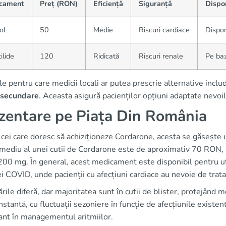
cament
Preț (RON)
Eficiență
Siguranță
Dispon
ol
50
Medie
Riscuri cardiace
Dispon
ilide
120
Ridicată
Riscuri renale
Pe baz
e pentru care medicii locali ar putea prescrie alternative inclu
 secundare
. Aceasta asigură pacienților opțiuni adaptate nevoil
zentare pe Piața Din România
cei care doresc să achiziționeze Cordarone, acesta se găsește 
mediu al unei cutii de Cordarone este de aproximativ 70 RON, i
00 mg. În general, acest medicament este disponibil pentru util
ei COVID, unde pacienții cu afecțiuni cardiace au nevoie de tra
ile diferă, dar majoritatea sunt în cutii de blister, protejând
nstantă, cu fluctuații sezoniere în funcție de afecțiunile existen
ant în managementul aritmiilor.