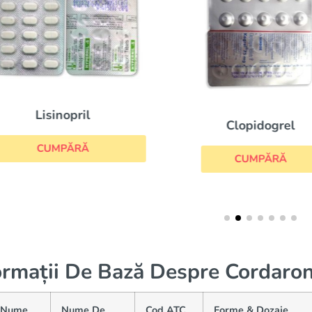
Lisinopril
Clopidogrel
CUMPĂRĂ
CUMPĂRĂ
ormații De Bază Despre Cordaro
(Nume
Nume De
Cod ATC
Forme & Dozaje