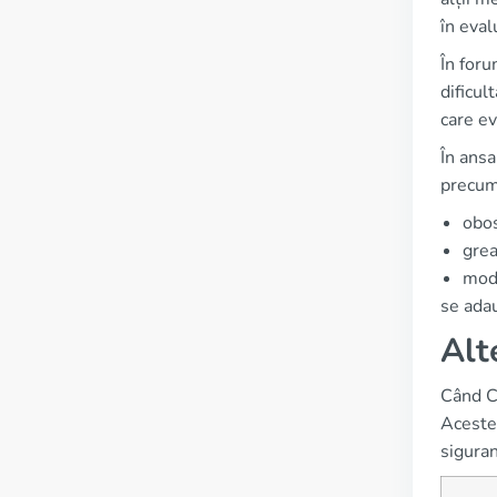
în eval
În foru
dificul
care ev
În ansa
precum
obos
grea
modi
se adau
Alt
Când C
Aceste 
siguran