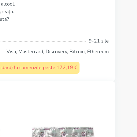
alcool.
greața.
țetă?
9-21 zile
Visa, Mastercard, Discovery, Bitcoin, Ethereum
tandard) la comenzile peste 172,19 €