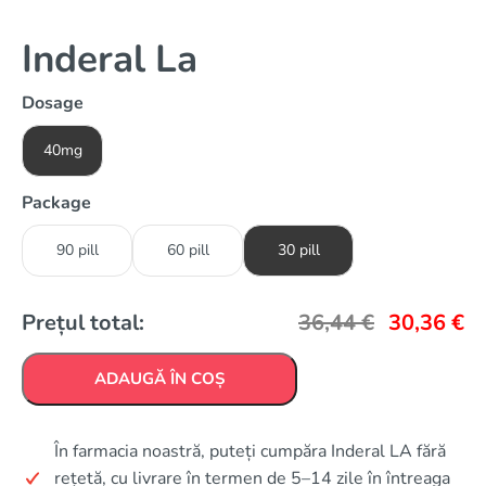
Inderal La
Dosage
40mg
Package
90 pill
60 pill
30 pill
Prețul total:
36,44
€
30,36
€
ADAUGĂ ÎN COȘ
În farmacia noastră, puteți cumpăra Inderal LA fără
rețetă, cu livrare în termen de 5–14 zile în întreaga