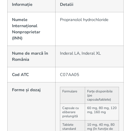
Informație
Detalii
Numele
Propranolol hydrochloride
Internațional
Nonproprietar
(INN)
Nume de marcă în
Inderal LA, Inderal XL
România
Cod ATC
C07AA05
Forme și dozaj
Formulare
Forțe disponibile
(pe
capsule/tablete)
Capsule cu
60 mg, 80 mg, 120
eliberare
mg, 160 mg
prelungită
Tablete
10 mg, 40 mg, 80
standard
mg (în funcție de