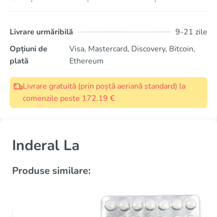
Livrare urmăribilă
9-21 zile
Opțiuni de
Visa, Mastercard, Discovery, Bitcoin,
plată
Ethereum
Livrare gratuită (prin poștă aeriană standard) la
comenzile peste 172,19 €
Inderal La
Produse similare: