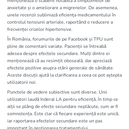
menționează o scădere notabilă a simptomelor de
anxietate și o ameliorare a migrenelor. De asemenea,
unele recenzii subliniază eficiența medicamentului în
controlul tensiunii arteriale, raportând o reducere a
frecvenței crizelor hipertensive.
În România, forumurile de pe Facebook și TPU sunt
pline de comentarii variate. Pacienții se întreabă
adesea despre efectele secundare. Mulți dintre ei
menționează că au resimțit oboseală, dar apreciază
efectele pozitive asupra stării generale de sănătate.
Aceste discuții ajută la clarificarea a ceea ce pot aștepta
utilizatorii noi.
Punctele de vedere subiective sunt diverse. Unii
utilizatori laudă Inderal LA pentru eficiență, în timp ce
alții se plâng de efecte secundare neplăcute, cum ar fi
somnolența. Este clar că fiecare experiență este unică,
iar raportarea efectelor secundare este un pas
important în gestionarea tratamentului.