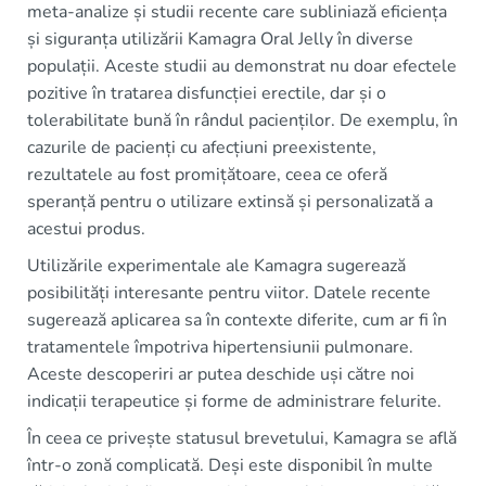
meta-analize și studii recente care subliniază eficiența
și siguranța utilizării Kamagra Oral Jelly în diverse
populații. Aceste studii au demonstrat nu doar efectele
pozitive în tratarea disfuncției erectile, dar și o
tolerabilitate bună în rândul pacienților. De exemplu, în
cazurile de pacienți cu afecțiuni preexistente,
rezultatele au fost promițătoare, ceea ce oferă
speranță pentru o utilizare extinsă și personalizată a
acestui produs.
Utilizările experimentale ale Kamagra sugerează
posibilități interesante pentru viitor. Datele recente
sugerează aplicarea sa în contexte diferite, cum ar fi în
tratamentele împotriva hipertensiunii pulmonare.
Aceste descoperiri ar putea deschide uși către noi
indicații terapeutice și forme de administrare felurite.
În ceea ce privește statusul brevetului, Kamagra se află
într-o zonă complicată. Deși este disponibil în multe