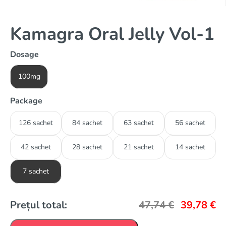
Kamagra Oral Jelly Vol-1
Dosage
100mg
Package
126 sachet
84 sachet
63 sachet
56 sachet
42 sachet
28 sachet
21 sachet
14 sachet
7 sachet
Prețul total:
47,74
€
39,78
€