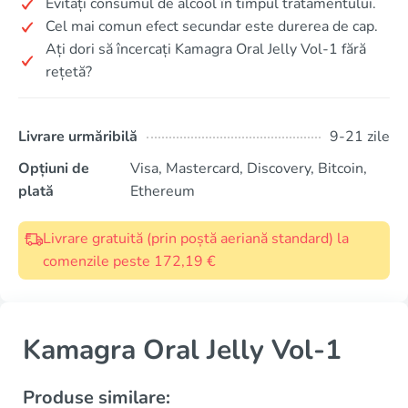
Evitați consumul de alcool în timpul tratamentului.
Cel mai comun efect secundar este durerea de cap.
Ați dori să încercați Kamagra Oral Jelly Vol-1 fără
rețetă?
Livrare urmăribilă
9-21 zile
Opțiuni de
Visa, Mastercard, Discovery, Bitcoin,
plată
Ethereum
Livrare gratuită (prin poștă aeriană standard) la
comenzile peste 172,19 €
Kamagra Oral Jelly Vol-1
Produse similare: