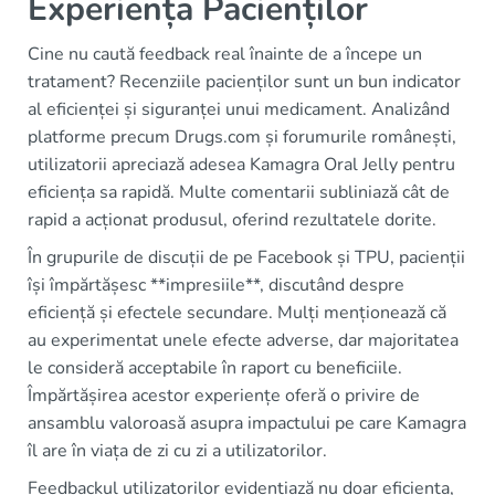
Experiența Pacienților
Cine nu caută feedback real înainte de a începe un
tratament? Recenziile pacienților sunt un bun indicator
al eficienței și siguranței unui medicament. Analizând
platforme precum Drugs.com și forumurile românești,
utilizatorii apreciază adesea Kamagra Oral Jelly pentru
eficiența sa rapidă. Multe comentarii subliniază cât de
rapid a acționat produsul, oferind rezultatele dorite.
În grupurile de discuții de pe Facebook și TPU, pacienții
își împărtășesc **impresiile**, discutând despre
eficiență și efectele secundare. Mulți menționează că
au experimentat unele efecte adverse, dar majoritatea
le consideră acceptabile în raport cu beneficiile.
Împărtășirea acestor experiențe oferă o privire de
ansamblu valoroasă asupra impactului pe care Kamagra
îl are în viața de zi cu zi a utilizatorilor.
Feedbackul utilizatorilor evidențiază nu doar eficiența,