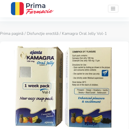
Prima pagină
/
Disfuncţie erectilă
/ Kamagra Oral Jelly Vol-1