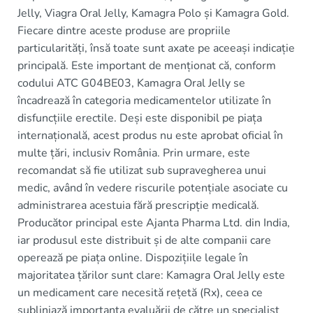
Jelly, Viagra Oral Jelly, Kamagra Polo și Kamagra Gold.
Fiecare dintre aceste produse are propriile
particularități, însă toate sunt axate pe aceeași indicație
principală. Este important de menționat că, conform
codului ATC G04BE03, Kamagra Oral Jelly se
încadrează în categoria medicamentelor utilizate în
disfuncțiile erectile. Deși este disponibil pe piața
internațională, acest produs nu este aprobat oficial în
multe țări, inclusiv România. Prin urmare, este
recomandat să fie utilizat sub supravegherea unui
medic, având în vedere riscurile potențiale asociate cu
administrarea acestuia fără prescripție medicală.
Producător principal este Ajanta Pharma Ltd. din India,
iar produsul este distribuit și de alte companii care
operează pe piața online. Dispozițiile legale în
majoritatea țărilor sunt clare: Kamagra Oral Jelly este
un medicament care necesită rețetă (Rx), ceea ce
subliniază importanța evaluării de către un specialist