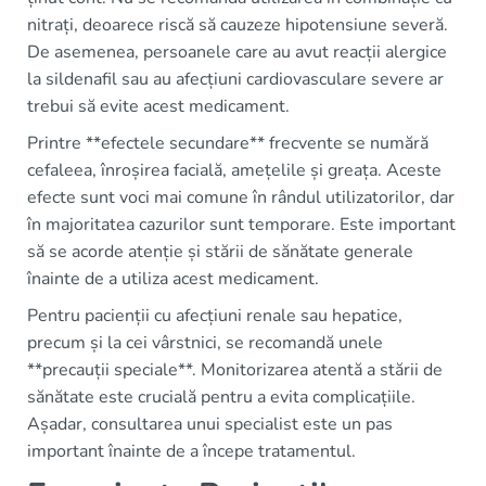
nitrați, deoarece riscă să cauzeze hipotensiune severă.
De asemenea, persoanele care au avut reacții alergice
la sildenafil sau au afecțiuni cardiovasculare severe ar
trebui să evite acest medicament.
Printre **efectele secundare** frecvente se numără
cefaleea, înroșirea facială, amețelile și greața. Aceste
efecte sunt voci mai comune în rândul utilizatorilor, dar
în majoritatea cazurilor sunt temporare. Este important
să se acorde atenție și stării de sănătate generale
înainte de a utiliza acest medicament.
Pentru pacienții cu afecțiuni renale sau hepatice,
precum și la cei vârstnici, se recomandă unele
**precauții speciale**. Monitorizarea atentă a stării de
sănătate este crucială pentru a evita complicațiile.
Așadar, consultarea unui specialist este un pas
important înainte de a începe tratamentul.