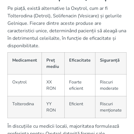
Pe piață, există alternative la Oxytrol, cum ar fi
Tolterodina (Detrol), Solifenacin (Vesicare) și gelurile
Gelnique. Fiecare dintre aceste produse are
caracteristici unice, determinând pacienții să aleagă una
în detrimentul celeilalte, în funcție de eficacitate și
disponibilitate.
Medicament
Preț
Eficacitate
Siguranță
mediu
Oxytrol
XX
Foarte
Riscuri
RON
eficient
moderate
Tolterodina
YY
Eficient
Riscuri
RON
menționate
În discuțiile cu medicii locali, majoritatea formulează
preferința pentru Oxytrol datorită formei sale