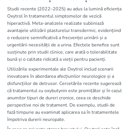
Studii recente (2022–2025) au adus la lumină eficiența
Oxytrol în tratamentul simptomelor de vezică
hiperactivă. Meta-analizele realizate subliniază
avantajele utilizării plasturelui transdermic, evidențiind
o reducere semnificativă a frecvenței urinării și a
urgentării necesității de a urina. Efectele benefice sunt
susținute prin studii clinice, care arată o tolerabilitate
bună și o calitate ridicată a vieții pentru pacienți.
Utilizările experimentale ale Oxytrol includ scenarii
inovatoare în abordarea afecțiunilor neurologice și a
disfuncțiilor de detrusor. Cercetările recente sugerează
că tratamentul cu oxybutynin este promițător și în cazul
anumitor tipuri de dureri cronice, ceea ce deschide
perspective noi de tratament. De exemplu, studii de
fază timpurie au examinat aplicarea sa în tratamentele
împotriva durerii neuropate.