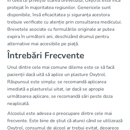
În ceea ce privește starea brevetului, Oxytrol este încă
protejat în majoritatea regiunilor. Genericele sunt
disponibile, însă eficacitatea și siguranța acestora
trebuie verificate cu atenție prin consultarea medicului.
Brevetele asociate cu formulările originale ar putea
expira în următorii ani, deschizând drumul pentru
alternative mai accesibile pe piață.
Întrebări Frecvente
Unul dintre cele mai comune dileme este ce să facă
pacienții dacă uită să aplice un plasture Oxytrol.
Răspunsul este simplu: se recomandă aplicarea
imediată a plasturelui uitat, iar dacă se apropie
următoarea aplicare, se recomandă sări peste doza
neaplicată.
Alcoolul este adesea o preocupare dintre cele mai
frecvente. Este bine de știut că atunci când se utilizează
Oxytrol, consumul de alcool ar trebui evitat, deoarece