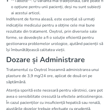
**Tablete**: O variantă mai tradițională, care poate fi
o opțiune pentru unii pacienți, deși nu sunt subiecți
ai acestui articol.
Indiferent de forma aleasă, este esențial să urmați
indicațiile medicului pentru a obține cele mai bune
rezultate din tratament. Oxytrol, prin diversele sale
forme, se dovedește a fi o soluție eficientă pentru
gestionarea problemelor urologice, ajutând pacienții să
își îmbunătățească calitatea vieții.
Dozare și Administrare
Tratamentul cu Oxytrol înseamnă administrarea unui
plasture de 3,9 mg/24 ore, aplicat de două ori pe
săptămână.
Atenția sporită este necesară pentru vârstnici, care pot
avea o sensibilitate crescută la efectele anticolinergice.
În cazul pacienților cu insuficiență hepatică sau renală,
ajustările dozelor trebuie efectuate cu prudență.