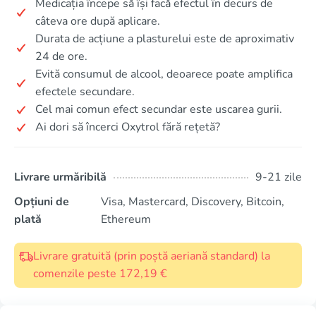
Medicația începe să își facă efectul în decurs de
câteva ore după aplicare.
Durata de acțiune a plasturelui este de aproximativ
24 de ore.
Evită consumul de alcool, deoarece poate amplifica
efectele secundare.
Cel mai comun efect secundar este uscarea gurii.
Ai dori să încerci Oxytrol fără rețetă?
Livrare urmăribilă
9-21 zile
Opțiuni de
Visa, Mastercard, Discovery, Bitcoin,
plată
Ethereum
Livrare gratuită (prin poștă aeriană standard) la
comenzile peste 172,19 €