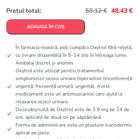
Prețul total:
58,12
€
48,43
€
ADAUGĂ ÎN COȘ
În farmacia noastră, poți cumpăra Oxytrol fără rețetă,
cu livrare disponibilă în 5–14 zile în întreaga lume.
Ambalaj discret și anonim.
Oxytrol este utilizat pentru tratamentul
simptomelor vezicii urinare hiperactive (incontinență
urgentă, frecvență urinară, urgență). Acest
medicament este un antimuscarinic care ajută la
relaxarea vezicii urinare.
Doza obișnuită de Oxytrol este de 3.9 mg pe 24 de
ore, aplicată de două ori pe săptămână.
Forma de administrare este un plasture transdermic
aplicat pe piele.