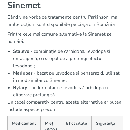
Sinemet
Când vine vorba de tratamente pentru Parkinson, mai
multe opțiuni sunt disponibile pe piața din România.
Printre cele mai comune alternative la Sinemet se
numără:
Stalevo
- combinație de carbidopa, levodopa și
entacaponă, cu scopul de a prelungi efectul
levodopei;
Madopar
- bazat pe levodopa și benserazid, utilizat
în mod similar cu Sinemet;
Rytary
- un formular de levodopa/carbidopa cu
eliberare prelungită.
Un tabel comparativ pentru aceste alternative ar putea
include aspecte precum:
Medicament
Preț
Eficacitate
Siguranță
D
(RON)