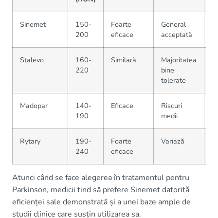
Sinemet
150-
Foarte
General
În
200
eficace
acceptată
Stalevo
160-
Similară
Majoritatea
Di
220
bine
tolerate
Madopar
140-
Eficace
Riscuri
Di
190
medii
Rytary
190-
Foarte
Variază
Li
240
eficace
Atunci când se face alegerea în tratamentul pentru
Parkinson, medicii tind să prefere Sinemet datorită
eficienței sale demonstrată și a unei baze ample de
studii clinice care susțin utilizarea sa.