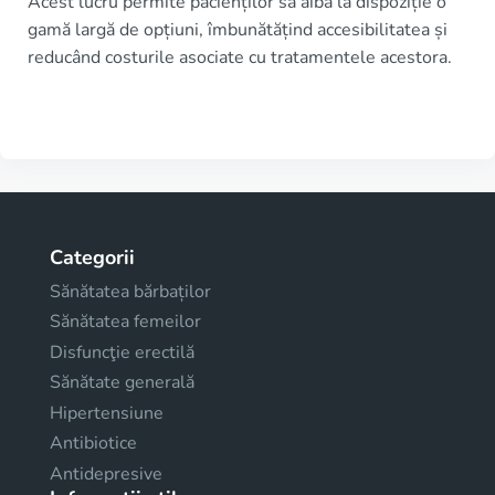
Acest lucru permite pacienților să aibă la dispoziție o
gamă largă de opțiuni, îmbunătățind accesibilitatea și
reducând costurile asociate cu tratamentele acestora.
Categorii
Sănătatea bărbaților
Sănătatea femeilor
Disfuncţie erectilă
Sănătate generală
Hipertensiune
Antibiotice
Antidepresive