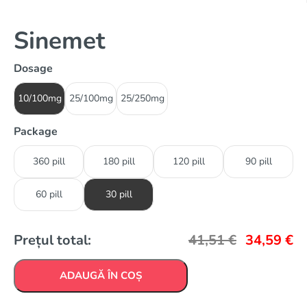
Sinemet
Dosage
10/100mg
25/100mg
25/250mg
Package
360 pill
180 pill
120 pill
90 pill
60 pill
30 pill
Prețul total:
41,51
€
34,59
€
ADAUGĂ ÎN COȘ