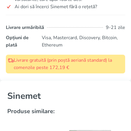
Ai dori să încerci Sinemet fără o rețetă?
Livrare urmăribilă
9-21 zile
Opțiuni de
Visa, Mastercard, Discovery, Bitcoin,
plată
Ethereum
Livrare gratuită (prin poștă aeriană standard) la
comenzile peste 172,19 €
Sinemet
Produse similare: