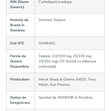
INN (Nume
Carbidopa/Levodopa
Generic)
Numele de
Sinemet, Stalevo
Brand în
România
Cod ATC
N04BA02
Forme de
Tablete (10/100 mg, 25/100 mg,
Dozare
25/250 mg), CR (formă cu eliberare
Disponibile
controlată)
Producători
Merck Sharp & Dohme (MSD), Teva,
Mylan, Sun Pharma
Status de
Aprobat de ANMDMR în România
Înregistrare