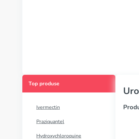
Top produse
Uro
Produ
Ivermectin
Praziquantel
Hydroxychloroquine