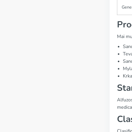
Gene
Pro
Mai mul
Sano
Tev
San
Myl
Krk
Sta
Alfuzo
medica
Cla
Clasifi