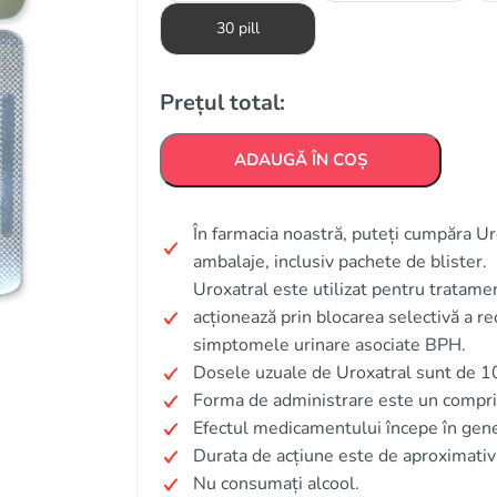
30 pill
Prețul total:
ADAUGĂ ÎN COȘ
În farmacia noastră, puteți cumpăra Ur
ambalaje, inclusiv pachete de blister.
Uroxatral este utilizat pentru tratame
acționează prin blocarea selectivă a re
simptomele urinare asociate BPH.
Dosele uzuale de Uroxatral sunt de 10
Forma de administrare este un comprim
Efectul medicamentului începe în gen
Durata de acțiune este de aproximativ
Nu consumați alcool.