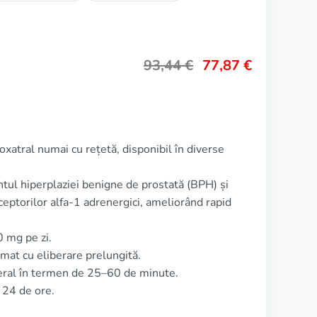
93,44
€
77,87
€
oxatral numai cu rețetă, disponibil în diverse
ntul hiperplaziei benigne de prostată (BPH) și
ceptorilor alfa-1 adrenergici, ameliorând rapid
 mg pe zi.
at cu eliberare prelungită.
eral în termen de 25–60 de minute.
 24 de ore.