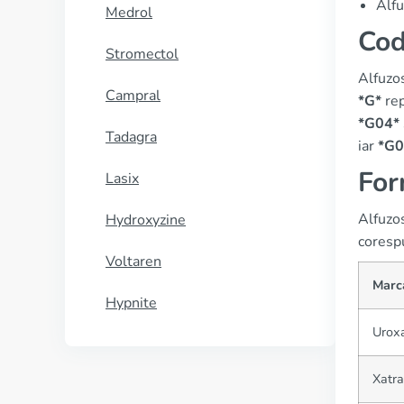
Alfu
Medrol
Co
Stromectol
Alfuzo
Campral
*G*
rep
*G04*
Tadagra
iar
*G
For
Lasix
Alfuzos
Hydroxyzine
coresp
Voltaren
Marc
Hypnite
Uroxa
Xatra