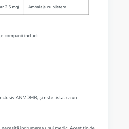
ar 2.5 mg)
Ambalaje cu blistere
le companii includ:
inclusiv ANMDMR, și este listat ca un
in necesită îndrumarea unui medic. Acest tip de