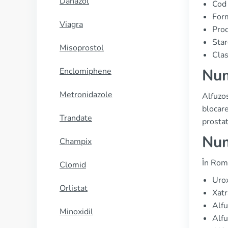
Danazol
Cod
Form
Viagra
Prod
Star
Misoprostol
Clas
Num
Enclomiphene
Metronidazole
Alfuzo
blocare
Trandate
prosta
Num
Champix
În Rom
Clomid
Urox
Orlistat
Xatr
Alfu
Minoxidil
Alfu