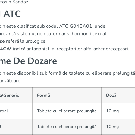
zosin Sandoz
d ATC
sin este clasificat sub codul ATC G04CA01, unde:
rezintă sistemul genito-urinar și hormonii sexuali,
se referă la urologice,
04CA*
indică antagonisti ai receptorilor alfa-adrenoreceptori.
me De Dozare
in este disponibil sub formă de tablete cu eliberare prelungită
unzătoare:
a/Generic
Formă
Doză
tral
Tablete cu eliberare prelungită
10 mg
l
Tablete cu eliberare prelungită
10 mg