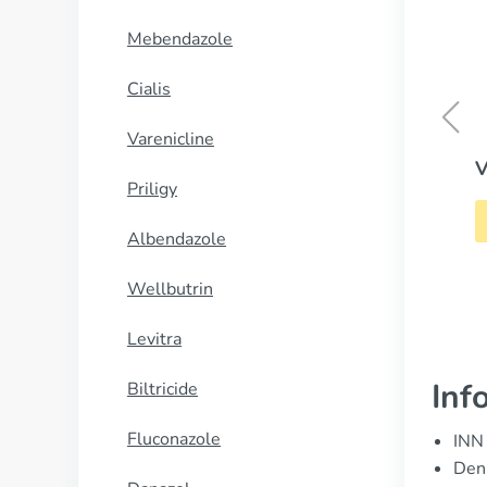
Mebendazole
Cialis
Varenicline
Viagra with Dapoxetine
Priligy
CUMPĂRĂ
Albendazole
Wellbutrin
Levitra
Inf
Biltricide
Fluconazole
INN 
Denu