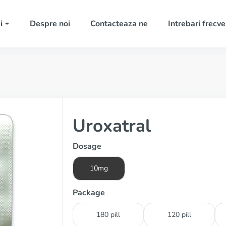
i
Despre noi
Contacteaza ne
Intrebari frecv
Uroxatral
Dosage
10mg
Package
180 pill
120 pill