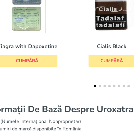
Brand Levitra
Cialis Black
CUMPĂRĂ
CUMPĂRĂ
ormații De Bază Despre Uroxatra
(Numele Internațional Nonproprietar)
miri de marcă disponibile în România