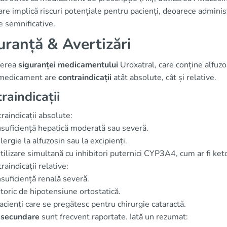
care implică riscuri potențiale pentru pacienți, deoarece admini
 semnificative.
uranță & Avertizări
gerea
siguranței medicamentului
Uroxatral, care conține alfuzos
medicament are
contraindicații
atât absolute, cât și relative.
raindicații
raindicații absolute:
nsuficiență hepatică moderată sau severă.
lergie la alfuzosin sau la excipienți.
tilizare simultană cu inhibitori puternici CYP3A4, cum ar fi ket
raindicații relative:
nsuficiență renală severă.
storic de hipotensiune ortostatică.
acienți care se pregătesc pentru chirurgie cataractă.
 secundare
sunt frecvent raportate. Iată un rezumat: