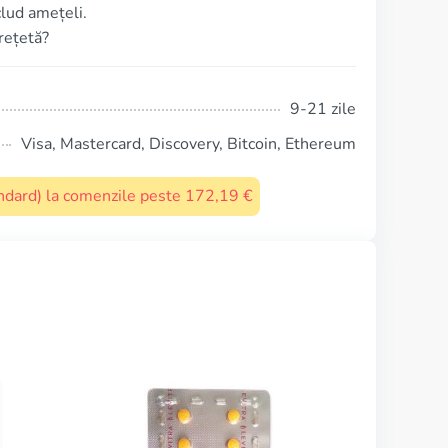
lud amețeli.
 rețetă?
9-21 zile
Visa, Mastercard, Discovery, Bitcoin, Ethereum
tandard) la comenzile peste 172,19 €