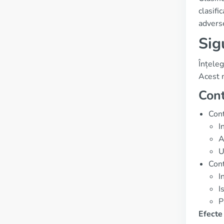
clasifi
adverse
Sig
Înțele
Acest 
Cont
Cont
I
A
U
Cont
I
I
P
Efecte