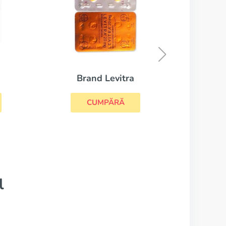
Viagra
CUMPĂRĂ
l