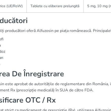
rice (UE/RoW)
Tablete cu eliberare prelungită
5 mg, 10 mg (r
ducători
ți producători oferă Alfuzosin pe piața românească. Principale
fi
a
doz
an
a
rea De Înregistrare
sin este aprobat de autoritățile de reglementare din România, 
ment Rx (prescripție medicală) în SUA de către FDA.
sificare OTC / Rx
cat strict ca medicament de prescripție (Rx), utilizarea Alfuzos