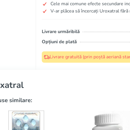
Cele mai comune efecte secundare inc
V-ar plăcea să încercați Uroxatral fără
Livrare urmăribilă
Opțiuni de plată
Livrare gratuită (prin poștă aeriană s
xatral
se similare: