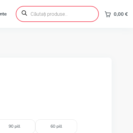
Products
search
ente
0,00
€
90 pill
60 pill