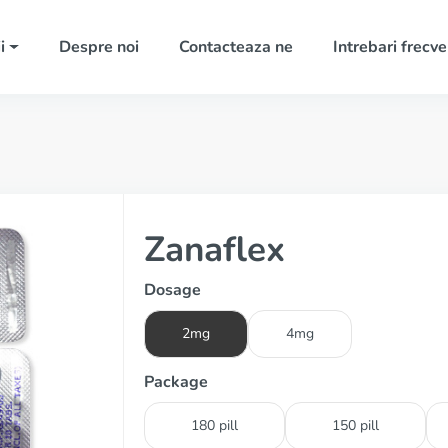
i
Despre noi
Contacteaza ne
Intrebari frecv
Zanaflex
Dosage
2mg
4mg
Package
180 pill
150 pill