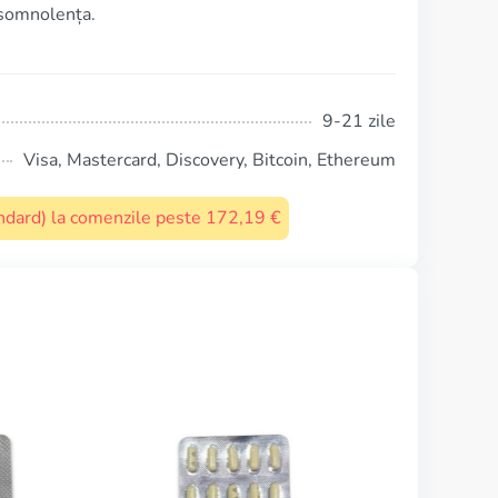
 somnolența.
9-21 zile
Visa, Mastercard, Discovery, Bitcoin, Ethereum
tandard) la comenzile peste 172,19 €