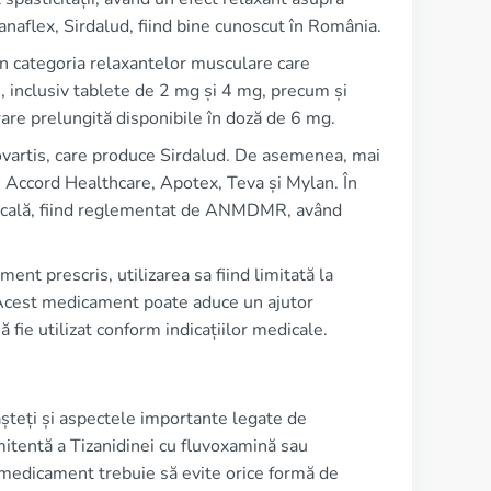
anaflex, Sirdalud, fiind bine cunoscut în România.
în categoria relaxantelor musculare care
, inclusiv tablete de 2 mg și 4 mg, precum și
are prelungită disponibile în doză de 6 mg.
ovartis, care produce Sirdalud. De asemenea, mai
m Accord Healthcare, Apotex, Teva și Mylan. În
dicală, fiind reglementat de ANMDMR, având
ent prescris, utilizarea sa fiind limitată la
. Acest medicament poate aduce un ajutor
ă fie utilizat conform indicațiilor medicale.
așteți și aspectele importante legate de
omitentă a Tizanidinei cu fluvoxamină sau
t medicament trebuie să evite orice formă de