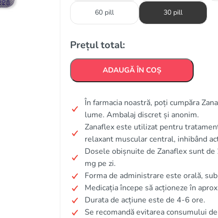
60 pill
30 pill
Prețul total:
ADAUGĂ ÎN COȘ
În farmacia noastră, poți cumpăra Zanafl
lume. Ambalaj discret și anonim.
Zanaflex este utilizat pentru tratamen
relaxant muscular central, inhibând act
Dosele obișnuite de Zanaflex sunt de 
mg pe zi.
Forma de administrare este orală, su
Medicația începe să acționeze în apro
Durata de acțiune este de 4-6 ore.
Se recomandă evitarea consumului de 