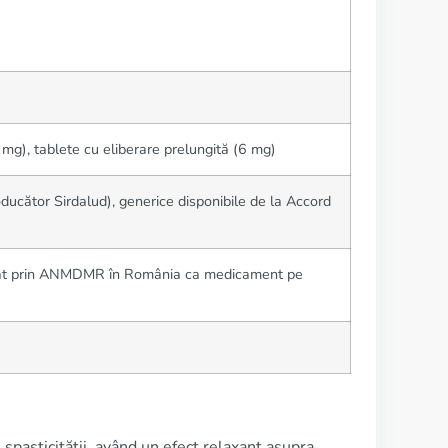
mg), tablete cu eliberare prelungită (6 mg)
ducător Sirdalud), generice disponibile de la Accord
trat prin ANMDMR în România ca medicament pe
spasticității, având un efect relaxant asupra