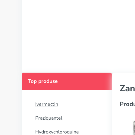
Top produse
Zan
Produ
Ivermectin
Praziquantel
Hydroxychloroquine