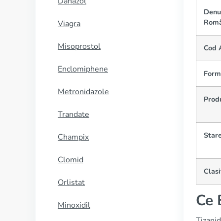
Danazol
Denu
Româ
Viagra
Misoprostol
Cod 
Enclomiphene
Form
Metronidazole
Prod
Trandate
Stare
Champix
Clomid
Clasi
Orlistat
Ce 
Minoxidil
Tizanid