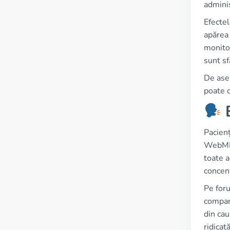
adminis
Efectel
apărea 
monitor
sunt sf
De asem
poate c
E
Pacienț
WebMD. 
toate a
concent
Pe foru
compar
din cau
ridicat