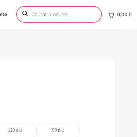
Products
search
ente
0,00
€
120 pill
90 pill