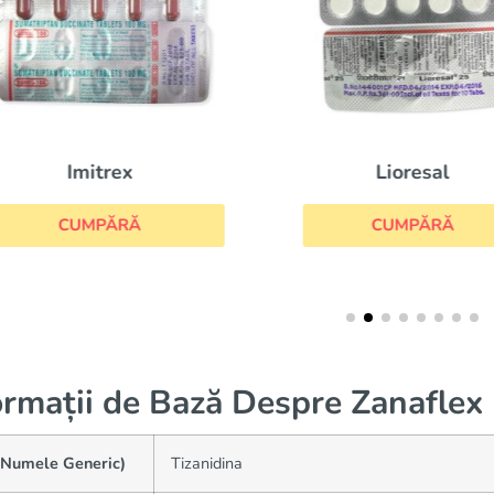
Lioresal
Imitrex
CUMPĂRĂ
CUMPĂRĂ
ormații de Bază Despre Zanaflex
(Numele Generic)
Tizanidina