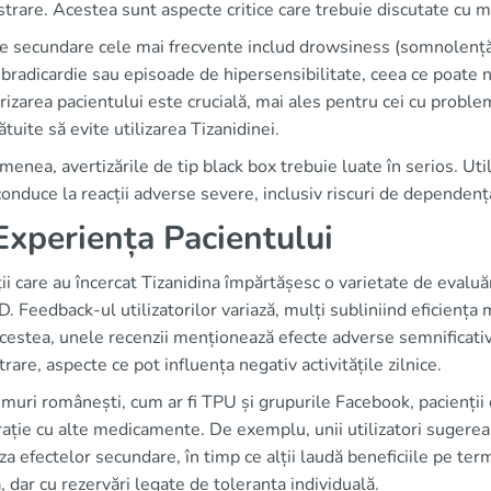
trare. Acestea sunt aspecte critice care trebuie discutate cu m
e secundare cele mai frecvente includ drowsiness (somnolență), 
bradicardie sau episoade de hipersensibilitate, ceea ce poate n
izarea pacientului este crucială, mai ales pentru cei cu proble
ătuite să evite utilizarea Tizanidinei.
enea, avertizările de tip black box trebuie luate în serios. Uti
onduce la reacții adverse severe, inclusiv riscuri de dependenț
xperiența Pacientului
ii care au încercat Tizanidina împărtășesc o varietate de eval
Feedback-ul utilizatorilor variază, mulți subliniind eficiența 
cestea, unele recenzii menționează efecte adverse semnificative
rare, aspecte ce pot influența negativ activitățile zilnice.
muri românești, cum ar fi TPU și grupurile Facebook, pacienții c
ație cu alte medicamente. De exemplu, unii utilizatori sugerea
za efectelor secundare, în timp ce alții laudă beneficiile pe te
ă, dar cu rezervări legate de toleranța individuală.