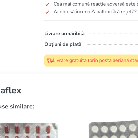
Cea mai comună reacție adversă este
Ai dori să încerci Zanaflex fără rețetă?
Livrare urmăribilă
Opțiuni de plată
Livrare gratuită (prin poștă aeriană s
aflex
se similare: