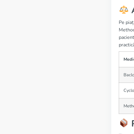
A
Pe piaț
Methoca
pacient
practic
Medi
Bacl
Cycl
Meth
P