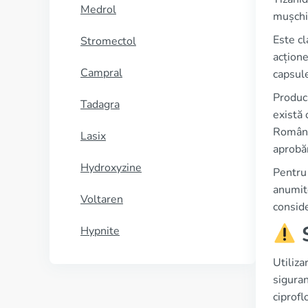
Medrol
mușchil
Este cl
Stromectol
acțione
Campral
capsule
Producă
Tadagra
există 
Români
Lasix
aprobă
Hydroxyzine
Pentru 
anumite
Voltaren
conside
S
Hypnite
Utiliza
siguran
ciprofl