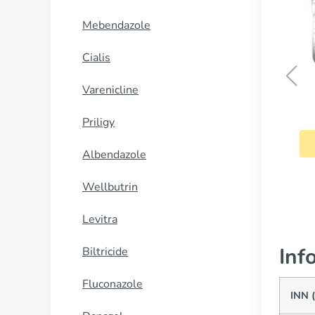
Mebendazole
Cialis
Varenicline
Baclofen
Priligy
CUMPĂRĂ
Albendazole
Wellbutrin
Levitra
Inf
Biltricide
Fluconazole
INN 