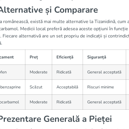
lternative și Comparare
a românească, există mai multe alternative la Tizanidină, cum a
rbamol. Medicii local preferă adesea aceste opțiuni în funcție de
. Fiecare alternativă are un set propriu de indicații și contrindic
ă.
cament
Preț
Eficiență
Siguranță
ofen
Moderate
Ridicată
General acceptată
obenzaprine
Scăzut
Acceptabilă
Riscuri minime
ocarbamol
Moderate
Ridicată
General acceptată
rezentare Generală a Pieței