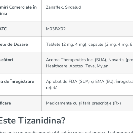
miri Comerciale în
Zanaflex, Sirdalud
nia
ATC
M03BX02
ele de Dozare
Tablete (2 mg, 4 mg), capsule (2 mg, 4 mg, 6 
ucători
Acorda Therapeutics Inc. (SUA), Novartis (pro
Healthcare, Apotex, Teva, Mylan
a de Înregistrare
Aprobat de FDA (SUA) și EMA (EU); înregis
rețetă
ficare
Medicamente cu și fără prescripție (Rx)
Este Tizanidina?
ina este un medicament utilizat în principal pentru tratamentul 