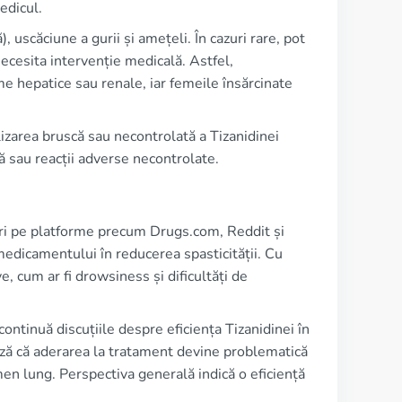
edicul.
uscăciune a gurii și amețeli. În cazuri rare, pot
ecesita intervenție medicală. Astfel,
me hepatice sau renale, iar femeile însărcinate
lizarea bruscă sau necontrolată a Tizanidinei
ă sau reacții adverse necontrolate.
uări pe platforme precum Drugs.com, Reddit și
medicamentului în reducerea spasticității. Cu
, cum ar fi drowsiness și dificultăți de
ontinuă discuțiile despre eficiența Tizanidinei în
ză că aderarea la tratament devine problematică
rmen lung. Perspectiva generală indică o eficiență