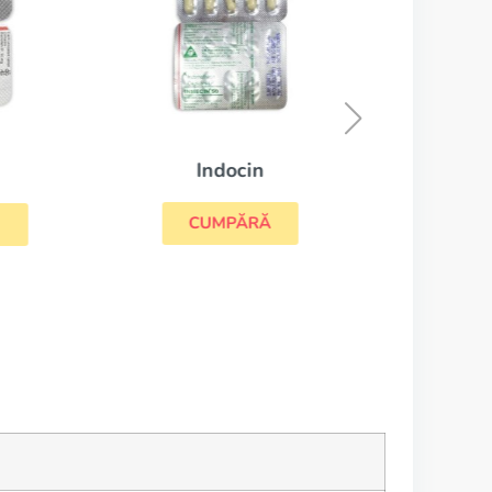
Indocin
CUMPĂRĂ