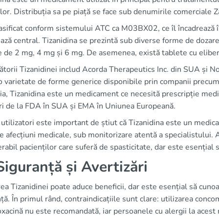
or. Distribuția sa pe piață se face sub denumirile comerciale Z
asificat conform sistemului ATC ca M03BX02, ce îl încadrează 
ază central. Tizanidina se prezintă sub diverse forme de dozare
 de 2 mg, 4 mg și 6 mg. De asemenea, există tablete cu eliber
torii Tizanidinei includ Acorda Therapeutics Inc. din SUA și N
o varietate de forme generice disponibile prin companii precu
a, Tizanidina este un medicament ce necesită prescripție me
ri de la FDA în SUA și EMA în Uniunea Europeană.
utilizatori este important de știut că Tizanidina este un medicam
 afecțiuni medicale, sub monitorizare atentă a specialistului
rabil pacienților care suferă de spasticitate, dar este esențial s
iguranță și Avertizări
rea Tizanidinei poate aduce beneficii, dar este esențial să cuno
ță. În primul rând, contraindicațiile sunt clare: utilizarea conc
oxacină nu este recomandată, iar persoanele cu alergii la aces