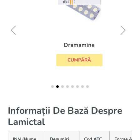
Dramamine
CUMPĂRĂ
Informații De Bază Despre
Lamictal
INN (Nume
Denumiri
Cod ATC
Forme &