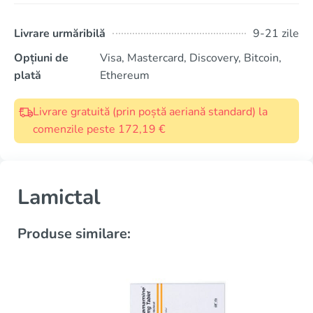
Livrare urmăribilă
9-21 zile
Opțiuni de
Visa, Mastercard, Discovery, Bitcoin,
plată
Ethereum
Livrare gratuită (prin poștă aeriană standard) la
comenzile peste 172,19 €
Lamictal
Produse similare: