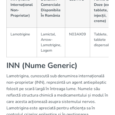
Internațional
Comerciale
Doze (ex:
Non-
Disponibile
tablete,
Proprietar)
În România
injecții,
creme)
Lamotrigine
Lamictal,
N03AX09
Tablete,
Arrow-
tablete
Lamotrigine,
dispersabile
Logem
INN (Nume Generic)
Lamotrigina, cunoscută sub denumirea internațională
non-proprietar (INN), reprezintă un agent antiepileptic
folosit pe scară largă în întreaga lume. Numele său
reflectă structura chimică a medicamentului și modul în
care acesta acționează asupra sistemului nervos.
Lamotrigina este apreciată pentru eficiența sa în
controlul crizelor epileptice și în gestionarea