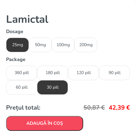
Lamictal
Dosage
25mg
50mg
100mg
200mg
Package
360 pill
180 pill
120 pill
90 pill
60 pill
30 pill
Prețul total:
50,87
€
42,39
€
ADAUGĂ ÎN COȘ